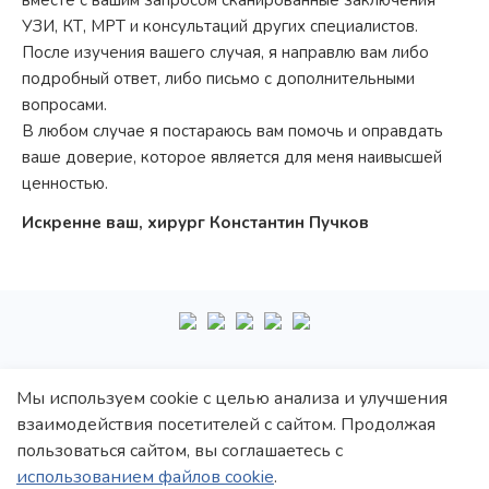
вместе с вашим запросом сканированные заключения
УЗИ, КТ, МРТ и консультаций других специалистов.
После изучения вашего случая, я направлю вам либо
подробный ответ, либо письмо с дополнительными
вопросами.
В любом случае я постараюсь вам помочь и оправдать
ваше доверие, которое является для меня наивысшей
ценностью.
Искренне ваш, хирург Константин Пучков
+7
495
222-10-87
Мы используем cookie с целью анализа и улучшения
взаимодействия посетителей с сайтом. Продолжая
Политика обработки персональных данных
пользоваться сайтом, вы соглашаетесь с
Политика конфиденциальности
использованием файлов cookie
.
Пользовательское соглашение