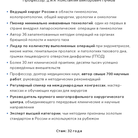
Профессор, д.м.н. Константин Викторович Пучков
Ведущий хирург России
в области гинекологии,
колопроктологии, общей хирургии, урологии и онкологии
Пионер минимально инвазивных технологий
: один из первых в
стране внедрил лапароскопические операции в гинекологии
Автор 36 запатентованных методик операций на органах
брюшной полости и малого таза
Лидер по количеству выполненных операций
при эндометриозе,
миоме матки, генитальном пролапсе и патологиях тазового дна,
грыжах пищеводного отверстия диафрагмы (ГПОД)
Более 30 лет клинической практики, десятки тысяч успешно
проведённых вмешательств
Профессор, доктор медицинских наук,
автор свыше 700 научных
работ
, руководств и методических рекомендаций
Регулярный спикер на международных конгрессах
, мастер-
классах и обучающих курсах для хирургов
Руководитель крупного многопрофильного хирургического
центра
, объединяющего передовые клинические и научные
направления
Эксперт высшей категории
, чьи методики признаны золотым
стандартом в России и используются за рубежом
Стаж: 32 года