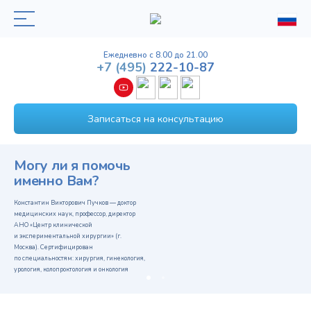
Ежедневно с 8.00 до 21.00
+7
(495)
222-10-87
Записаться на консультацию
Могу ли я помочь
именно Вам?
Константин Викторович Пучков — доктор
медицинских наук, профессор, директор
АНО «Центр клинической
и экспериментальной хирургии» (г.
Москва). Сертифицирован
по специальностям: хирургия, гинекология,
урология, колопроктология и онкология