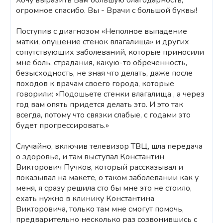
Хочу выразить Вам большую благодарность,
огромное спасибо. Вы - Врачи с большой буквы!
Поступив с диагнозом «Неполное выпадение
матки, опущение стенок влагалища» и других
сопутствующих заболеваний, которые приносили
мне боль, страдания, какую-то обреченность,
безысходность, не зная что делать, даже после
походов к врачам своего города, которые
говорили: «Подошьете стенки влагалища , а через
год вам опять придется делать это. И это так
всегда, потому что связки слабые, с годами это
будет прогрессировать.»
Случайно, включив телевизор ТВЦ, шла передача
о здоровье, и там выступал Константин
Викторович Пучков, который рассказывал и
показывал на макете, о таком заболевании как у
меня, я сразу решила сто бы мне это не стоило,
ехать нужно в клинику Константина
Викторовича, только там мне смогут помочь,
предварительно несколько раз созвонившись с