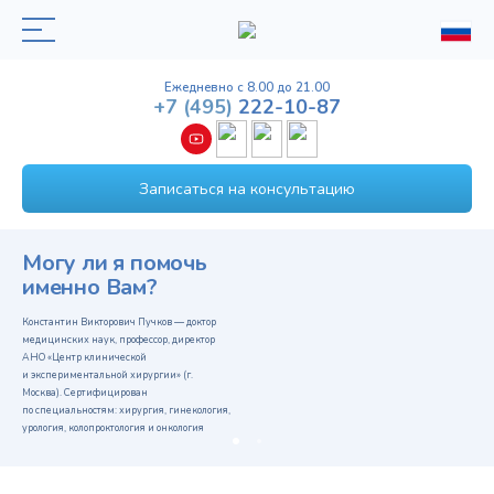
Ежедневно с 8.00 до 21.00
+7
(495)
222-10-87
Записаться на консультацию
Могу ли я помочь
именно Вам?
Константин Викторович Пучков — доктор
медицинских наук, профессор, директор
АНО «Центр клинической
и экспериментальной хирургии» (г.
Москва). Сертифицирован
по специальностям: хирургия, гинекология,
урология, колопроктология и онкология