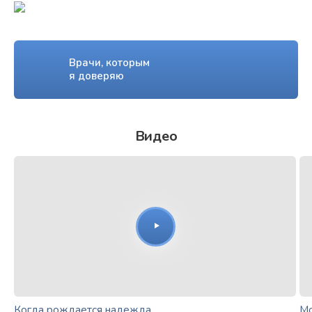
Врачи, которым
я доверяю
Видео
Когда рождается надежда
Мо