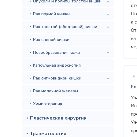
Опухоли и полипы толстой кишки
от
По
Рак прямой кишки
а 
Рак толстой (ободочной) кишки
От
на
Рак слепой кишки
ме
Новообразования кожи
Капсульная эндоскопия
15.
Рак сигмовидной кишки
Ел
Рак молочной железы
Ув
Химиотерапия
Вы
пр
Пластическая хирургия
Уж
пр
Травматология