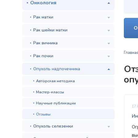
Онкология
Рак матки
О
Рак шейки матки
Рак яичника
Главна
Рак почки
От
Опухоль надпочечника
оп
Авторская методика
Мастер-классы
Научные публикации
17.
Отзывы
Ин
Опухоль селезенки
Ог
вы