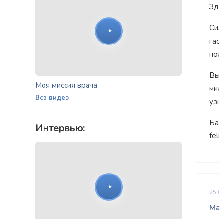
Зд
Си
га
по
Вы
Моя миссия врача
ми
Все видео
уз
Ба
Интервью:
fe
25.
Ма