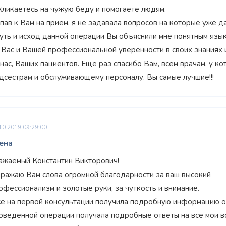
кликаетесь на чужую беду и помогаете людям.
пав к Вам на прием, я не задавала вопросов на которые уже д
суть и исход данной операции Вы объяснили мне понятным язык
 Вас и Вашей профессиональной уверенности в своих знаниях 
 нас, Ваших пациентов. Еще раз спасибо Вам, всем врачам, у 
дсестрам и обслуживающему персоналу. Вы самые лучшие!!!
10.2019 09:29:00
ена
ажаемый Константин Викторович!
ражаю Вам слова огромной благодарности за ваш высокий
офессионализм и золотые руки, за чуткость и внимание.
е на первой консультации получила подробную информацию о 
оведенной операции получала подробные ответы на все мои в