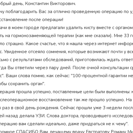
брый день, Константин Викторович.
чу поблагодарить Вас за отлично проведенную операцию по у
сстановление после операции!
ачи в моем городе предлагали удалить кисту вместе с органом,
ть на гормонозаменяющей терапии (как мне сказали). Мне 33 го
ло страшно. Какое счастье, что я нашла через интернет инфор
с. Увиденное отсеяло сомнения, которые возникают почти у вс
сьмо с результатами обследований, приготовилась ждать ответа
гда Вы ответили через пару дней. После очной консультации 
с". Ваши слова помню, как сейчас: "100-процентной гарантии н
обы сохранить орган".
ерация прошла успешно, поставленные цели были выполнены: к
слеоперационное восстановление так же прошло успешно. На 
к раз в свой день рождения. Сейчас прошли уже 3 недели посл
ей назад делала УЗИ. Слова доктора, проводившего исследова
перацию вам сделали идеально, даже придраться не к чему".
ромное СПАСИБО Вам, лечащему врачу Евстратову Роману Мих