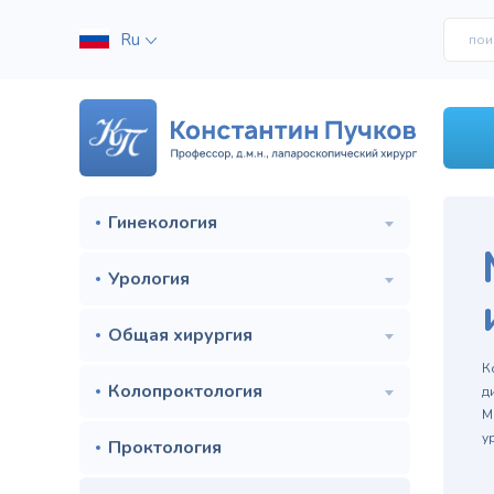
Ru
Гинекология
Урология
Общая хирургия
м
К
Колопроктология
д
М
у
Проктология