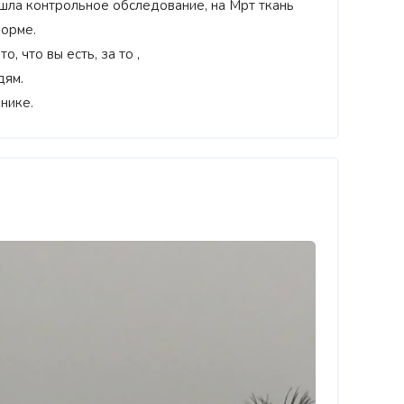
ошла контрольное обследование, на Мрт ткань
норме.
, что вы есть, за то ,
дям.
‹
нике.