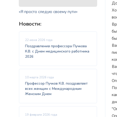
До
Хо
«Я просто следую своему пути»
во
Новости:
Вр
бы
бы
22 июня 2026 года
Ва
Поздравления профессора Пучкова
К.В. с Днем медицинского работника
пи
2026
ко
Ва
чт
10 марта 2026 года
Оп
Профессор Пучков К.В. поздравляет
По
всех женщин с Международным
Женским Днем
ка
дн
"О
19 февраля 2026 года
Ог