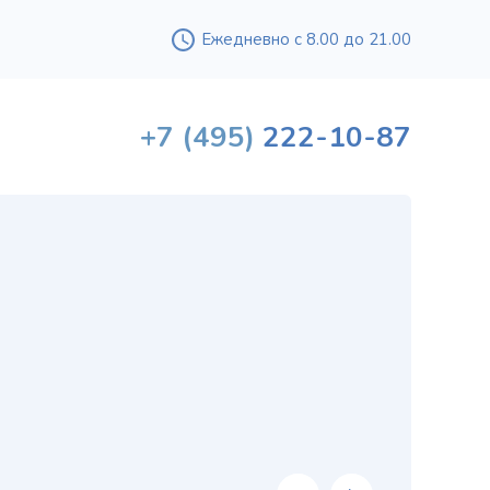
Ежедневно с 8.00 до 21.00
+7
(495)
222-10-87
Вышл
проф
«
хи
в