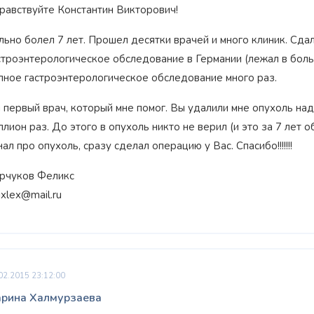
равствуйте Константин Викторович!
льно болел 7 лет. Прошел десятки врачей и много клиник. Сда
строэнтерологическое обследование в Германии (лежал в боль
лное гастроэнтерологическое обследование много раз.
 первый врач, который мне помог. Вы удалили мне опухоль на
ллион раз. До этого в опухоль никто не верил (и это за 7 лет 
нал про опухоль, сразу сделал операцию у Вас. Спасибо!!!!!!!
рчуков Феликс
lixlex@mail.ru
02.2015 23:12:00
рина Халмурзаева