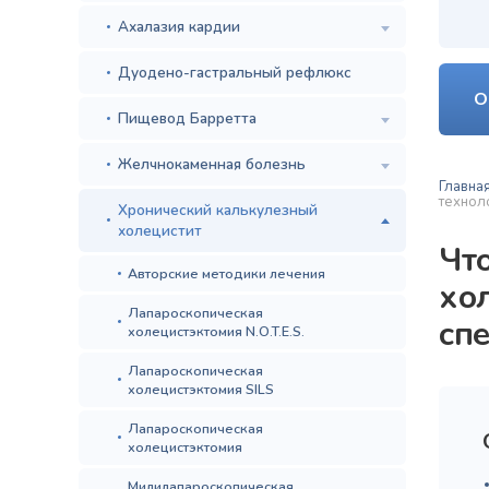
Ахалазия кардии
Дуодено-гастральный рефлюкс
О
Пищевод Барретта
Желчнокаменная болезнь
Главна
технол
Хронический калькулезный
холецистит
Чт
Авторские методики лечения
хо
Лапароскопическая
сп
холецистэктомия N.O.T.E.S.
Лапароскопическая
холецистэктомия SILS
Лапароскопическая
холецистэктомия
Милилапароскопическая