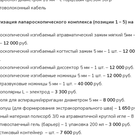
товолоконный кабель
изация лапароскопического комплекса (позиции 1 – 5) на 
оскопический изгибаемый атравматический зажим мягкий 5мм –
 –
12 000
руб.
оскопический изгибаемый когтистый зажим 5 мм – 1 шт. –
12 00
.
оскопический изгибаемый диссектор 5 мм – 1 шт. –
12 000
руб.
оскопические изгибаемые ножницы 5 мм – 1 шт. –
12 000
руб.
тразвуковые ножницы 5 мм – 1 шт. –
40 000
руб.
ополярны L – электрод –
3 300
руб.
юля для аспирации/ирригации диаметром 5 мм –
8 000
руб.
опуш (для формирования экстракорпорального шва) –
1 650
р
ный материал полисорб 3/0 на атравматичной круглой игле – 8 
тивоспаечный гель (барьер) – 1 упаковка 200 мл –
3 000
руб.
стиковый контейнер – шт. –
7 600
руб.