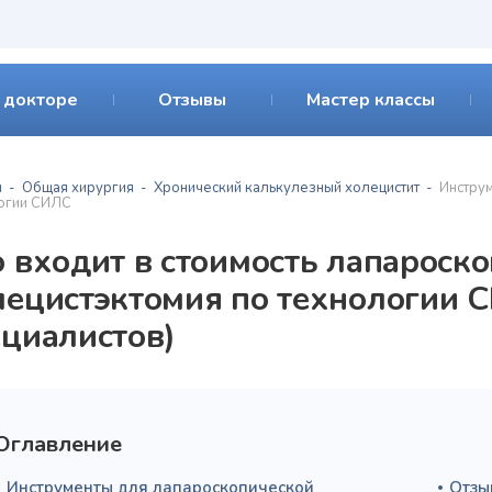
 докторе
Отзывы
Мастер классы
я
Общая хирургия
Хронический калькулезный холецистит
Инстру
огии СИЛС
о входит в стоимость лапароск
лецистэктомия по технологии 
ециалистов)
Оглавление
Инструменты для лапароскопической
Отзы