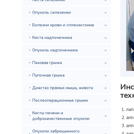
Опухоль селезенки
Болезни крови и спленэктомия
Киста надпочечника
Опухоль надпочечника
Паховая грыжа
Пупочная грыжа
Инс
Диастаз прямых мышц живота
тех
Послеоперационные грыжи
лап
Кисты печени и
апп
доброкачественные опухоли
апп
Опухоли забрюшинного
лап