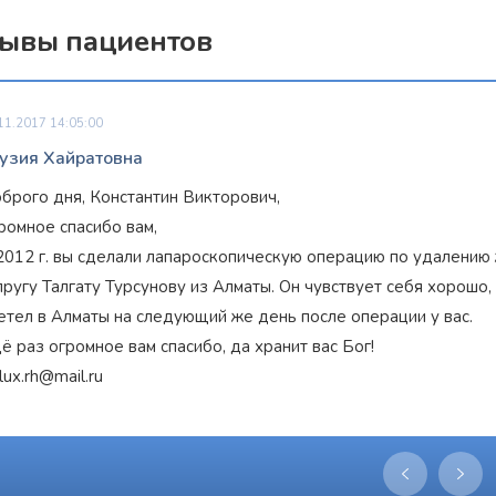
ывы пациентов
11.2017 14:05:00
узия Хайратовна
брого дня, Константин Викторович,
ромное спасибо вам,
2012 г. вы сделали лапароскопическую операцию по удалению
Награжден почетным
Награжден почетным знак
пругу Талгату Турсунову из Алматы. Он чувствует себя хорошо, 
знаком
«Золотой лапароскоп»
как
"Золотая звезда"
за боль
етел в Алматы на следующий же день после операции у вас.
лучший лапароскопический хирург
в развитие оперативной
России
гинекологии и эндоскопии
ё раз огромное вам спасибо, да хранит вас Бог!
lux.rh@mail.ru