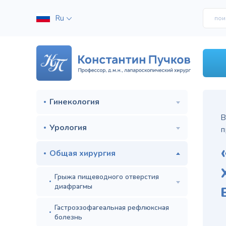
Ru
Гинекология
В
Урология
п
Общая хирургия
Грыжа пищеводного отверстия
диафрагмы
Гастроэзофагеальная рефлюксная
болезнь