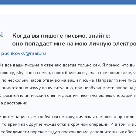
Когда вы пишете письмо, знайте:
оно попадает мне на мою личную электро
puchkovkv@mail.ru
На все ваши письма я отвечаю всегда только сам. Я помню, что в
свою судьбу, свою семью, своих близких и делаю все возможное,
я по нескольку часов отвечаю на ваши письма. Направляя мне пис
я внимательно изучу вашу ситуацию, при необходимости запрошу
Огромный клинический опыт и десятки тысяч успешных операций 
на расстоянии.
Многим пациентам требуется не хирургическая помощь, а правиль
в то время как другие нуждаются в срочной операции. И в том, и в
необходимости порекомендую прохождение дополнительных обсле