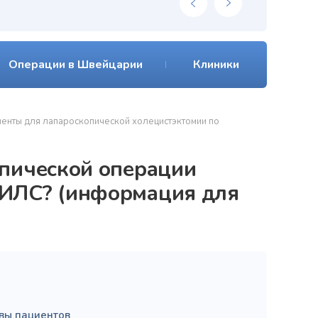
Операции в Швейцарии
Клиники
менты для лапароскопической холецистэктомии по
опической операции
СИЛС? (информация для
вы пациентов