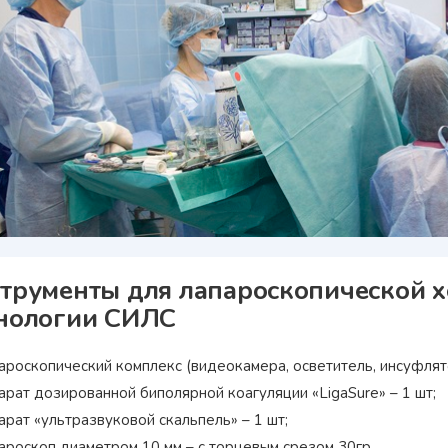
трументы для лапароскопической х
нологии СИЛС
ароскопический комплекс (видеокамера, осветитель, инсуфлято
арат дозированной биполярной коагуляции «LigaSure» – 1 шт;
арат «ультразвуковой скальпель» – 1 шт;
ароскоп диаметром 10 мм – с торцевым срезом 30гр