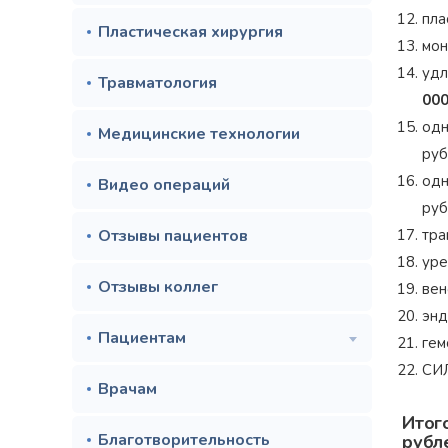
пла
Пластическая хирургия
мон
удл
Травматология
00
одн
Медицинские технологии
руб
одн
Видео операций
руб
Отзывы пациентов
тра
уре
Отзывы коллег
вен
энд
Пациентам
гем
СИЛ
Врачам
Итог
Благотворительность
рубл