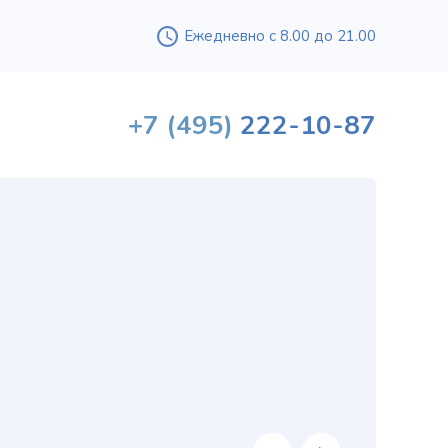
Ежедневно с 8.00 до 21.00
+7
(495)
222-10-87
М
и
Конст
дирек
Москв
уроло