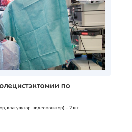
‹
олецистэктомии по
р, коагулятор, видеомонитор) – 2 шт;