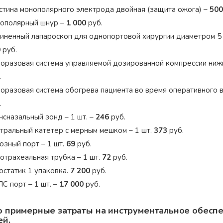
стина монополярного электрода двойная (защита ожога) –
500
ополярный шнур –
1 000
руб.
иненный лапароскоп для однопортовой хирургии диаметром 5 
0
руб.
оразовая система управляемой дозированной компрессии нижни
.
оразовая система обогрева пациента во время оперативного в
.
нсназальный зонд – 1 шт. –
246
руб.
тральный катетер с мерным мешком – 1 шт.
373
руб.
озный порт – 1 шт.
69
руб.
отрахеальная трубка – 1 шт.
72
руб.
остатик 1 упаковка.
7 200
руб.
С порт – 1 шт. –
17 000
руб.
о примерные затраты на инструментальное обеспе
ей.