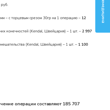
Телемедицина
руб.
мм – с торцевым срезом 30гр на 1 операцию –
12
х конечностей (Kendal, Швейцария) – 1 шт. –
2 997
мешательства (Kendal, Швейцария) – 1 шт. –
1 100
чение операции составляют 185 707