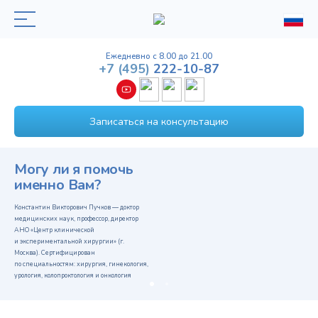
Ежедневно с 8.00 до 21.00
+7
(495)
222-10-87
Записаться на консультацию
Могу ли я помочь
именно Вам?
Константин Викторович Пучков — доктор
медицинских наук, профессор, директор
АНО «Центр клинической
и экспериментальной хирургии» (г.
Москва). Сертифицирован
по специальностям: хирургия, гинекология,
урология, колопроктология и онкология