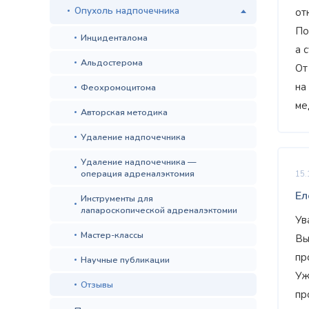
Опухоль надпочечника
от
По
Инциденталома
а 
Альдостерома
От
на
Феохромоцитома
ме
Авторская методика
Удаление надпочечника
Удаление надпочечника —
операция адреналэктомия
15.
Ел
Инструменты для
лапароскопической адреналэктомии
Ув
Мастер-классы
Вы
пр
Научные публикации
Уж
Отзывы
пр