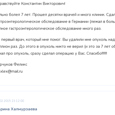
равствуйте Константин Викторович!
Награжден почетным
льно болел 7 лет. Прошел десятки врачей и много клиник. Сда
Орден
«Честь и Слава Великой
знаком
«Золотой лапарос
России»
за заслуги перед
лучший лапароскопически
строэнтерологическое обследование в Германии (лежал в боль
Отечеством
России
лное гастроэнтерологическое обследование много раз.
 первый врач, который мне помог. Вы удалили мне опухоль на
ллион раз. До этого в опухоль никто не верил (и это за 7 лет 
нал про опухоль, сразу сделал операцию у Вас. Спасибо!!!!!!!
рчуков Феликс
lixlex@mail.ru
02.2015 23:12:00
рина Халмурзаева