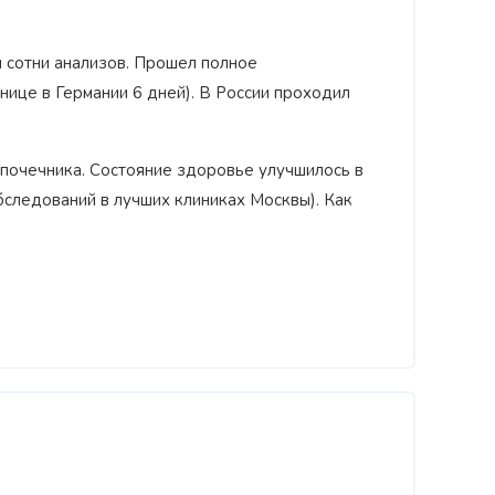
Награжден почетным знаком
л сотни анализов. Прошел полное
Н
коп»
как
"Золотая звезда"
за большой вклад
з
й хирург
в развитие оперативной
нице в Германии 6 дней). В России проходил
д
гинекологии и эндоскопии
дпочечника. Состояние здоровье улучшилось в
обследований в лучших клиниках Москвы). Как