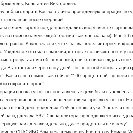
брый день, Константин Викторович.
чу поблагодарить Вас за отлично проведенную операцию по у
сстановление после операции!
ачи в моем городе предлагали удалить кисту вместе с органом,
ть на гормонозаменяющей терапии (как мне сказали). Мне 33 го
ло страшно. Какое счастье, что я нашла через интернет инфор
с. Увиденное отсеяло сомнения, которые возникают почти у вс
сьмо с результатами обследований, приготовилась ждать ответа
гда Вы ответили через пару дней. После очной консультации 
с". Ваши слова помню, как сейчас: "100-процентной гарантии н
обы сохранить орган".
ерация прошла успешно, поставленные цели были выполнены: к
слеоперационное восстановление так же прошло успешно. На 
к раз в свой день рождения. Сейчас прошли уже 3 недели посл
ей назад делала УЗИ. Слова доктора, проводившего исследова
перацию вам сделали идеально, даже придраться не к чему".
ромное СПАСИБО Вам, лечащему врачу Евстратову Роману Мих