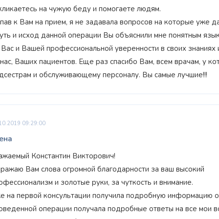
кликаетесь на чужую беду и помогаете людям.
пав к Вам на прием, я не задавала вопросов на которые уже д
суть и исход данной операции Вы объяснили мне понятным язык
 Вас и Вашей профессиональной уверенности в своих знаниях 
 нас, Ваших пациентов. Еще раз спасибо Вам, всем врачам, у 
дсестрам и обслуживающему персоналу. Вы самые лучшие!!!
10.2019 09:29:00
ена
ажаемый Константин Викторович!
ражаю Вам слова огромной благодарности за ваш высокий
офессионализм и золотые руки, за чуткость и внимание.
е на первой консультации получила подробную информацию о 
оведенной операции получала подробные ответы на все мои в