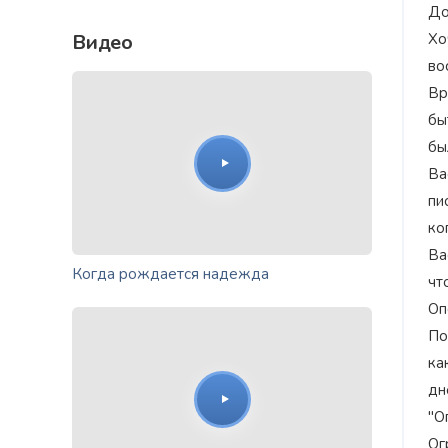
До
Видео
Хо
во
Вр
бы
бы
Ва
пи
ко
Ва
Когда рождается надежда
чт
Оп
По
ка
дн
"О
Ог