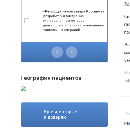
Зд
мотой за 1
«Репродуктивное завтра России»
за
конкурса
разработку и внедрение
Си
 олимпиады
инновационных методов
га
ческий
диагностики и лечения, выполнение
уникальных операций.
по
Вы
ми
уз
Ба
География пациентов
fe
Врачи, которым
25.
я доверяю
Ма