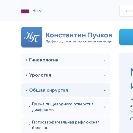
Ru
Гинекология
Урология
Общая хирургия
м
К
Грыжа пищеводного отверстия
д
диафрагмы
М
у
Гастроэзофагеальная рефлюксная
болезнь