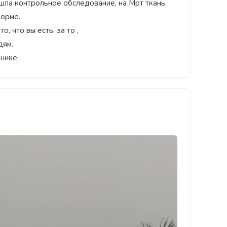
ошла контрольное обследование, на Мрт ткань
норме.
, что вы есть, за то ,
дям.
‹
нике.