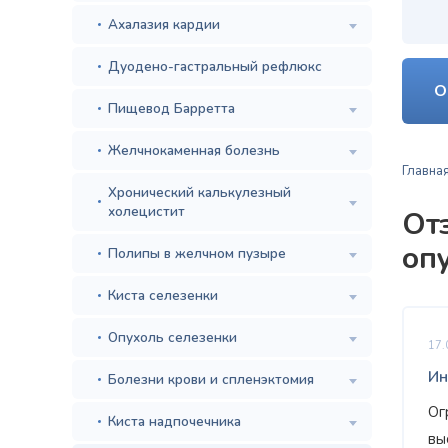
Ахалазия кардии
Дуодено-гастральный рефлюкс
О
Пищевод Барретта
Желчнокаменная болезнь
Главна
Хронический калькулезный
холецистит
От
оп
Полипы в желчном пузыре
Киста селезенки
Опухоль селезенки
17.
Ин
Болезни крови и спленэктомия
Ог
Киста надпочечника
вы