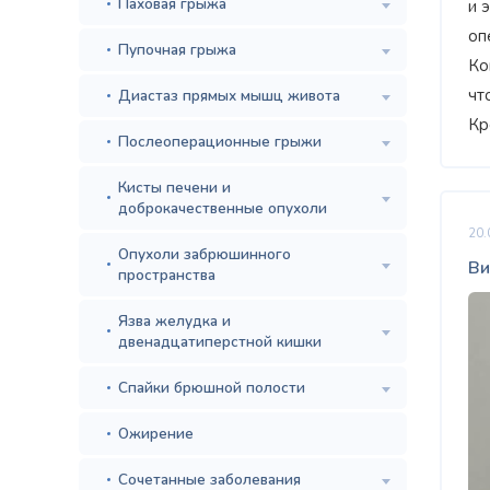
Паховая грыжа
и 
оп
Пупочная грыжа
Ко
чт
Диастаз прямых мышц живота
Кр
Послеоперационные грыжи
Кисты печени и
доброкачественные опухоли
20.
Опухоли забрюшинного
Ви
пространства
Язва желудка и
двенадцатиперстной кишки
Спайки брюшной полости
Ожирение
Сочетанные заболевания