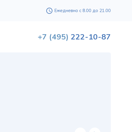
Ежедневно с 8.00 до 21.00
+7
(495)
222-10-87
Вышл
проф
«
хи
в