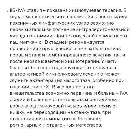
IIB-IVA стадия – показана химиолучевая терапия. В
случае метастатического поражения тазовых и/или
поясничных лимфатических узлов возможно
первым этапом выполнение экстраперитонеальной
лимаденэктомиии. При технической возможности
пациенткам с IIВ стадией рекомендуется
проведения хирургического вмешательства как
первым этапом комбинированного лечения, так и
после неоадъювантной химиотерапии. У части
больных без перехода опухоли на стенку таза
альтернативой химиолучевому лечению может
служить экзентерация малого таза (особенно при
наличии свищей). Выполнение этого
вмешательства возможно первичным больным IVA
стадии и больным с центральным рецидивом,
вовлекающим мочевой пузырь и/или прямую
кишку, не переходящим на стенку таза, при
отсутствии диссеминации по брюшине,
регионарных и отдаленных метастазов.