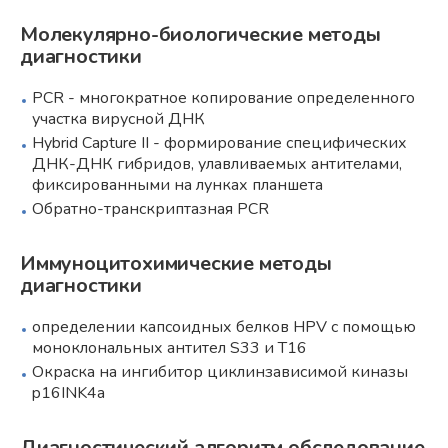
Молекулярно-биологические методы
диагностики
PCR - многократное копирование определенного
участка вирусной ДНК
Hybrid Capture II - формирование специфических
ДНК-ДНК гибридов, улавливаемых антителами,
фиксированными на лунках планшета
Обратно-транскриптазная PCR
Иммуноцитохимические методы
диагностики
определении капсоидных белков HPV с помощью
моноклональных антител S33 и Т16
Окраска на ингибитор циклинзависимой киназы
p16INK4a
Диагностический алгоритм обследование