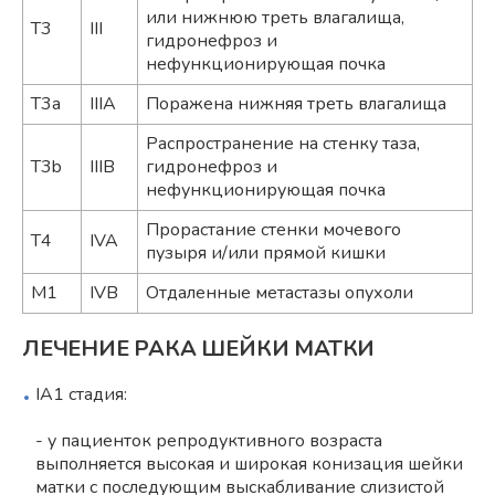
или нижнюю треть влагалища,
T3
III
гидронефроз и
нефункционирующая почка
T3a
IIIA
Поражена нижняя треть влагалища
Распространение на стенку таза,
T3b
IIIB
гидронефроз и
нефункционирующая почка
Прорастание стенки мочевого
T4
IVA
пузыря и/или прямой кишки
M1
IVB
Отдаленные метастазы опухоли
ЛЕЧЕНИЕ РАКА ШЕЙКИ МАТКИ
IA1 стадия:
- у пациенток репродуктивного возраста
выполняется высокая и широкая конизация шейки
матки с последующим выскабливание слизистой