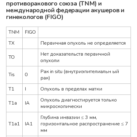
противоракового союза (TNM) и
международной федерации акушеров и
гинекологов (FIGO)
TNM
FIGO
TX
Первичная опухоль не определяется
Нет доказательств первичной
TO
опухоли
Рак in situ (внутриэпителиальн ый
Tis
0
рак)
T1
I
Опухоль в пределах матки
Опухоль диагностируется только
T1a
IA
микроскопически
Глубина инвазии ≤ 3 мм,
T1a1
IA1
горизонтальное распространение ≤ 7
мм