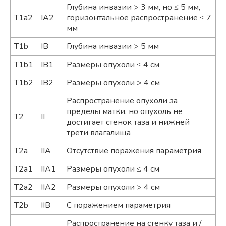
Глубина инвазии > 3 мм, но ≤ 5 мм,
T1a2
IA2
горизонтальное распространение ≤ 7
мм
T1b
IB
Глубина инвазии > 5 мм
T1b1
IB1
Размеры опухоли ≤ 4 см
T1b2
IB2
Размеры опухоли > 4 см
Распространение опухоли за
пределы матки, но опухоль не
T2
II
достигает стенок таза и нижней
трети влагалища
T2a
IIA
Отсутствие поражения параметрия
T2a1
IIA1
Размеры опухоли ≤ 4 см
T2a2
IIA2
Размеры опухоли > 4 см
T2b
IIB
С поражением параметрия
Распространение на стенку таза и /