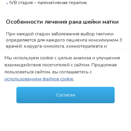
IVВ стадия – паллиативная терапия.
Особенности лечения рака шейки матки
При каждой стадии заболевания выбор тактики
определяется для каждого пациента консилиумом 3
врачей: хирурга-онколога, химиотерапевта и
радиолога с учетом индивидуальных особенностей,
Мы используем cookie с целью анализа и улучшения
таких как возраст, общее состояние, наличие
сопутствующей патологии.
взаимодействия посетителей с сайтом. Продолжая
пользоваться сайтом, вы соглашаетесь с
При возможности радикального оперативного
использованием файлов cookie
.
лечения предпочтение отдается операции.
Пациенткам репродуктивного возраста я стараюсь
проводить максимально органосохраняющее
Согласен
лечение, при необходимости проведения лучевой
терапии предварительно провожу транспозицию
яичников. Стоит отметить, что это лечение
выполняется по очень строгим показаниям и
ограниченному кругу лиц.