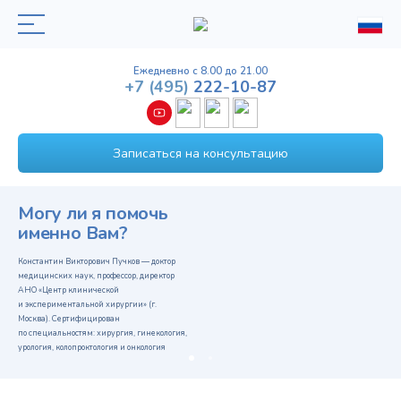
Ежедневно с 8.00 до 21.00
+7
(495)
222-10-87
Записаться на консультацию
 ли я помочь
Вышла в
но Вам?
Пучкова 
«КАК 
 Викторович Пучков — доктор
х наук, профессор, директор
УСПЕ
р клинической
И ОС
ентальной хирургии» (г.
Сертифицирован
ЖИЗН
ьностям: хирургия, гинекология,
колопроктология и онкология