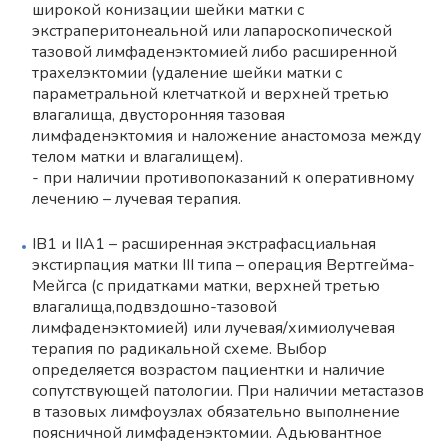
широкой конизации шейки матки с
экстраперитонеальной или лапароскопической
тазовой лимфаденэктомией либо расширенной
трахелэктомии (удаление шейки матки с
параметральной клетчаткой и верхней третью
влагалища, двусторонняя тазовая
лимфаденэктомия и наложение анастомоза между
телом матки и влагалищем).
- при наличии противопоказаний к оперативному
лечению – лучевая терапия.
IB1 и IIA1 – расширенная экстрафасциальная
экстирпация матки III типа – операция Вертгейма-
Мейгса (с придатками матки, верхней третью
влагалища,подвздошно-тазовой
лимфаденэктомией) или лучевая/химиолучевая
терапия по радикальной схеме. Выбор
определяется возрастом пациентки и наличие
сопутствующей патологии. При наличии метастазов
в тазовых лимфоузлах обязательно выполнение
поясничной лимфаденэктомии. Адьювантное