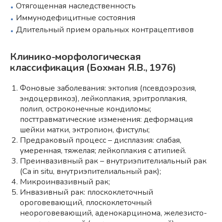
Отягощенная наследственность
Иммунодефицитные состояния
Длительный прием оральных контрацептивов
Клинико-морфологическая
классификация (Бохман Я.В., 1976)
Фоновые заболевания: эктопия (псевдоэрозия,
эндоцервикоз), лейкоплакия, эритроплакия,
полип, остроконечные кондиломы;
посттравматические изменения: деформация
шейки матки, эктропион, фистулы;
Предраковый процесс – дисплазия: слабая,
умеренная, тяжелая; лейкоплакия с атипией.
Преинвазивный рак – внутриэпителиальный рак
(Ca in situ, внутриэпителиальный рак);
Микроинвазивный рак;
Инвазивный рак: плоскоклеточный
ороговевающий, плоскоклеточный
неороговевающий, аденокарцинома, железисто-