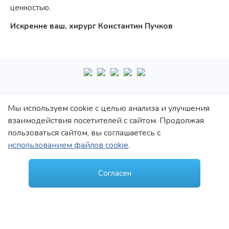
ценностью.
Искренне ваш, хирург Константин Пучков
+7
495
222-10-87
Мы используем cookie с целью анализа и улучшения
взаимодействия посетителей с сайтом. Продолжая
Политика обработки персональных данных
пользоваться сайтом, вы соглашаетесь с
Политика конфиденциальности
использованием файлов cookie
.
Пользовательское соглашение
© 1997–2021 Константин Викторович Пучков
Согласен
ООО «Новые технологии Плюс»
Лицензия: Л017-01137-77/00148410 от 09.04.2020 г., выдана Департаментом
здравоохранения г.Москвы
Лицензия: Л041-01137-77/00344907 от 19.10.2020 г., выдана Департаментом
здравоохранения г.Москвы
Создание и продвижение сайта -
MedROI