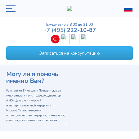
Ежедневно с 8.00 до 21.00
+7
(495)
222-10-87
Записаться на консультацию
Могу ли я помочь
именно Вам?
Константин Викторович Пучков — доктор
медицинских наук, профессор, директор
АНО «Центр клинической
и экспериментальной хирургии» (г.
Москва). Сертифицирован
по специальностям: хирургия, гинекология,
урология, колопроктология и онкология