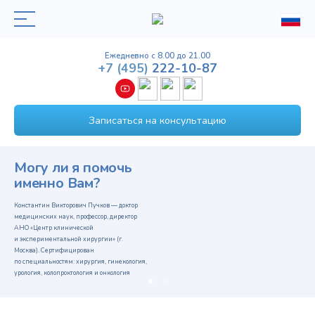
Ежедневно с 8.00 до 21.00
+7
(495)
222-10-87
Записаться на консультацию
Могу ли я помочь
именно Вам?
Константин Викторович Пучков — доктор
медицинских наук, профессор, директор
АНО «Центр клинической
и экспериментальной хирургии» (г.
Москва). Сертифицирован
по специальностям: хирургия, гинекология,
урология, колопроктология и онкология