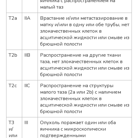
яичника с распространением на
малый таз
T2a
IIA
Врастание и/или метастазирование в
матку и/или в одну или обе трубы, нет
злокачественных клеток в
асцитической жидкости или смыве из
брюшной полости
T2b
IIB
Распространение на другие ткани
таза, нет злокачественных клеток в
асцитической жидкости или смыве из
брюшной полости
T2c
IIC
Распространение на структуры
малого таза (2а или 2b) с наличием
злокачественных клеток в
асцитической жидкости или смыве из
брюшной полости
T3
III
Опухоль поражает один или оба
и/
яичника с микроскопически
или
подтвержденными