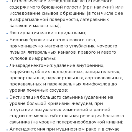
Цитологическое исследование асцитического
содержимого брюшной полости (при наличии) или
исследование смывов с брюшины (в том числе с ее
диафрагмальной поверхности, латеральных
каналов и малого таза);
Экстирпация матки с придатками;
Биопсия брюшины стенок малого таза,
прямокишечно-маточного углубления, мочевого
пузыря, латеральных каналов, правого и левого
куполов диафрагмы;
Лимфаденэктомия: удаление внутренних,
наружных, общих подвздошных, запирательных,
преаортальных, парааортальных, аортокавальных,
прекавальных и паракавальных лимфоузлов до
уровня почечных сосудов;
Экстирпация большого сальника (удаление на
уровне большой кривизны желудка), при
отсутствии визуальных изменений и ранней
стадии возможна субтотальная резекция большого
сальника (на уровне поперечноободочной кишки);
Аппендэктомия при муцинозном раке и в случае