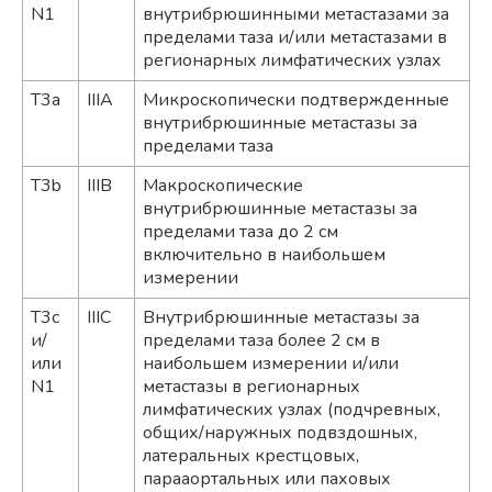
N1
внутрибрюшинными метастазами за
пределами таза и/или метастазами в
регионарных лимфатических узлах
T3a
IIIA
Микроскопически подтвержденные
внутрибрюшинные метастазы за
пределами таза
T3b
IIIB
Макроскопические
внутрибрюшинные метастазы за
пределами таза до 2 см
включительно в наибольшем
измерении
T3с
IIIС
Внутрибрюшинные метастазы за
и/
пределами таза более 2 см в
или
наибольшем измерении и/или
N1
метастазы в регионарных
лимфатических узлах (подчревных,
общих/наружных подвздошных,
латеральных крестцовых,
парааортальных или паховых