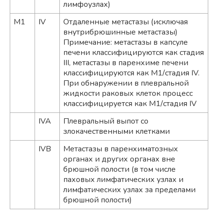
лимфоузлах)
M1
IV
Отдаленные метастазы (исключая
внутрибрюшинные метастазы)
Примечание: метастазы в капсуле
печени классифицируются как стадия
III, метастазы в паренхиме печени
классифицируются как М1/стадия IV.
При обнаружении в плевральной
жидкости раковых клеток процесс
классифицируется как М1/стадия IV
IVA
Плевральный выпот со
злокачественными клетками
IVB
Метастазы в паренхиматозных
органах и других органах вне
брюшной полости (в том числе
паховых лимфатических узлах и
лимфатических узлах за пределами
брюшной полости)