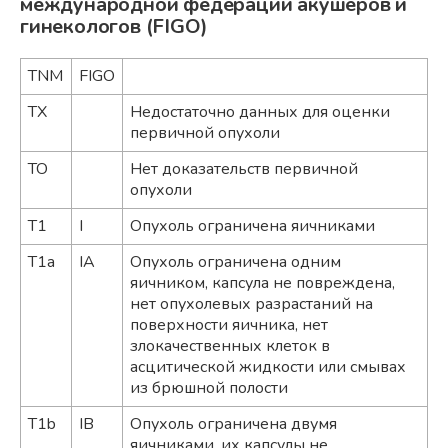
международной федерации акушеров и
гинекологов (FIGO)
TNM
FIGO
TX
Недостаточно данных для оценки
первичной опухоли
TO
Нет доказательств первичной
опухоли
T1
I
Опухоль ограничена яичниками
T1a
IA
Опухоль ограничена одним
яичником, капсула не повреждена,
нет опухолевых разрастаний на
поверхности яичника, нет
злокачественных клеток в
асцитической жидкости или смывах
из брюшной полости
T1b
IB
Опухоль ограничена двумя
яичниками, их капсулы не