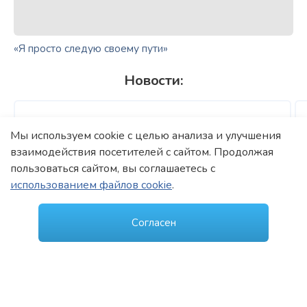
«Я просто следую своему пути»
Новости:
22 июня 2026 года
Мы используем cookie с целью анализа и улучшения
Поздравления профессора Пучкова К.В. с Днем
взаимодействия посетителей с сайтом. Продолжая
медицинского работника 2026
пользоваться сайтом, вы соглашаетесь с
использованием файлов cookie
.
Все новости
Согласен
Когда вы пишете письмо, знайте:
оно попадает мне на мою личную электронную
почту .