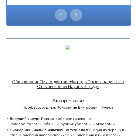
Образование
СМИ о докторе
Награды
Озывы пациентов
Отзывы коллег
Научные труды
Автор статьи
Профессор, д.м.н. Константин Викторович Пучков
Ведущий хирург России
в области гинекологии,
колопроктологии, общей хирургии, урологии и онкологии
Пионер минимально инвазивных технологий
: один из первых в
стране внедрил лапароскопические операции в гинекологии