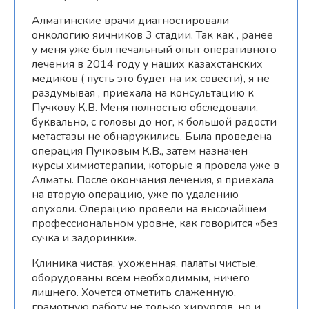
Алматинские врачи диагностировали
онкологию яичников 3 стадии. Так как , ранее
у меня уже был печальный опыт оперативного
лечения в 2014 году у наших казахстанских
медиков ( пусть это будет на их совести), я не
раздумывая , приехала на консультацию к
Пучкову К.В. Меня полностью обследовали,
буквально, с головы до ног, к большой радости
метастазы не обнаружились. Была проведена
операция Пучковым К.В., затем назначен
курсы химиотерапии, которые я провела уже в
Алматы. После окончания лечения, я приехала
на вторую операцию, уже по удалению
опухоли. Операцию провели на высочайшем
профессиональном уровне, как говорится «без
сучка и задоринки».
Клиника чистая, ухоженная, палаты чистые,
оборудованы всем необходимым, ничего
лишнего. Хочется отметить слаженную,
грамотную работу не только хирургов, но и