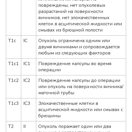
повреждены, нет опухолевых
разрастаний на поверхности
яичников, нет злокачественных
клеток в асцитической жидкости или
смывах из брюшной полости
T1с
IС
Опухоль ограничена одним или
двумя яичниками и сопровождается
любым из следующих факторов
Т1с1
IС1
Повреждение капсулы во время
операции
Т1с2
IC2
Повреждение капсулы до операции
или опухоль на поверхности яичника/
маточной трубы
Т1с3
IC3
Злокачественные клетки в
асцитической жидкости или смывах с
брюшины
T2
II
Опухоль поражает один или два