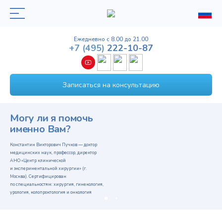
Ежедневно с 8.00 до 21.00
+7
(495)
222-10-87
Записаться на консультацию
Могу ли я помочь
именно Вам?
Константин Викторович Пучков — доктор
медицинских наук, профессор, директор
АНО «Центр клинической
и экспериментальной хирургии» (г.
Москва). Сертифицирован
по специальностям: хирургия, гинекология,
урология, колопроктология и онкология