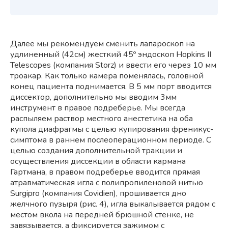
Далее мы рекомендуем сменить лапароскоп на
удлиненный (42см) жесткий 45º эндоскоп Hopkins II
Telescopes (компания Storz) и ввести его через 10 мм
троакар. Как только камера поменялась, головной
конец пациента поднимается. В 5 мм порт вводится
диссектор, дополнительно мы вводим 3мм
инструмент в правое подреберье. Мы всегда
распыляем раствор местного анестетика на оба
купола диафрагмы с целью купирования френикус-
симптома в раннем послеоперационном периоде. С
целью создания дополнительной тракции и
осуществления диссекции в области кармана
Гартмана, в правом подреберье вводится прямая
атравматическая игла с полипропиленовой нитью
Surgipro (компания Covidien), прошивается дно
желчного пузыря (рис. 4), игла выкалывается рядом с
местом вкола на передней брюшной стенке, не
завязывается, а фиксируется зажимом с