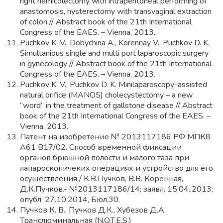
right hemicolectomy with intraperitoneal performing of
anastomosis, hysterectomy with transvaginal extraction
of colon // Abstract book of the 21th International
Congress of the EAES. – Vienna, 2013.
Puchkov K. V., Dobychina A., Korennay V., Puchkov D. K.
Simultanious single and multi port laparoscopic surgery
in gynecology // Abstract book of the 21th International
Congress of the EAES. – Vienna, 2013.
Puchkov K. V., Puchkov D. K. Minilaparoscopy-assisted
natural orifice (MANOS) cholecystectomy – a new
“word” in the treatment of gallstone disease // Abstract
book of the 21th International Congress of the EAES. –
Vienna, 2013.
Патент на изобретение № 2013117186 РФ МПК8
А61 В17/02. Способ временной фиксации
органов брюшной полости и малого таза при
лапароскопичеких операциях и устройство для его
осуществления / К.В.Пучков, В.В. Коренная,
Д.К.Пучков.- №2013117186/14; заявл. 15.04..2013;
опубл. 27.10.2014, Бюл.30.
Пучков К. В., Пучков Д.К., Хубезов Д.А.
Транслюминальная (N.O.T.E.S.)