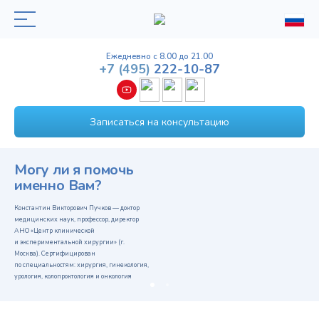
Ежедневно с 8.00 до 21.00
+7
(495)
222-10-87
Записаться на консультацию
Могу ли я помочь
именно Вам?
Константин Викторович Пучков — доктор
медицинских наук, профессор, директор
АНО «Центр клинической
и экспериментальной хирургии» (г.
Москва). Сертифицирован
по специальностям: хирургия, гинекология,
урология, колопроктология и онкология