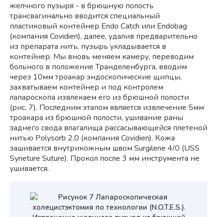
желчного пузыря - в брюшную полость
трансвагинально вводится специальный
пластиковый контейнер Endo Catch или Endobag
(компания Covidien), далее, удалив предварительно
из препарата нить, пузырь укладывается в
контейнер. Мы вновь меняем камеру, переводим
больного в положение Транделенбурга, вводим
через 10мм троакар эндоскопические щипцы,
захватываем контейнер и под контролем
лапароскопа извлекаем его из брюшной полости
(рис. 7). Последним этапом является извлечение 5мм
троакара из брюшной полости, ушивание раны
заднего свода влагалища рассасывающейся плетеной
нитью Polysorb 2,0 (компания Covidien). Кожа
зашивается внутрикожным швом Surgilene 4/0 (USS
Syneture Suture). Прокол после 3 мм инструмента не
ушивается.