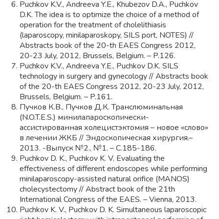
Puchkov K.V., Andreeva Y.E., Khubezov D.A., Puchkov
D.K. The idea is to optimize the choice of a method of
operation for the treatment of cholelithiasis
(laparoscopy, minilaparoskopy, SILS port, NOTES) //
Abstracts book of the 20-th EAES Congress 2012,
20-23 July, 2012, Brussels, Belgium. – P.126.
Puchkov K.V., Andreeva Y.E., Puchkov D.K. SILS
technology in surgery and gynecology // Abstracts book
of the 20-th EAES Congress 2012, 20-23 July, 2012,
Brussels, Belgium. – P.161.
Пучков К.В., Пучков Д.К. Транслюминальная
(N.O.T.E.S.) минилапароскопически-
ассистированная холецистэктомия – новое «слово»
в лечении ЖКБ // Эндоскопическая хирургия.–
2013. -Выпуск №2., №1. – С.185-186.
Puchkov D. K., Puchkov K. V. Evaluating the
effectiveness of different endoscopes while performing
minilaparoscopy-assisted natural orifice (MANOS)
cholecystectomy // Abstract book of the 21th
International Congress of the EAES. – Vienna, 2013.
Puchkov K. V., Puchkov D. K. Simultaneous laparoscopic