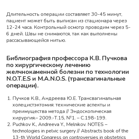
Длительность операции составляет 30-45 минут,
пациент может быть выписан из стационара через
12-24 часа. Контрольный осмотр проводим через 5-
6 дней. Швы не снимаются, так как выполнены
рассасывающейся нитью.
Библиография профессора К.В. Пучкова
по хирургическому лечению
желчнокаменной болезни по технологии
N.O.T.E.S и M.A.N.O.S. (трансвагинальные
операции).
Пучков К.В., Андреева Ю.Е. Трансвагинальная
холецистэктомия: технические аспекты и
преимущества метода // Эндоскопическая
хирургия.– 2009.-Т.15, №1. – С.198-199.
Puchkov K., Andreeva Y., Melnikov. NOTES –
technologies in pelvic surgery // Abstracts book of the
13-th World Congress on controversies in obstetrics