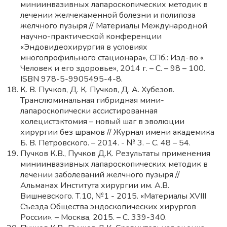
миниинвазивных лапароскопических методик в
лечении желчекаменной болезни и полипоза
желчного пузыря // Материалы Международной
научно-практической конференции
«Эндовидеохирургия в условиях
многопрофильного стационара», СПб.: Изд-во «
Человек и его здоровье», 2014 г. – С. – 98 – 100.
ISBN 978-5-9905495-4-8.
К. В. Пучков, Д. К. Пучков, Д. А. Хубезов.
Транслюминальная гибридная мини-
лапароскопически ассистированная
холецистэктомия – новый шаг в эволюции
хирургии без шрамов // Журнал имени академика
Б. В. Петровского. – 2014. - № 3. – С. 48 – 54.
Пучков К.В., Пучков Д.К. Результаты применения
миниинвазивных лапароскопических методик в
лечении заболеваний желчного пузыря //
Альманах Института хирургии им. А.В.
Вишневского. Т.10, №1 - 2015. «Материалы XVIII
Съезда Общества эндоскопических хирургов
России». – Москва, 2015. – С. 339-340.