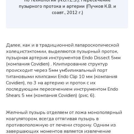
по технологии (N.O.T.E.S.). Пересечение
пузырного протока и артерии (Пучков К.В. и
соавт., 2012 г.)
Далее, как и в традиционной лапароскопической
холецистэктомии, выделяются пузырный проток,
пузырная артерия инструментов Endo Dissect 5мм
(компания Covidien) . Клипирование структур
происходит через 5мм умбиликальный порт
титановыми клипсами Endo Clip 10 мм (компания
Covidien), по 3 на артерию и проток с их
последующим пересечением инструментом Endo
Shears 5 мм (компания Covidien) (рис. 6).
Желчный пузырь отделяем от ложа монополярный
коагулятором, всегда оттягивая пузырь в
противоположную от печени сторону. Одним из
завершающих моментов является извлечение