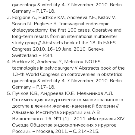
gynecology & infertility, 4-7 November, 2010, Berlin,
Germany. – P.17-18.
Forgione A., Puchkov K.V., Andreeva Y.E., Kislov V.,
Sosnin N., Pugliese R. Transvaginal endoscopic
cholecystectomy: the first 100 cases. Operative and
long-term results from an international multicenter
study group // Abstracts book of the 18-th EAES
Congress 2010, 16-19 June, 2010, Geneva,
Switzerland. – P.94.
Puchkov K., Andreeva Y., Melnikov. NOTES –
technologies in pelvic surgery // Abstracts book of the
13-th World Congress on controversies in obstetrics
gynecology & infertility, 4-7 November, 2010, Berlin,
Germany. – P.17-18.
Пучков К.В., Андреева Ю.Е., Мельников А.Л.
Оптимизация хирургического малоинвазивного
доступа в лечнии желчно-каменной болезни //
Альманах Института хирургии им. А.В.
Вишневского. Т.6, №1 (1) - 2011. «Материалы XIV
Съезда Общества эндоскопических хирургов
России». – Москва, 2011. – С. 214-215.