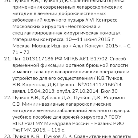
Пучков К.В., Пучков Д.К. Сравнительная оценка
применения современных лапароскопичсеких
методик в лечении доброкачественных
заболеваний желчного пузыря // VI Конгресс
Московских хирургов «Неотложная и
специализированная хирургическая помощь».
Материалы конгресса. 10—11 июня 2015 г.
Москва, Москва: Изд-во « Альт Консул», 2015 г. – С.
71 – 72.
Пат. 2013117186 РФ МПК8 А61 В17/02. Способ
временной фиксации органов брюшной полости
и малого таза при лапароскопичеких операциях и
устройство для его осуществления / К.В.Пучков,
В.В. Коренная, Д.К.Пучков.- №2013117186/14;
заявл. 15.04..2013; опубл. 27.10.2014, Бюл.30.
Пучков К.В., Хубезов Д.А., Пучков Д.К., Родимов
С.В. Миниинвазивные лапароскопические
методики лечения заболеваний желчного пузыря:
учебное пособие для врачей-хирургов // ГБОУ
ВПО РязГМУ Минздрава России. - Рязань: РИО
РязГМУ, 2015. – 115 с.
Пучков К. В. , Пучков Д. К. Сравнительные аспекты