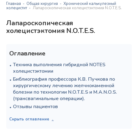
Главная
Общая хирургия
Хронический калькулезный
холецистит
Лапароскопическая холецистэктомия N.O.T.E.S.
Лапароскопическая
холецистэктомия N.O.T.E.S.
Оглавление
Техника выполнения гибридной NOTES
холецистэктомии
Библиография профессора К.В. Пучкова по
хирургическому лечению желчнокаменной
болезни по технологии N.O.T.E.S и M.A.N.O.S.
(трансвагинальные операции).
Отзывы пациентов