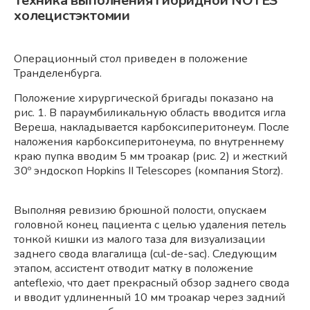
Техника выполнения гибридной NOTES
холецистэктомии
Операционный стол приведен в положение
Транделенбурга.
Положение хирургической бригады показано на
рис. 1. В параумбиликальную область вводится игла
Вереша, накладывается карбоксиперитонеум. После
наложения карбоксиперитонеума, по внутреннему
краю пупка вводим 5 мм троакар (рис. 2) и жесткий
30º эндоскоп Hopkins II Telescopes (компания Storz).
Выполняя ревизию брюшной полости, опускаем
головной конец пациента с целью удаления петель
тонкой кишки из малого таза для визуализации
заднего свода влагалища (cul-de-sac). Следующим
этапом, ассистент отводит матку в положение
anteflexio, что дает прекрасный обзор заднего свода
и вводит удлиненный 10 мм троакар через задний