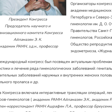
Организаторы конгрес
академии медицинских
Петербурга и Северо-
Президент Конгресса
гинекологии им. Д. О.
Председатель научного и
Правительства Санкт-
анизационного комитета Конгресса
гинекологов, Российск
Айламазян Э. К.
Общество репродуктив
кадемик РАМН, з.д.н., профессор
эндометриоза, «Журнал
международный конгресс был посвящен актуальным проблемам 
стики и лечения ряда гинекологических заболеваний: генитал
Награжден почетным
Орден
«Честь и Слава Великой
знаком
«Золотой лапарос
лительных заболеваний наружных и внутренних женских половы
России»
за заслуги перед
лучший лапароскопически
Отечеством
льного пролапса и др.
России
а Конгресса включала интерактивные трансляции операций, ле
ров-гинекологов (
академик РАМН Айламазян Э.К., академик 
член-корреспондент РАМН Ашрафян Л.А., профессор Бреусенко В