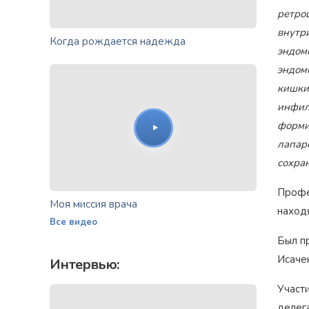
ретро
внутр
Когда рождается надежда
эндом
эндом
кишки
инфил
форми
лапар
сохра
Профе
Моя миссия врача
наход
Все видео
Был п
Исачен
Интервью:
Участ
делег