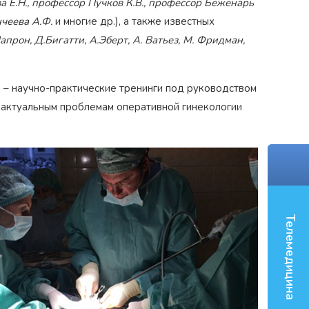
а Е.Н., профессор Пучков К.В., профессор Беженарь
нчеева А.Ф.
и многие др.), а также известных
прон, Д.Бигатти, А.Эберт, А. Ватьез, М. Фридман,
‹
 – научно-практические тренинги под руководством
 актуальным проблемам оперативной гинекологии
Телемедицина