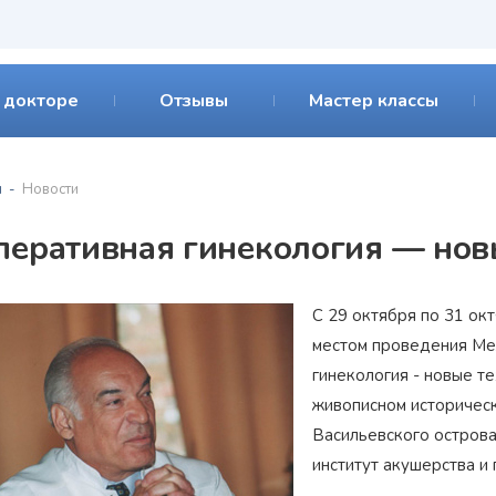
 докторе
Отзывы
Мастер классы
я
Новости
перативная гинекология — нов
С 29 октября по 31 ок
местом проведения Ме
гинекология - новые те
живописном историческ
Васильевского острова
институт акушерства и 