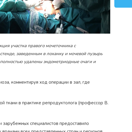
ция участка правого мочеточника с
тенде, заведенным в лоханку и мочевой пузырь
 полностью удалены эндометриодные очаги и
за, комментируя ход операции в зал, где
й ткани в практике репродуктолога (профессор В.
и зарубежных специалистов предоставило
врачами всех представленных стран и регионов