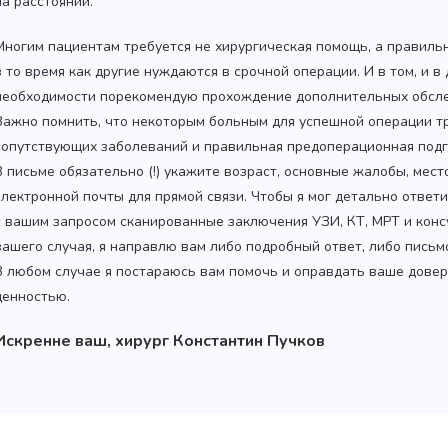
на расстоянии.
Многим пациентам требуется не хирургическая помощь, а правиль
в то время как другие нуждаются в срочной операции. И в том, и в
необходимости порекомендую прохождение дополнительных обсле
Важно помнить, что некоторым больным для успешной операции т
сопутствующих заболеваний и правильная предоперационная подг
В письме обязательно (!) укажите возраст, основные жалобы, мес
электронной почты для прямой связи. Чтобы я мог детально ответ
с вашим запросом сканированные заключения УЗИ, КТ, МРТ и конс
вашего случая, я направлю вам либо подробный ответ, либо пись
В любом случае я постараюсь вам помочь и оправдать ваше довер
ценностью.
Искренне ваш, хирург Константин Пучков