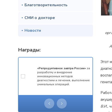
Благотворительность
СМИ о докторе
Новости
орг
А
Награды:
Этот 
диагно
мотой за 1
«Репродуктивное завтра России»
за
конкурса
разработку и внедрение
воспа
 олимпиады
инновационных методов
ческий
диагностики и лечения, выполнение
генита
уникальных операций.
Работ
акуше
В.И., 