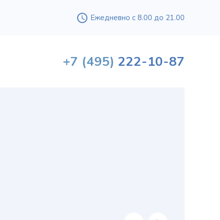
Ежедневно с 8.00 до 21.00
+7
(495)
222-10-87
Вышл
проф
«
хи
в