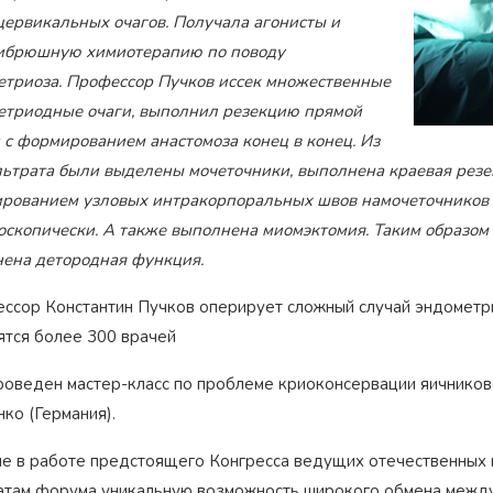
цервикальных очагов. Получала агонисты и
ибрюшную химиотерапию по поводу
етриоза. Профессор Пучков иссек множественные
етриодные очаги, выполнил резекцию прямой
 с формированием анастомоза конец в конец. Из
ьтрата были выделены мочеточники, выполнена краевая резек
рованием узловых интракорпоральных швов намочеточников с
оскопически. А также выполнена миомэктомия. Таким образом
нена детородная функция.
ссор Константин Пучков оперирует сложный случай эндометрио
ятся более 300 врачей
роведен мастер-класс по проблеме криоконсервации яичниково
ко (Германия).
ие в работе предстоящего Конгресса ведущих отечественных 
атам форума уникальную возможность широкого обмена между 