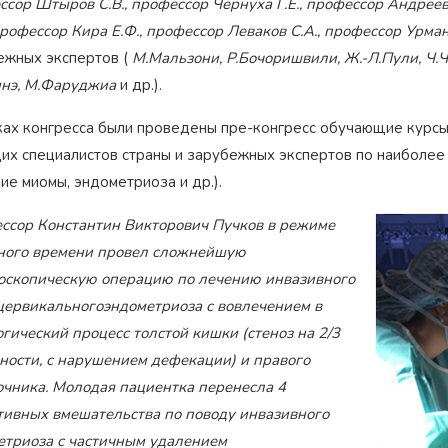
сор Штыров С.В., профессор Чернуха Г.Е., профессор Андреев
профессор Кира Е.Ф., профессор Леваков С.А., профессор Урма
ежных экспертов (
М.Мальзони, Р.Бочоришвили, Ж.-Л.Пули, Ч.Ча
нэ, М.Фаруджиа
и др.).
ках конгресса были проведены пре-конгресс обучающие курсы
их специалистов страны и зарубежных экспертов по наиболее
ие миомы, эндометриоза и др.).
ссор Константин Викторович Пучков в режиме
ного времени провел сложнейшую
оскопическую операцию по лечению инвазивного
цервикальногоэндометриоза с вовлечением в
гический процесс толстой кишки (стеноз на 2/3
ности, с нарушением дефекации) и правого
очника. Молодая пациентка перенесла 4
тивных вмешательства по поводу инвазивного
етриоза с частичным удалением