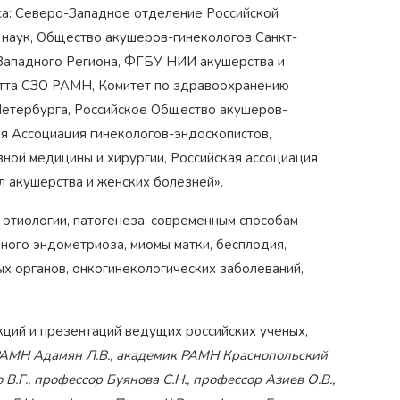
са: Северо-Западное отделение Российской
 наук, Общество акушеров-гинекологов Санкт-
Западного Региона, ФГБУ НИИ акушерства и
 Отта СЗО РАМН, Комитет по здравоохранению
Петербурга, Российское Общество акушеров-
ая Ассоциация гинекологов-эндоскопистов,
ной медицины и хирургии, Российская ассоциация
 акушерства и женских болезней».
этиологии, патогенеза, современным способам
ьного эндометриоза, миомы матки, бесплодия,
Награжден почетным знаком
Н
коп»
как
"Золотая звезда"
за большой вклад
х органов, онкогинекологических заболеваний,
з
й хирург
в развитие оперативной
д
гинекологии и эндоскопии
кций и презентаций ведущих российских ученых,
РАМН Адамян Л.В., академик РАМН Краснопольский
.Г., профессор Буянова С.Н., профессор Азиев О.В.,