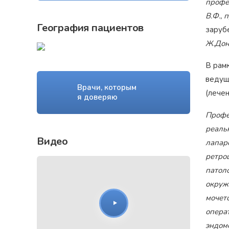
профес
В.Ф., 
География пациентов
заруб
Ж.Дон
В рам
ведущ
Врачи, которым
(лечен
я доверяю
Профе
реаль
Видео
лапар
ретро
патоло
окруж
мочет
опера
эндом