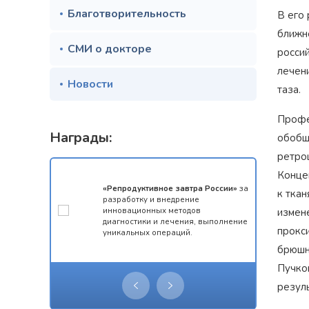
Благотворительность
В его 
ближн
СМИ о докторе
росси
лечен
Новости
таза.
Профе
Награды:
обобщ
ретро
Конце
мотой за 1
«Репродуктивное завтра России»
за
к ткан
конкурса
разработку и внедрение
 олимпиады
инновационных методов
измен
ческий
диагностики и лечения, выполнение
прокс
уникальных операций.
брюшн
Пучко
резул