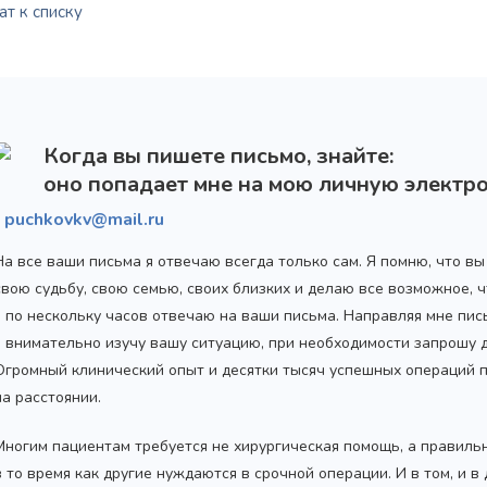
т к списку
Когда вы пишете письмо, знайте:
оно попадает мне на мою личную электро
puchkovkv@mail.ru
На все ваши письма я отвечаю всегда только сам. Я помню, что в
свою судьбу, свою семью, своих близких и делаю все возможное,
я по нескольку часов отвечаю на ваши письма. Направляя мне пис
я внимательно изучу вашу ситуацию, при необходимости запрошу
Огромный клинический опыт и десятки тысяч успешных операций 
на расстоянии.
Многим пациентам требуется не хирургическая помощь, а правиль
в то время как другие нуждаются в срочной операции. И в том, и в