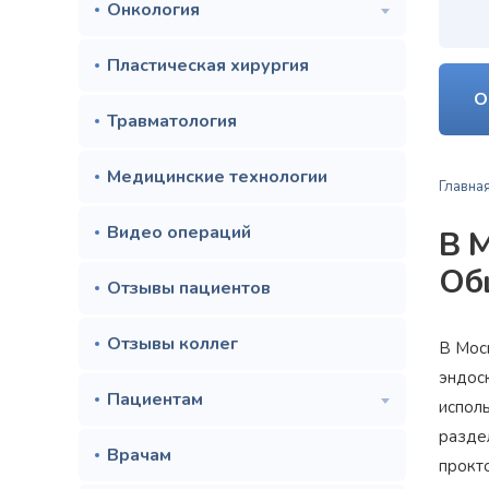
Онкология
Пластическая хирургия
О
Травматология
Медицинские технологии
Главна
Видео операций
В 
Об
Отзывы пациентов
Отзывы коллег
В Мос
эндос
Пациентам
испол
раздел
Врачам
прокто