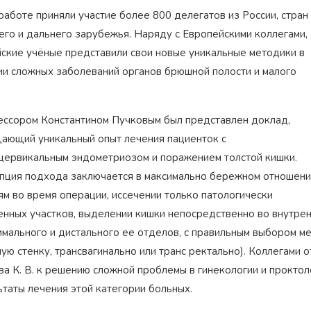
работе приняли участие более 800 делегатов из России, стран
его и дальнего зарубежья. Наряду с Европейскими коллегами,
йские учёные представили свои новые уникальные методики в
ии сложных заболеваний органов брюшной полости и малого
ссором Константином Пучковым был представлен доклад,
ающий уникальный опыт лечения пациенток с
цервикальным эндометриозом и поражением толстой кишки.
пция подхода заключается в максимально бережном отношени
ям во время операции, иссечении только патологически
Награжден почетным
Орден
«Честь и Слава Великой
знаком
«Золотой лапарос
России»
за заслуги перед
енных участков, выделении кишки непосредственно во внутрен
лучший лапароскопически
Отечеством
России
имального и дистального ее отделов, с правильным выбором ме
ую стенку, трансвагинально или транс ректально). Коллегами
ва К. В. к решению сложной проблемы в гинекологии и прокто
ьтаты лечения этой категории больных.