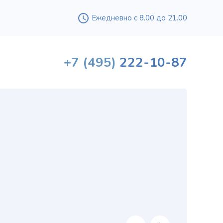
Ежедневно с 8.00 до 21.00
+7
(495)
222-10-87
Вышл
проф
«
хи
в