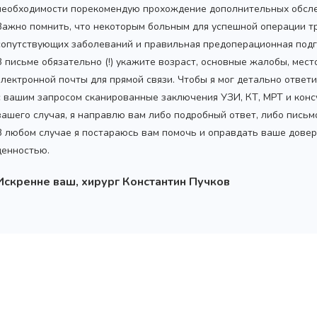
необходимости порекомендую прохождение дополнительных обсле
Важно помнить, что некоторым больным для успешной операции т
сопутствующих заболеваний и правильная предоперационная подг
В письме обязательно (!) укажите возраст, основные жалобы, мес
электронной почты для прямой связи. Чтобы я мог детально ответ
с вашим запросом сканированные заключения УЗИ, КТ, МРТ и конс
вашего случая, я направлю вам либо подробный ответ, либо пись
В любом случае я постараюсь вам помочь и оправдать ваше довер
ценностью.
Искренне ваш, хирург Константин Пучков