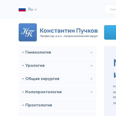
Ru
Гинекология
Урология
Общая хирургия
м
К
Колопроктология
д
М
у
Проктология