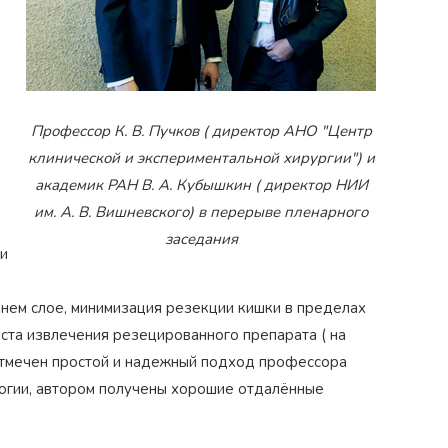
Профессор К. В. Пучков ( директор АНО "Центр
клинической и экспериментальной хирургии") и
академик РАН В. А. Кубышкин ( директор НИИ
им. А. В. Вишневского) в перерыве пленарного
заседания
и
Награжден почетным знаком
Н
коп»
как
"Золотая звезда"
за большой вклад
з
нем слое, минимизация резекции кишки в пределах
й хирург
в развитие оперативной
д
гинекологии и эндоскопии
ста извлечения резецированного препарата ( на
 отмечен простой и надежный подход профессора
логии, автором получены хорошие отдалённые