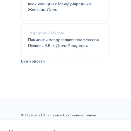
всех женщин с Международным
Женским Днем
19 февраля 2026 года
Пациенты поздравляют профессора
Пучкова К.В. с Днем Рождения
Все новости
© 1997–2021 Константин Викторович Пучков
ООО «Новые технологии Плюс»
Лицензия: Л017-01137-77/00148410 от 09.04.2020 г.,
выдана Департаментом здравоохранения г.Москвы