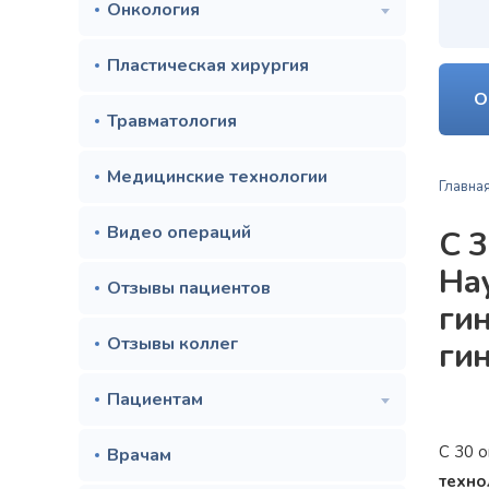
Онкология
Пластическая хирургия
О
Травматология
Медицинские технологии
Главна
Видео операций
С 
На
Отзывы пациентов
ги
Отзывы коллег
ги
Пациентам
С 30 о
Врачам
техно