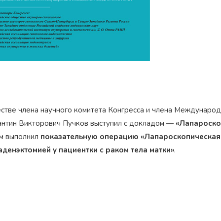
естве члена научного комитета Конгресса и члена Междунаро
антин Викторович Пучков выступил с докладом —
«Лапароско
ем выполнил
показательную операцию «Лапароскопическая 
денэктомией у пациентки с раком тела матки»
.