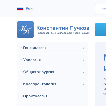
Ru
Гинекология
Урология
Общая хирургия
м
К
Колопроктология
д
М
у
Проктология