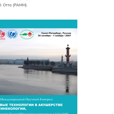
О. Отто
(РАМН).
Награжден почетным
Орден
«Честь и Слава Великой
знаком
«Золотой лапарос
России»
за заслуги перед
лучший лапароскопически
Отечеством
России