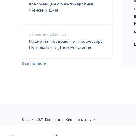
всех женщин с Международным
Женским Днем
19 февраля 2026 года
Пациенты поздравляют профессора
Пучкова К.В. с Днем Рождения
Все новости
© 1997–2021 Константин Викторович Пучков
ООО «Новые технологии Плюс»
Лицензия: Л017-01137-77/00148410 от 09.04.2020 г.,
выдана Департаментом здравоохранения г.Москвы