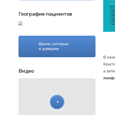
География пациентов
Врачи, которым
я доверяю
В кач
Конст
Видео
а зат
лимфа