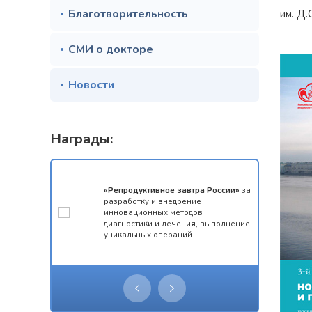
Благотворительность
им.
Д.
СМИ о докторе
Новости
Награды:
мотой за 1
«Репродуктивное завтра России»
за
конкурса
разработку и внедрение
 олимпиады
инновационных методов
ческий
диагностики и лечения, выполнение
уникальных операций.