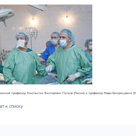
ионной профессор Константин Викторович Пучков (Россия) и профессор Реваз Бочоришвили
(К
т к списку