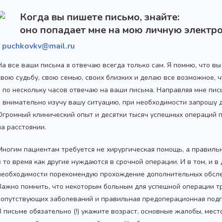
Когда вы пишете письмо, знайте:
оно попадает мне на мою личную электро
puchkovkv@mail.ru
На все ваши письма я отвечаю всегда только сам. Я помню, что в
свою судьбу, свою семью, своих близких и делаю все возможное,
я по нескольку часов отвечаю на ваши письма. Направляя мне пис
я внимательно изучу вашу ситуацию, при необходимости запрошу
Огромный клинический опыт и десятки тысяч успешных операций 
на расстоянии.
Многим пациентам требуется не хирургическая помощь, а правиль
в то время как другие нуждаются в срочной операции. И в том, и в
необходимости порекомендую прохождение дополнительных обсле
Важно помнить, что некоторым больным для успешной операции т
сопутствующих заболеваний и правильная предоперационная подг
В письме обязательно (!) укажите возраст, основные жалобы, мес