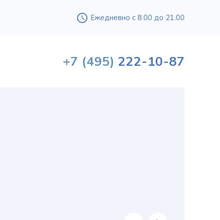
Ежедневно с 8.00 до 21.00
+7
(495)
222-10-87
Вышл
проф
«
хи
в