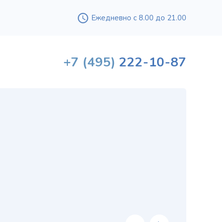
Ежедневно с 8.00 до 21.00
+7
(495)
222-10-87
Вышл
проф
«
хи
в