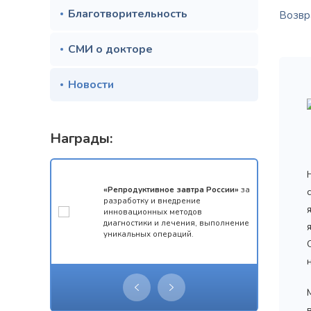
Благотворительность
Возвра
СМИ о докторе
Новости
Награды:
мотой за 1
«Репродуктивное завтра России»
за
конкурса
разработку и внедрение
 олимпиады
инновационных методов
ческий
диагностики и лечения, выполнение
уникальных операций.