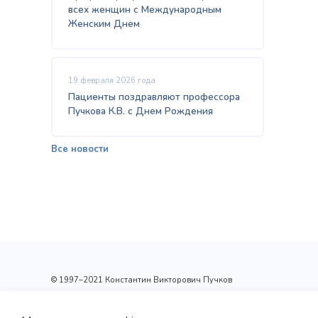
всех женщин с Международным
Женским Днем
19 февраля 2026 года
Пациенты поздравляют профессора
Пучкова К.В. с Днем Рождения
Все новости
© 1997–2021 Константин Викторович Пучков
ООО «Новые технологии Плюс»
Лицензия: Л017-01137-77/00148410 от 09.04.2020 г.,
выдана Департаментом здравоохранения г.Москвы