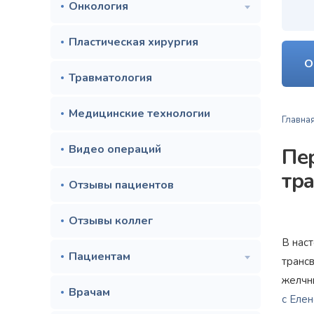
Онкология
Пластическая хирургия
О
Травматология
Медицинские технологии
Главна
Видео операций
Пе
тр
Отзывы пациентов
Отзывы коллег
В нас
Пациентам
транс
желчн
Врачам
с Еле