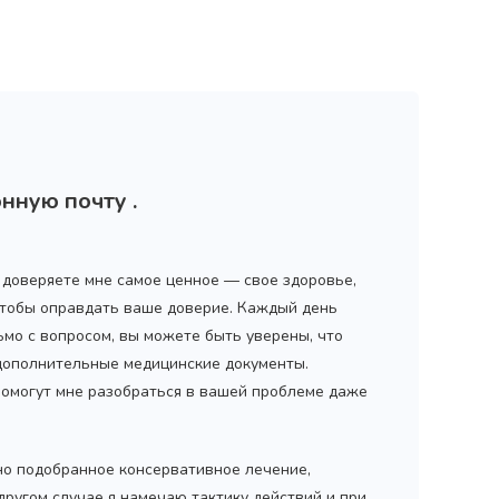
нную почту .
ы доверяете мне самое ценное — свое здоровье,
 чтобы оправдать ваше доверие. Каждый день
Награжден почетным знаком
Н
коп»
как
"Золотая звезда"
за большой вклад
ьмо с вопросом, вы можете быть уверены, что
з
й хирург
в развитие оперативной
д
 дополнительные медицинские документы.
гинекологии и эндоскопии
помогут мне разобраться в вашей проблеме даже
но подобранное консервативное лечение,
 другом случае я намечаю тактику действий и при