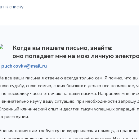
т к списку
Когда вы пишете письмо, знайте:
оно попадает мне на мою личную электро
puchkovkv@mail.ru
На все ваши письма я отвечаю всегда только сам. Я помню, что в
свою судьбу, свою семью, своих близких и делаю все возможное,
Награжден почетным
Орден
«Честь и Слава Великой
знаком
«Золотой лапарос
я по нескольку часов отвечаю на ваши письма. Направляя мне пис
России»
за заслуги перед
лучший лапароскопически
Отечеством
я внимательно изучу вашу ситуацию, при необходимости запрошу
России
Огромный клинический опыт и десятки тысяч успешных операций 
на расстоянии.
Многим пациентам требуется не хирургическая помощь, а правиль
в то время как другие нуждаются в срочной операции. И в том, и в