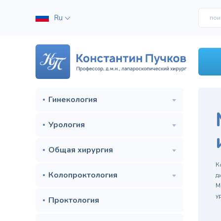
Ru
Гинекология
Урология
Общая хирургия
м
К
Колопроктология
д
М
у
Проктология