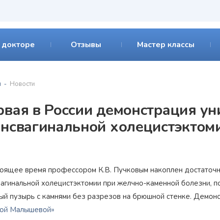
 докторе
Отзывы
Мастер классы
я
Новости
рвая в России демонстрация ун
ансвагинальной холецистэктоми
тоящее время профессором
К.В. Пучковым
накоплен достаточн
вагинальной холецистэктомии при
желчно-каменной
болезни, п
ый пузырь с камнями без разрезов на брюшной стенке. Демон
ной Малышевой»