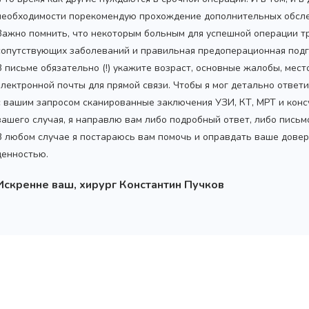
необходимости порекомендую прохождение дополнительных обсле
Важно помнить, что некоторым больным для успешной операции т
сопутствующих заболеваний и правильная предоперационная подг
В письме обязательно (!) укажите возраст, основные жалобы, мес
электронной почты для прямой связи. Чтобы я мог детально ответ
с вашим запросом сканированные заключения УЗИ, КТ, МРТ и конс
вашего случая, я направлю вам либо подробный ответ, либо пись
В любом случае я постараюсь вам помочь и оправдать ваше довер
ценностью.
Искренне ваш, хирург Константин Пучков