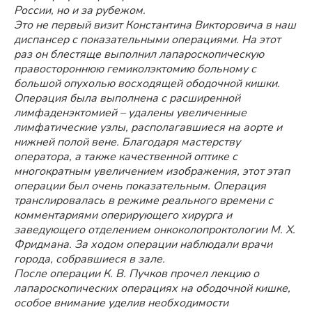
России, но и за рубежом.
Это не первый визит Константина Викторовича в наш
диспансер с показательными операциями. На этот
раз он блестяще выполнил лапароскопическую
правостороннюю гемиколэктомию больному с
большой опухолью восходящей ободочной кишки.
Операция была выполнена с расширенной
лимфаденэктомией – удалены увеличенные
лимфатические узлы, располагавшиеся на аорте и
нижней полой вене. Благодаря мастерству
оператора, а также качественной оптике с
многократным увеличением изображения, этот этап
операции был очень показательным. Операция
транслировалась в режиме реального времени с
комментариями оперирующего хирурга и
заведующего отделением онкоколопроктологии М. Х.
Фридмана. За ходом операции наблюдали врачи
города, собравшиеся в зале.
После операции К. В. Пучков прочел лекцию о
лапароскопических операциях на ободочной кишке,
особое внимание уделив необходимости