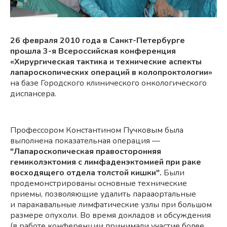
26 февраля 2010 года в
Санкт-Петербурге
прошла
3-я
Всероссийская конференция
«Хирургическая тактика и технические аспекты
лапароскопических операций в колопроктологии»
на базе Городского клинического онкологического
диспансера.
Профессором Константином Пучковым была
выполнена показательная операция —
"Лапароскопическая правосторонняя
гемиколэктомия с лимфаденэктомией при раке
восходящего отдела толстой кишки".
Были
продемонстрированы основные технические
приемы, позволяющие удалить парааортальные
и паракавальные лимфатические узлы при большом
размере опухоли. Во время докладов и обсуждения
(в работе конференции принимали участие более