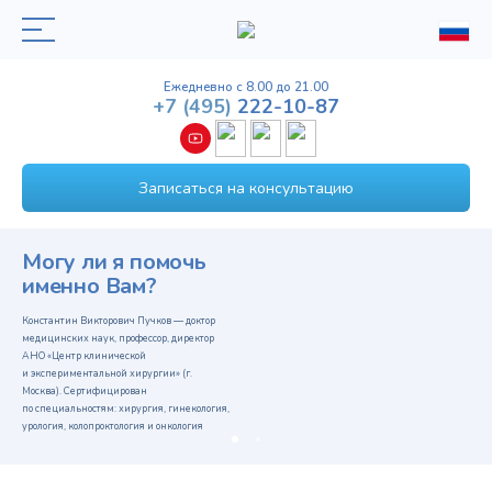
Ежедневно с 8.00 до 21.00
+7
(495)
222-10-87
Записаться на консультацию
Могу ли я помочь
именно Вам?
Константин Викторович Пучков — доктор
медицинских наук, профессор, директор
АНО «Центр клинической
и экспериментальной хирургии» (г.
Москва). Сертифицирован
по специальностям: хирургия, гинекология,
урология, колопроктология и онкология