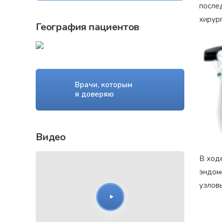
послед
хирур
География пациентов
Врачи, которым
я доверяю
Видео
В ход
эндом
узлов