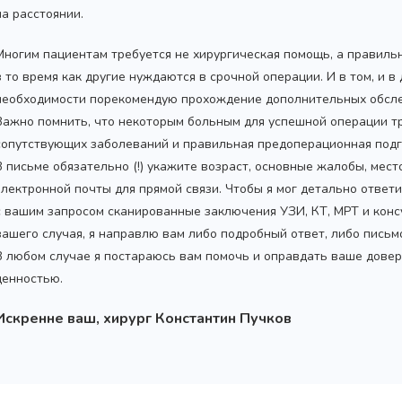
на расстоянии.
Многим пациентам требуется не хирургическая помощь, а правиль
в то время как другие нуждаются в срочной операции. И в том, и в
необходимости порекомендую прохождение дополнительных обсле
Важно помнить, что некоторым больным для успешной операции т
сопутствующих заболеваний и правильная предоперационная подг
В письме обязательно (!) укажите возраст, основные жалобы, мес
электронной почты для прямой связи. Чтобы я мог детально ответ
с вашим запросом сканированные заключения УЗИ, КТ, МРТ и конс
вашего случая, я направлю вам либо подробный ответ, либо пись
В любом случае я постараюсь вам помочь и оправдать ваше довер
ценностью.
Искренне ваш, хирург Константин Пучков