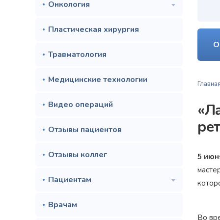
Онкология
Пластическая хирургия
О
Травматология
Медицинские технологии
Главна
Видео операций
«Л
ре
Отзывы пациентов
Отзывы коллег
5 июн
масте
Пациентам
которо
Врачам
Во вр