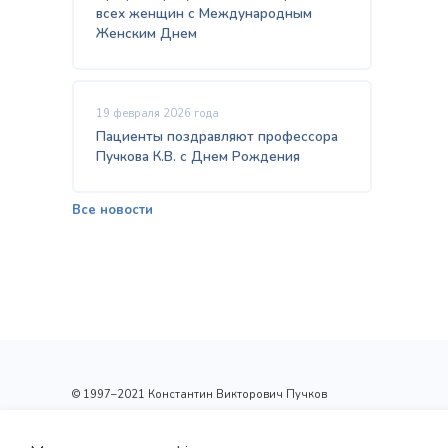
всех женщин с Международным
Женским Днем
19 февраля 2026 года
Пациенты поздравляют профессора
Пучкова К.В. с Днем Рождения
Все новости
© 1997–2021 Константин Викторович Пучков
ООО «Новые технологии Плюс»
Лицензия: Л017-01137-77/00148410 от 09.04.2020 г.,
выдана Департаментом здравоохранения г.Москвы