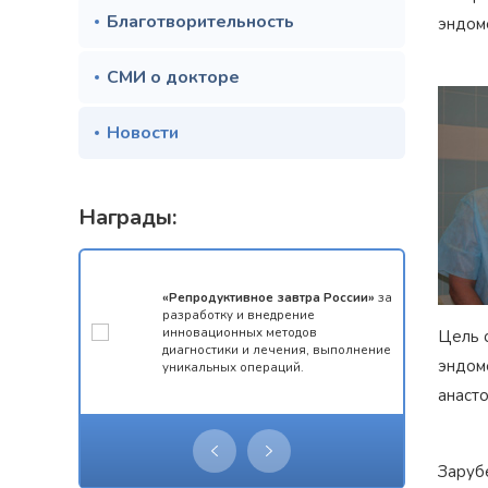
Благотворительность
эндом
СМИ о докторе
Новости
Награды:
мотой за 1
«Репродуктивное завтра России»
за
конкурса
разработку и внедрение
 олимпиады
инновационных методов
Цель 
ческий
диагностики и лечения, выполнение
эндом
уникальных операций.
анасто
Заруб