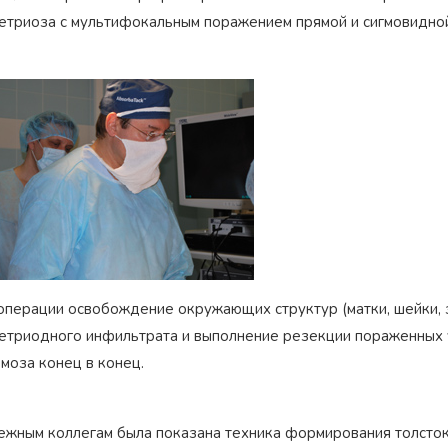
етриоза с мультифокальным поражением прямой и сигмовидной
Награжден почетным
Орден
«Честь и Слава Великой
знаком
«Золотой лапарос
России»
за заслуги перед
операции освобождение окружающих структур (матки, шейки, з
лучший лапароскопически
Отечеством
России
етриодного инфильтрата и выполнение резекции пораженных 
моза конец в конец.
ежным коллегам была показана техника формирования толсто