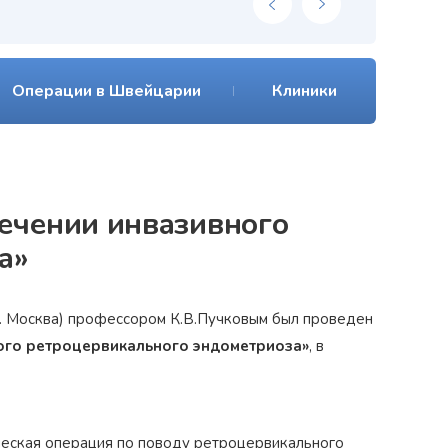
Операции в Швейцарии
Клиники
лечении инвазивного
а»
г. Москва) профессором К.В.Пучковым был проведен
ого ретроцервикального эндометриоза»
, в
ческая операция по поводу ретроцервикального