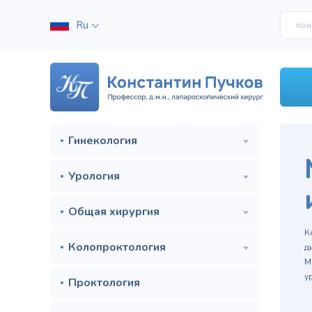
Ru
Гинекология
Урология
Общая хирургия
м
К
Колопроктология
д
М
у
Проктология