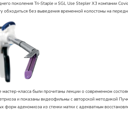
него поколения Tri-Staple и SGL Use Stepler X3 компании Cov
гу обходиться без выведения временной колостомы на перед
е мастер-класса были прочитаны лекции о современном состоя
етриоза и показаны видеофильмы с авторской методикой Пучк
ых форм аденомиоза из стенки матки с адекватным восстановл