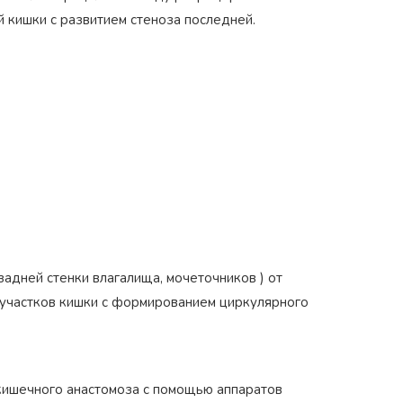
 кишки с развитием стеноза последней.
Награжден почетным знаком
Н
коп»
как
"Золотая звезда"
за большой вклад
з
адней стенки влагалища, мочеточников ) от
й хирург
в развитие оперативной
д
гинекологии и эндоскопии
участков кишки с формированием циркулярного
кишечного анастомоза с помощью аппаратов