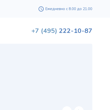
Ежедневно с 8.00 до 21.00
+7
(495)
222-10-87
Вышл
проф
«
хи
в