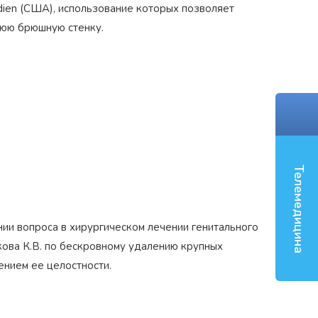
idien (США), использование которых позволяет
нюю брюшную стенку.
‹
Телемедицина
нии вопроса в хирургическом лечении генитального
ова К.В. по бескровному удалению крупных
ением ее целостности.