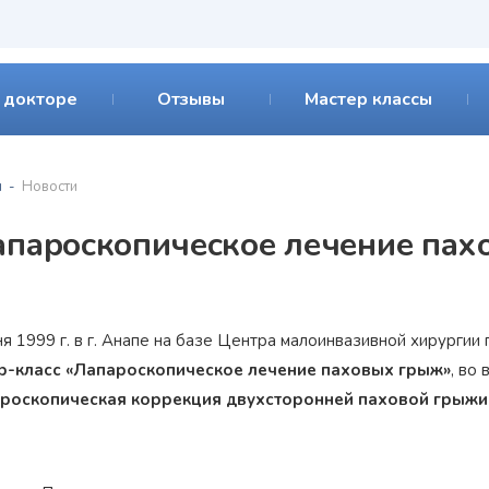
 докторе
Отзывы
Мастер классы
я
Новости
апароскопическое лечение пах
ня 1999 г. в г. Анапе на базе Центра малоинвазивной хирурги
р-класс «Лапароскопическое лечение паховых грыж»
, во
роскопическая коррекция двухсторонней паховой грыжи 