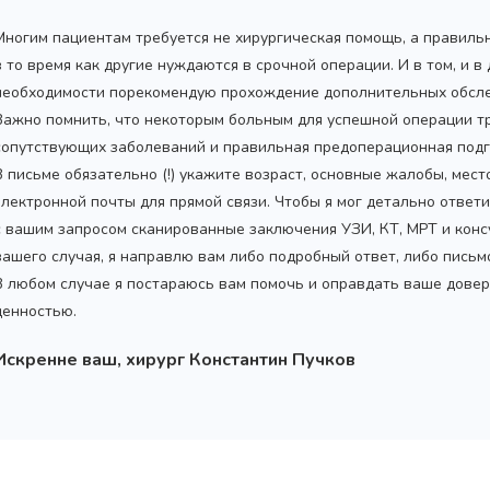
Многим пациентам требуется не хирургическая помощь, а правиль
в то время как другие нуждаются в срочной операции. И в том, и в
необходимости порекомендую прохождение дополнительных обсле
Важно помнить, что некоторым больным для успешной операции т
сопутствующих заболеваний и правильная предоперационная подг
В письме обязательно (!) укажите возраст, основные жалобы, мес
электронной почты для прямой связи. Чтобы я мог детально ответ
с вашим запросом сканированные заключения УЗИ, КТ, МРТ и конс
вашего случая, я направлю вам либо подробный ответ, либо пись
В любом случае я постараюсь вам помочь и оправдать ваше довер
ценностью.
Искренне ваш, хирург Константин Пучков