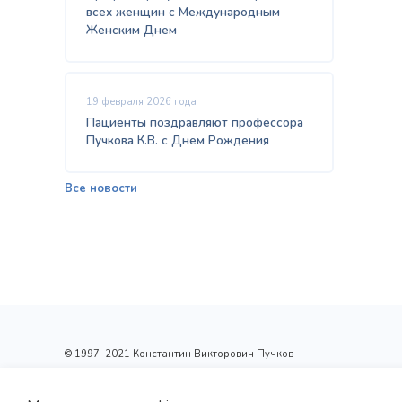
всех женщин с Международным
Женским Днем
19 февраля 2026 года
Пациенты поздравляют профессора
Пучкова К.В. с Днем Рождения
Все новости
© 1997–2021 Константин Викторович Пучков
ООО «Новые технологии Плюс»
Лицензия: Л017-01137-77/00148410 от 09.04.2020 г.,
выдана Департаментом здравоохранения г.Москвы