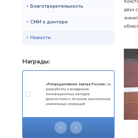
Конст
Благотворительность
двух с
значи
СМИ о докторе
област
Новости
Награды:
мотой за 1
«Репродуктивное завтра России»
за
конкурса
разработку и внедрение
 олимпиады
инновационных методов
ческий
диагностики и лечения, выполнение
уникальных операций.