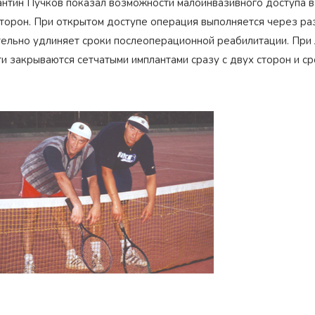
антин Пучков показал возможности малоинвазивного доступа в
торон. При открытом доступе операция выполняется через разр
тельно удлиняет сроки послеоперационной реабилитации. При
и закрываются сетчатыми имплантами сразу с двух сторон и с
Награжден почетным
Орден
«Честь и Слава Великой
знаком
«Золотой лапарос
России»
за заслуги перед
лучший лапароскопически
Отечеством
России