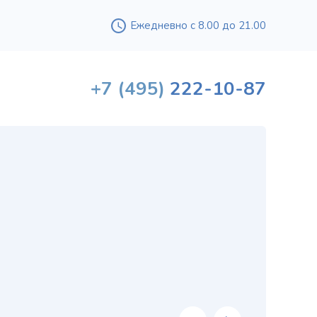
Ежедневно с 8.00 до 21.00
+7
(495)
222-10-87
Вышл
проф
«
хи
в