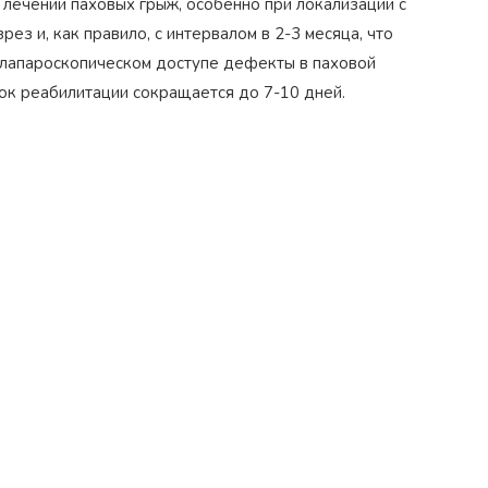
 лечении паховых грыж, особенно при локализации с
ез и, как правило, с интервалом в 2-3 месяца, что
 лапароскопическом доступе дефекты в паховой
рок реабилитации сокращается до 7-10 дней.
Награжден почетным знаком
Н
коп»
как
"Золотая звезда"
за большой вклад
з
й хирург
в развитие оперативной
д
гинекологии и эндоскопии