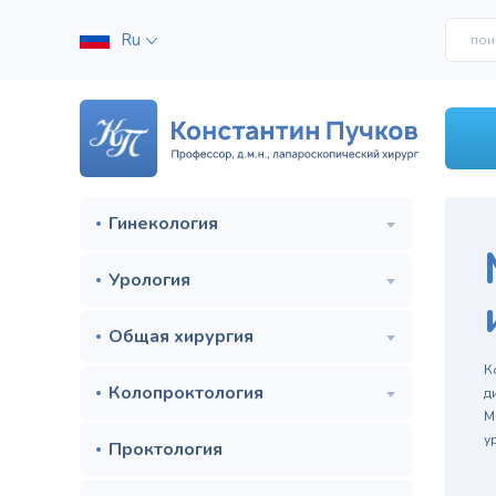
Ru
Гинекология
Урология
Общая хирургия
м
К
Колопроктология
д
М
у
Проктология