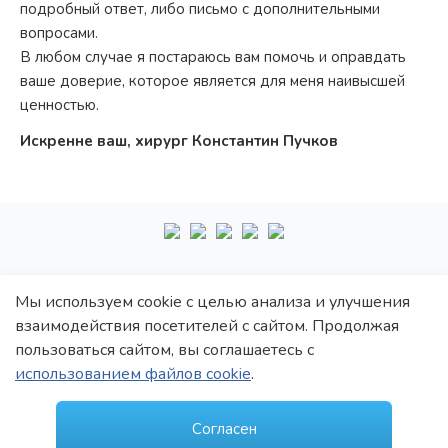
подробный ответ, либо письмо с дополнительными
вопросами.
В любом случае я постараюсь вам помочь и оправдать
ваше доверие, которое является для меня наивысшей
ценностью.
Искренне ваш, хирург Константин Пучков
+7
495
222-10-87
Мы используем cookie с целью анализа и улучшения
взаимодействия посетителей с сайтом. Продолжая
Политика обработки персональных данных
пользоваться сайтом, вы соглашаетесь с
Политика конфиденциальности
использованием файлов cookie
.
Пользовательское соглашение
© 1997–2021 Константин Викторович Пучков
Согласен
ООО «Новые технологии Плюс»
Лицензия: Л017-01137-77/00148410 от 09.04.2020 г., выдана Департаментом