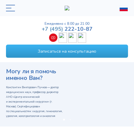
Ежедневно с 8.00 до 21.00
+7
(495)
222-10-87
Записаться на консультацию
Могу ли я помочь
именно Вам?
Константин Викторович Пучков — доктор
медицинских наук, профессор, директор
АНО «Центр клинической
и экспериментальной хирургии» (г.
Москва). Сертифицирован
по специальностям: хирургия, гинекология,
урология, колопроктология и онкология