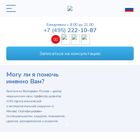
Ежедневно с 8.00 до 21.00
+7
(495)
222-10-87
Записаться на консультацию
Могу ли я помочь
именно Вам?
Константин Викторович Пучков — доктор
медицинских наук, профессор, директор
АНО «Центр клинической
и экспериментальной хирургии» (г.
Москва). Сертифицирован
по специальностям: хирургия, гинекология,
урология, колопроктология и онкология