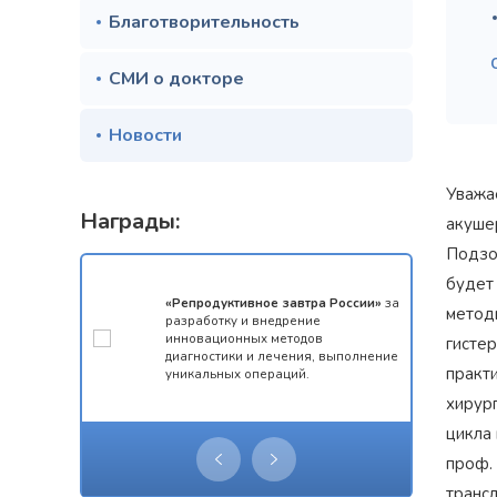
Благотворительность
СМИ о докторе
Новости
Уважа
Награды:
акуше
Подзо
будет
мотой за 1
«Репродуктивное завтра России»
за
метод
конкурса
разработку и внедрение
 олимпиады
инновационных методов
гистер
ческий
диагностики и лечения, выполнение
практи
уникальных операций.
хирур
цикла
проф. 
транс