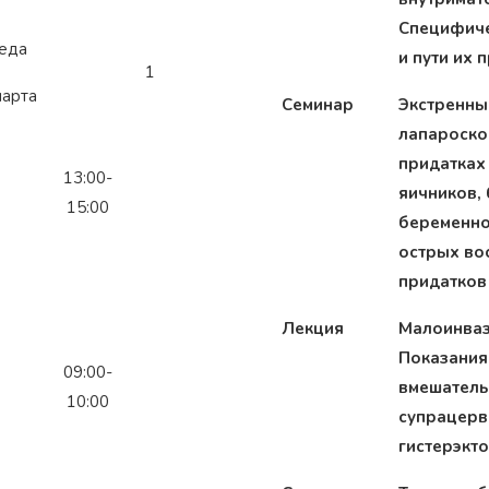
Специфиче
еда
и пути их
1
марта
Семинар
Экстренны
лапароско
придатках 
13:00-
яичников,
15:00
беременно
острых во
придатков
Лекция
Малоинваз
Показания
09:00-
вмешательс
10:00
супрацерв
гистерэкто