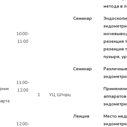
метода в 
Семинар
Эндоскопи
эндометри
10:00-
мочевывод
11:00
резекция т
резекция 
пузыря, ур
Семинар
Различные
эндометри
11.00-
рник
Применени
12.00
1
УЦ Шторц
аппаратов
марта
эндометри
Лекция
Место мед
12.00-
эндометри