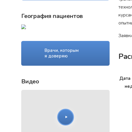
техно
География пациентов
курса
опытн
Заявк
Врачи, которым
Рас
я доверяю
Дата 
Видео
не