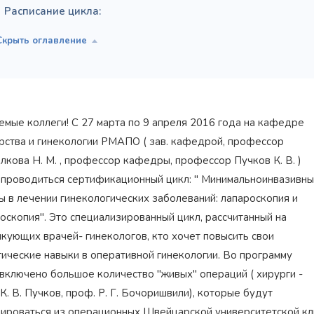
Расписание цикла:
емые коллеги! С 27 марта по 9 апреля 2016 года на кафедре
рства и гинекологии РМАПО ( зав. кафедрой, профессор
лкова Н. М. , профессор кафедры, профессор Пучков К. В. )
 проводиться сертификационный цикл: " Минимальноинвазивн
ы в лечении гинекологических заболеваний: лапароскопия и
Награжден почетным
Орден
«Честь и Слава Великой
знаком
«Золотой лапарос
России»
за заслуги перед
оскопия". Это специализированный цикл, рассчитанный на
лучший лапароскопически
Отечеством
России
кующих врачей- гинекологов, кто хочет повысить свои
гические навыки в оперативной гинекологии. Во программу
 включено большое количество "живых" операций ( хирурги -
К. В. Пучков, проф. Р. Г. Бочоришвили), которые будут
лироваться из операционных Швейцарской университетской кли