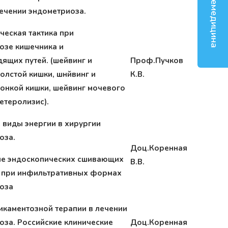
Телемедицина
лечении эндометриоза.
ческая тактика при
озе кишечника и
ящих путей. (шейвинг и
Проф.Пучков
олстой кишки, шнйвинг и
К.В.
тонкой кишки, шейвинг мочевого
етеролизис).
 виды энергии в хирургии
оза.
Доц.Коренная
е эндоскопических сшивающих
В.В.
 при инфильтративных формах
оза
икаментозной терапии в лечении
оза. Российские клинические
Доц.Коренная