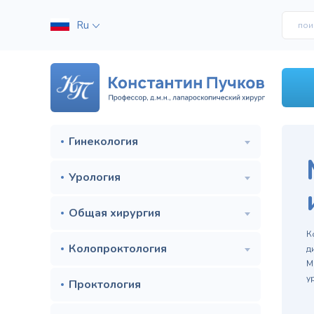
Ru
Гинекология
Урология
Общая хирургия
м
К
Колопроктология
д
М
у
Проктология