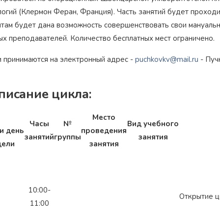
логий (Клермон Феран, Франция). Часть занятий будет проход
нтам будет дана возможность совершенствовать свои мануаль
ых преподавателей. Количество бесплатных мест ограничено.
и принимаются на электронный адрес -
puchkovkv@mail.ru
- Пуч
писание цикла:
Место
Часы
№
Вид учебного
и день
проведения
занятий
группы
занятия
дели
занятия
10:00-
Открытие ц
11:00