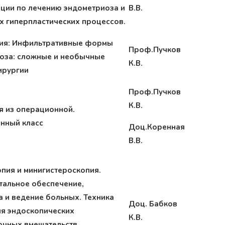
ции по лечению эндометриоза и
В.В.
х гиперпластических процессов.
ия: Инфильтративные формы
Проф.Пучков
оза: сложные и необычные
К.В.
ирургии
Проф.Пучков
К.В.
я из операционной.
нный класс
Доц.Коренная
В.В.
опия и минигистероскопия.
тальное обеспечение,
а и ведение больных. Техника
Доц. Бабков
я эндоскопических
К.В.
очных вмешательств.