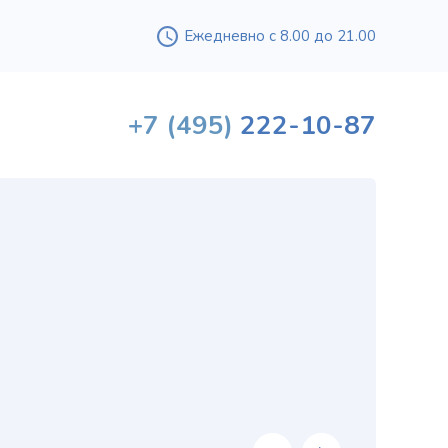
Ежедневно с 8.00 до 21.00
+7
(495)
222-10-87
Вышл
проф
«
хи
в