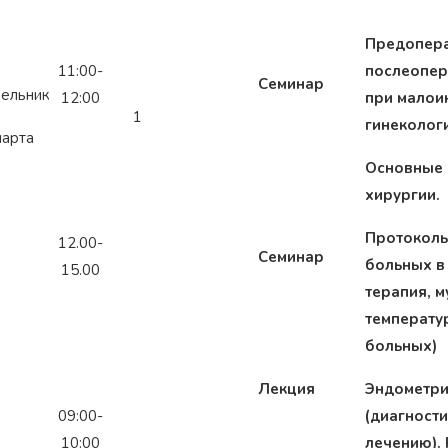
Предопера
11:00-
послеопер
Семинар
ельник
12:00
при малои
1
гинеколог
марта
Основные
хирургии.
Протоколы
12.00-
Семинар
больных в
15.00
терапия, 
температу
больных)
Лекция
Эндометри
09:00-
(диагности
10:00
лечению).