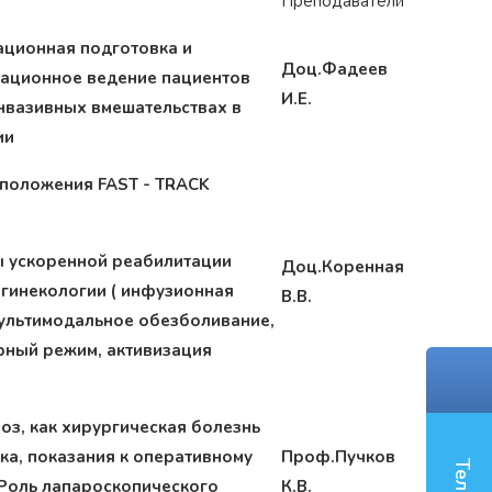
Преподаватели
ционная подготовка и
Доц.Фадеев
ационное ведение пациентов
И.Е.
нвазивных вмешательствах в
ии
 положения
FAST
-
TRACK
 ускоренной реабилитации
Доц.Коренная
 гинекологии ( инфузионная
В.В.
мультимодальное обезболивание,
рный режим, активизация
оз, как хирургическая болезнь
ка, показания к оперативному
Проф.Пучков
 Роль лапароскопического
К.В.