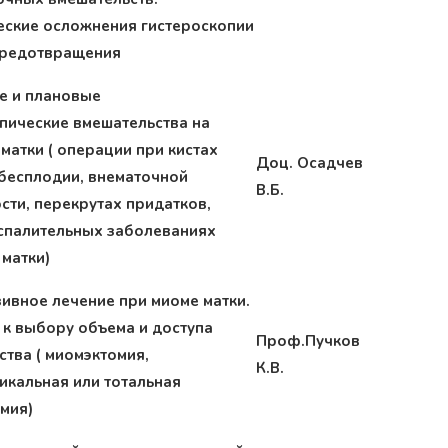
ские осложнения гистероскопии
 предотвращения
е и плановые
пические вмешательства на
матки ( операции при кистах
Доц. Осадчев
 бесплодии, внематочной
В.Б.
сти, перекрутах придатков,
спалительных заболеваниях
 матки)
ивное лечение при миоме матки.
 к выбору объема и доступа
Проф.Пучков
тва ( миомэктомия,
К.В.
икальная или тотальная
мия)