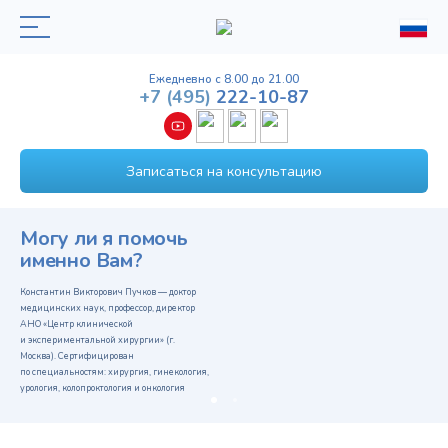
Ежедневно с 8.00 до 21.00
+7
(495)
222-10-87
Записаться на консультацию
Могу ли я помочь
именно Вам?
Константин Викторович Пучков — доктор
медицинских наук, профессор, директор
АНО «Центр клинической
и экспериментальной хирургии» (г.
Москва). Сертифицирован
по специальностям: хирургия, гинекология,
урология, колопроктология и онкология