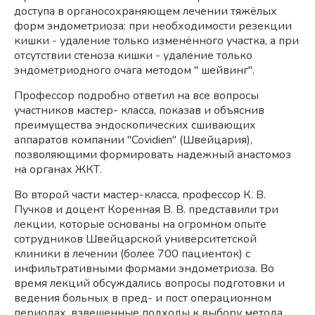
доступа в органосохраняющем лечении тяжёлых
форм эндометриоза: при необходимости резекции
кишки - удаление только изменённого участка, а при
отсутствии стеноза кишки - удаление только
эндометриодного очага методом " шейвинг".
Профессор подробно ответил на все вопросы
участников мастер- класса, показав и объяснив
преимущества эндоскопических сшивающих
аппаратов компании "Covidien" (Швейцария),
позволяющими формировать надежный анастомоз
на органах ЖКТ.
Во второй части мастер-класса, профессор К. В.
Пучков и доцент Коренная В. В. представили три
лекции, которые основаны на огромном опыте
сотрудников Швейцарской университетской
клиники в лечении (более 700 пациенток) с
инфильтративными формами эндометриоза. Во
время лекций обсуждались вопросы подготовки и
ведения больных в пред- и пост операционном
периодах, взвешенные подходы к выбору метода