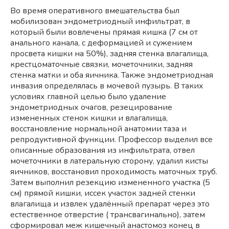
Во время оперативного вмешательства был
мобилизован эндометриодный инфильтрат, в
который были вовлечены прямая кишка (7 см от
анального канала, с деформацией и сужением
просвета кишки на 50%), задняя стенка влагалища,
крестцоматочные связки, мочеточники, задняя
стенка матки и оба яичника. Также эндометриодная
инвазия определялась в мочевой пузырь. В таких
условиях главной целью было удаление
эндометриодных очагов, резецирование
измененных стенок кишки и влагалища,
восстановление нормальной анатомии таза и
репродуктивной функции. Профессор выделил все
описанные образования из инфильтрата, отвел
мочеточники в латеральную сторону, удалил кисты
яичников, восстановил проходимость маточных труб.
Затем выполнил резекцию измененного участка (5
см) прямой кишки, иссек участок задней стенки
влагалища и извлек удалённый препарат через это
естественное отверстие ( трансвагинально), затем
сформировал меж кишечный анастомоз конец в