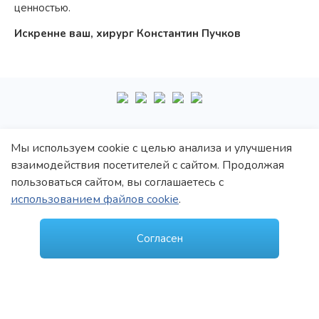
ценностью.
Искренне ваш, хирург Константин Пучков
+7
495
222-10-87
Мы используем cookie с целью анализа и улучшения
взаимодействия посетителей с сайтом. Продолжая
Политика обработки персональных данных
пользоваться сайтом, вы соглашаетесь с
Политика конфиденциальности
использованием файлов cookie
.
Пользовательское соглашение
© 1997–2021 Константин Викторович Пучков
Согласен
ООО «Новые технологии Плюс»
Лицензия: Л017-01137-77/00148410 от 09.04.2020 г., выдана Департаментом
здравоохранения г.Москвы
Лицензия: Л041-01137-77/00344907 от 19.10.2020 г., выдана Департаментом
здравоохранения г.Москвы
Создание и продвижение сайта -
MedROI