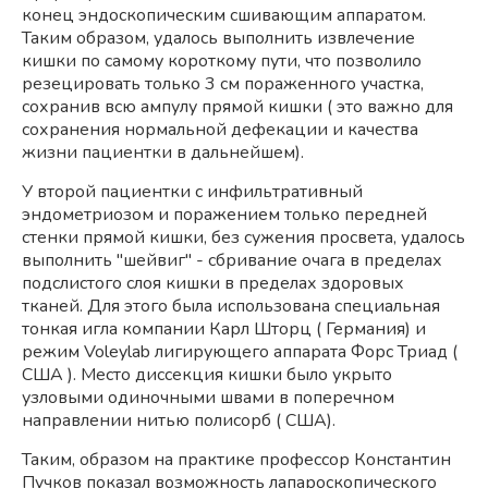
конец эндоскопическим сшивающим аппаратом.
Таким образом, удалось выполнить извлечение
кишки по самому короткому пути, что позволило
резецировать только 3 см пораженного участка,
сохранив всю ампулу прямой кишки ( это важно для
сохранения нормальной дефекации и качества
жизни пациентки в дальнейшем).
У второй пациентки с инфильтративный
эндометриозом и поражением только передней
стенки прямой кишки, без сужения просвета, удалось
выполнить "шейвиг" - сбривание очага в пределах
подслистого слоя кишки в пределах здоровых
тканей. Для этого была использована специальная
тонкая игла компании Карл Шторц ( Германия) и
режим Voleylab лигирующего аппарата Форс Триад (
США ). Место диссекция кишки было укрыто
узловыми одиночными швами в поперечном
направлении нитью полисорб ( США).
Таким, образом на практике профессор Константин
Пучков показал возможность лапароскопического