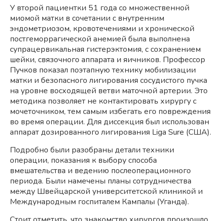
У второй пациентки 51 года со множественной
миомой матки в сочетании с внутренним
эндометриозом, кровотечениями и хронической
постгеморрагической анемией была выполнена
супрацервикальная гистерэктомия, с сохранением
шейки, связочного аппарата и яичников. Профессор
Пучков показал поэтапную технику мобилизации
матки и безопасного лигирования сосудистого пучка
на уровне восходящей ветви маточной артерии. Это
методика позволяет не контактировать хирургу с
мочеточником, тем самым избегать его повреждения
во время операции. Для диссекция был использован
аппарат дозированного лигирования Liga Sure (США).
Подробно были разобраны детали техники
операции, показания к выбору способа
вмешательства и ведению послеоперационного
периода. Были намечены планы сотрудничества
между Швейцарской университетской клиникой и
Международным госпиталем Кампалы (Уганда).
Стоит отметить, что знакомство хирургов произошло