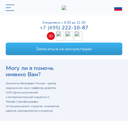
Ежедневно с 8.00 до 21.00
+7
(495)
222-10-87
Записаться на консультацию
Могу ли я помочь
именно Вам?
Константин Викторович Пучков — доктор
медицинских наук, профессор, директор
АНО «Центр клинической
и экспериментальной хирургии» (г.
Москва). Сертифицирован
по специальностям: хирургия, гинекология,
урология, колопроктология и онкология