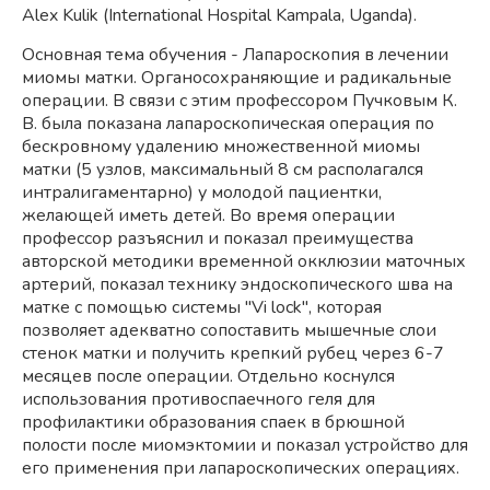
Alex Kulik (International Hospital Kampala, Uganda).
Основная тема обучения - Лапароскопия в лечении
миомы матки. Органосохраняющие и радикальные
операции. В связи с этим профессором Пучковым К.
В. была показана лапароскопическая операция по
бескровному удалению множественной миомы
матки (5 узлов, максимальный 8 см располагался
интралигаментарно) у молодой пациентки,
желающей иметь детей. Во время операции
профессор разъяснил и показал преимущества
авторской методики временной окклюзии маточных
артерий, показал технику эндоскопического шва на
матке с помощью системы "Vi lock", которая
позволяет адекватно сопоставить мышечные слои
стенок матки и получить крепкий рубец через 6-7
месяцев после операции. Отдельно коснулся
использования противоспаечного геля для
профилактики образования спаек в брюшной
полости после миомэктомии и показал устройство для
его применения при лапароскопических операциях.