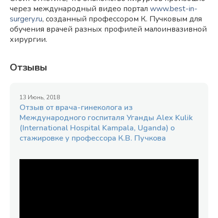
через международный видео портал
www.best-in-
surgery.ru
, созданный профессором К. Пучковым для
обучения врачей разных профилей малоинвазивной
хирургии.
Отзывы
13 Июнь, 2018
Отзыв от врача-гинеколога из
Международного госпиталя Уганды Alex Kulik
(International Hospital Kampala, Uganda) о
стажировке у профессора К.В. Пучкова