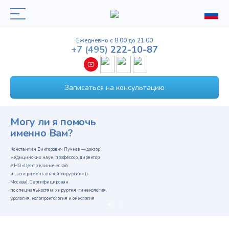
Ежедневно с 8.00 до 21.00
+7
(495)
222-10-87
Записаться на консультацию
Могу ли я помочь
именно Вам?
Константин Викторович Пучков — доктор
медицинских наук, профессор, директор
АНО «Центр клинической
и экспериментальной хирургии» (г.
Москва). Сертифицирован
по специальностям: хирургия, гинекология,
урология, колопроктология и онкология