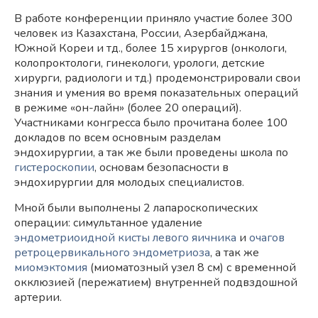
В работе конференции приняло участие более 300
человек из Казахстана, России, Азербайджана,
Южной Кореи и тд., более 15 хирургов (онкологи,
колопроктологи, гинекологи, урологи, детские
хирурги, радиологи и тд.) продемонстрировали свои
знания и умения во время показательных операций
в режиме «он-лайн» (более 20 операций).
Участниками конгресса было прочитана более 100
докладов по всем основным разделам
эндохирургии, а так же были проведены школа по
гистероскопии
, основам безопасности в
эндохирургии для молодых специалистов. ⠀
Мной были выполнены 2 лапароскопических
операции: симультанное удаление
эндометриоидной кисты левого яичника
и
очагов
ретроцервикального эндометриоза
, а так же
миомэктомия
(миоматозный узел 8 см) с временной
окклюзией (пережатием) внутренней подвздошной
артерии. ⠀