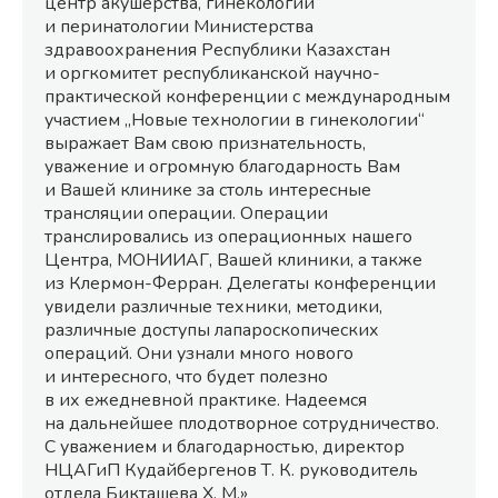
центр акушерства, гинекологии
и перинатологии Министерства
здравоохранения Республики Казахстан
и оргкомитет республиканской научно-
практической конференции с международным
участием „Новые технологии в гинекологии“
выражает Вам свою признательность,
уважение и огромную благодарность Вам
и Вашей клинике за столь интересные
трансляции операции. Операции
транслировались из операционных нашего
Центра, МОНИИАГ, Вашей клиники, а также
из Клермон-Ферран. Делегаты конференции
увидели различные техники, методики,
различные доступы лапароскопических
операций. Они узнали много нового
и интересного, что будет полезно
в их ежедневной практике. Надеемся
на дальнейшее плодотворное сотрудничество.
С уважением и благодарностью, директор
НЦАГиП Кудайбергенов Т. К. руководитель
отдела Бикташева Х. М.»