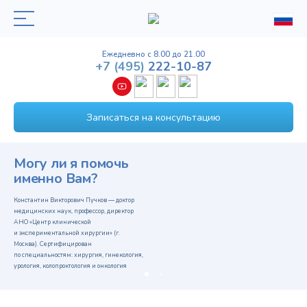
Ежедневно с 8.00 до 21.00
+7
(495)
222-10-87
Записаться на консультацию
Могу ли я помочь
именно Вам?
Константин Викторович Пучков — доктор
медицинских наук, профессор, директор
АНО «Центр клинической
и экспериментальной хирургии» (г.
Москва). Сертифицирован
по специальностям: хирургия, гинекология,
урология, колопроктология и онкология