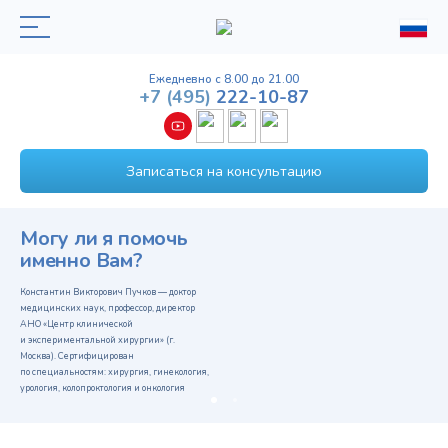
Ежедневно с 8.00 до 21.00
+7
(495)
222-10-87
Записаться на консультацию
Могу ли я помочь
именно Вам?
Константин Викторович Пучков — доктор
медицинских наук, профессор, директор
АНО «Центр клинической
и экспериментальной хирургии» (г.
Москва). Сертифицирован
по специальностям: хирургия, гинекология,
урология, колопроктология и онкология