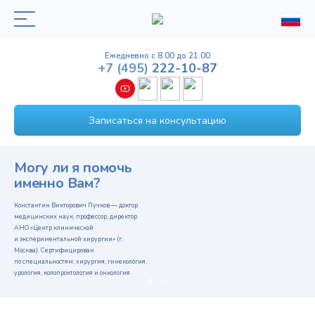
Ежедневно с 8.00 до 21.00
+7
(495)
222-10-87
Записаться на консультацию
Могу ли я помочь
именно Вам?
Константин Викторович Пучков — доктор
медицинских наук, профессор, директор
АНО «Центр клинической
и экспериментальной хирургии» (г.
Москва). Сертифицирован
по специальностям: хирургия, гинекология,
урология, колопроктология и онкология