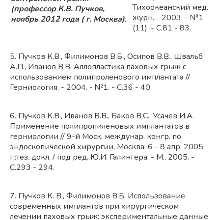
Тихоокеанский мед.
(профессор К.В. Пучков,
журн. - 2003. - №1
ноябрь 2012 года ( г. Москва).
(11). - С.81 - 83.
5. Пучков К.В., Филимонов В.Б., Осипов В.В., Швальб
А.П., Иванов В.В. Аллопластика паховых грыж с
использованием полипроленового имплантата //
Герниология. - 2004. - №1. - С.36 - 40.
6. Пучков К.В., Иванов В.В., Баков В.С., Усачев И.А.
Применение полипропиленовых имплантатов в
герниологии // 9-й Моск. междунар. конгр. по
эндоскопической хирургии, Москва, 6 - 8 апр. 2005
г.:тез. докл. / под ред. Ю.И. Галингера. - М., 2005. -
С.293 - 294.
7. Пучков К. В., Филимонов В.Б. Использование
современных имплантов при хирургическом
лечении паховых грыж: экспериментальные данные