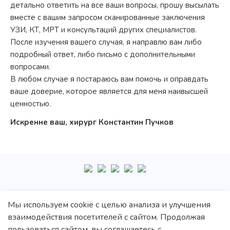
детально ответить на все ваши вопросы, прошу высылать
вместе с вашим запросом сканированные заключения
УЗИ, КТ, МРТ и консультаций других специалистов.
После изучения вашего случая, я направлю вам либо
подробный ответ, либо письмо с дополнительными
вопросами.
В любом случае я постараюсь вам помочь и оправдать
ваше доверие, которое является для меня наивысшей
ценностью.
Искренне ваш, хирург Константин Пучков
+7
495
222-10-87
Мы используем cookie с целью анализа и улучшения
взаимодействия посетителей с сайтом. Продолжая
Политика обработки персональных данных
пользоваться сайтом, вы соглашаетесь с
Политика конфиденциальности