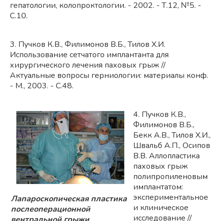
гепатологии, колопроктологии. - 2002. - Т.12, №5. -
С.10.
3. Пучков К.В., Филимонов В.Б., Тилов Х.И.
Использование сетчатого имплантанта для
хирургического лечения паховых грыж //
Актуальные вопросы герниологии: материалы конф.
- М., 2003. - С.48.
4. Пучков К.В.,
Филимонов В.Б.,
Бекк А.В., Тилов Х.И.,
Швальб А.П., Осипов
В.В. Аллопластика
паховых грыж
полипропиленовым
имплантатом:
экспериментальное
Лапароскопическая пластика
и клиническое
послеоперационной
исследование //
вентральной грыжи