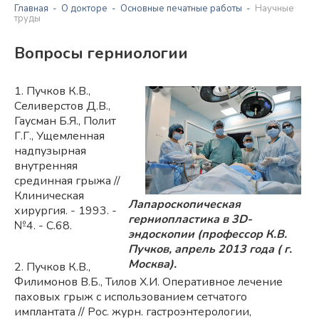
Главная
О докторе
Основные печатные работы
Научные
труды
Вопросы герниологии
1. Пучков К.В.,
Селиверстов Д.В.,
Гаусман Б.Я., Полит
Г.Г., Ущемленная
надпузырная
внутренняя
срединная грыжа //
Клиническая
Лапароскопическая
хирургия. - 1993. -
герниопластика в 3D-
№4. - С.68.
эндоскопии (профессор К.В.
Пучков, апрель 2013 года ( г.
Москва).
2. Пучков К.В.,
Филимонов В.Б., Тилов Х.И. Оперативное лечение
паховых грыж с использованием сетчатого
имплантата // Рос. журн. гастроэнтерологии,