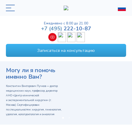
Ежедневно с 8.00 до 21.00
+7
(495)
222-10-87
Записаться на консультацию
Могу ли я помочь
именно Вам?
Константин Викторович Пучков — доктор
медицинских наук, профессор, директор
АНО «Центр клинической
и экспериментальной хирургии» (г.
Москва). Сертифицирован
по специальностям: хирургия, гинекология,
урология, колопроктология и онкология