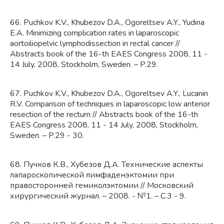
66. Puchkov K.V., Khubezov D.A., Ogoreltsev A.Y., Yudina
E.A. Minimizing complication rates in laparoscopic
aortoiliopelvic lymphodissection in rectal cancer //
Abstracts book of the 16-th EAES Congress 2008, 11 -
14 July, 2008, Stockholm, Sweden. – P.29.
67. Puchkov K.V., Khubezov D.A., Ogoreltsev A.Y., Lucanin
R.V. Comparison of techniques in laparoscopic low anterior
resection of the rectum // Abstracts book of the 16-th
EAES Congress 2008, 11 - 14 July, 2008, Stockholm,
Sweden. – P.29 - 30.
68. Пучков К.В., Хубезов Д.А. Технические аспекты
лапароскопической лимфаденэктомии при
правосторонней гемиколэктомии // Московский
хирургический журнал. – 2008. - №1. – С.3 - 9.