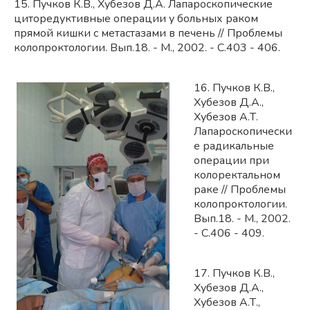
15. Пучков К.В., Хубезов Д.А. Лапароскопические
циторедуктивные операции у больных раком
прямой кишки с метастазами в печень // Проблемы
колопроктологии. Вып.18. - М., 2002. - С.403 - 406.
16. Пучков К.В.,
Хубезов Д.А.,
Хубезов А.Т.
Лапароскопически
е радикальные
операции при
колоректальном
раке // Проблемы
колопроктологии.
Вып.18. - М., 2002.
- С.406 - 409.
17. Пучков К.В.,
Хубезов Д.А.,
Хубезов А.Т.,