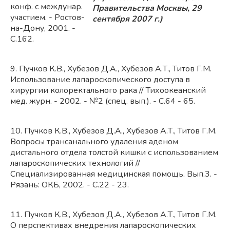
конф. с междунар.
Правительства Москвы, 29
участием. - Ростов-
сентября 2007 г.)
на-Дону, 2001. -
С.162.
9. Пучков К.В., Хубезов Д.А., Хубезов А.Т., Титов Г.М.
Использование лапароскопического доступа в
хирургии колоректального рака // Тихоокеанский
мед. журн. - 2002. - №2 (спец. вып.). - С.64 - 65.
10. Пучков К.В., Хубезов Д.А., Хубезов А.Т., Титов Г.М.
Вопросы трансанального удаления аденом
дистального отдела толстой кишки с использованием
лапароскопических технологий //
Специализированная медицинская помощь. Вып.3. -
Рязань: ОКБ, 2002. - С.22 - 23.
11. Пучков К.В., Хубезов Д.А., Хубезов А.Т., Титов Г.М.
О перспективах внедрения лапароскопических