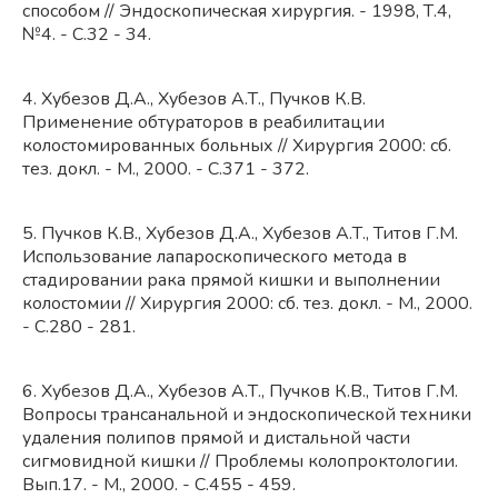
способом // Эндоскопическая хирургия. - 1998, Т.4,
№4. - С.32 - 34.
4. Хубезов Д.А., Хубезов А.Т., Пучков К.В.
Применение обтураторов в реабилитации
колостомированных больных // Хирургия 2000: сб.
тез. докл. - М., 2000. - С.371 - 372.
5. Пучков К.В., Хубезов Д.А., Хубезов А.Т., Титов Г.М.
Использование лапароскопического метода в
стадировании рака прямой кишки и выполнении
колостомии // Хирургия 2000: сб. тез. докл. - М., 2000.
- С.280 - 281.
6. Хубезов Д.А., Хубезов А.Т., Пучков К.В., Титов Г.М.
Вопросы трансанальной и эндоскопической техники
удаления полипов прямой и дистальной части
сигмовидной кишки // Проблемы колопроктологии.
Вып.17. - М., 2000. - С.455 - 459.