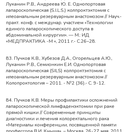
Луканин Р.В., Андреева
Ю. Е. Однопортовая
лапароскопическая (S.I.L.S.) колпроктэктомия с
илеоанальным резервуарным анастомозом // Науч.-
практ. конф. с междунар. участием «Технологии
единого лапароскопического доступа в
абдоминальной хирургии». — М.: ИД
«МЕДПРАКТИКА -М «, 2011 г.- С.26–28.
83. Пучков К.В., Хубезов Д.А., Огорельцев А.Ю.,
Луканин Р.В., Семионкин Е.И. Однопортовая
лапароскопическая (SILS) колпроктэктомия с
илеоанальным резервуарным анастомозом //
Колопроктология – 2011. - №2 (36).- С. 9-12.
84. Пучков К.В. Меры профилактики осложнений
лапароскопической лимфаденэктомии при раке
прямой кишки // Современные принципы
диагностики и лечения колоректального рака
«Материалы конференции, посвященной памяти
профессора В.И. Кныша». – Москва, 26-27 мая, 2011.