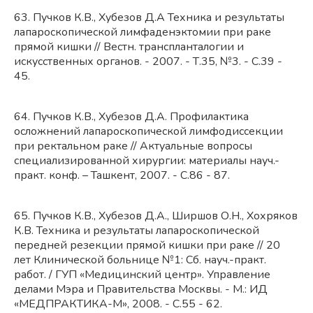
63. Пучков К.В., Хубезов Д.А Техника и результаты
лапароскопической лимфаденэктомии при раке
прямой кишки // Вестн. транспланталогии и
искусственных органов. - 2007. - Т.35, №3. - С.39 -
45.
64. Пучков К.В., Хубезов Д.А. Профилактика
осложнений лапароскопической лимфодиссекции
при ректальном раке // Актуальные вопросы
специализированной хирургии: материалы науч.-
практ. конф. – Ташкент, 2007. - С.86 - 87.
65. Пучков К.В., Хубезов Д.А., Ширшов О.Н., Хохряков
К.В. Техника и результаты лапароскопической
передней резекции прямой кишки при раке // 20
лет Клинической больнице №1: Сб. науч.-практ.
работ. / ГУП «Медицинский центр». Управление
делами Мэра и Правительства Москвы. - М.: ИД
«МЕДПРАКТИКА-М», 2008. - С.55 - 62.