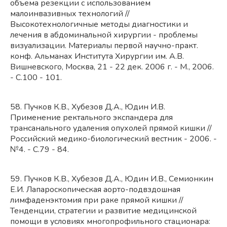
объема резекции с использованием
малоинвазивных технологий //
Высокотехнологичные методы диагностики и
лечения в абдоминальной хирургии - проблемы
визуализации. Материалы первой научно-практ.
конф. Альманах Института Хирургии им. А.В.
Вишневского, Москва, 21 - 22 дек. 2006 г. - М., 2006.
- С.100 - 101.
58. Пучков К.В., Хубезов Д.А., Юдин И.В.
Применение ректального экспандера для
трансанального удаления опухолей прямой кишки //
Российский медико-биологический вестник - 2006. -
№4. - С.79 - 84.
59. Пучков К.В., Хубезов Д.А., Юдин И.В., Семионкин
Е.И. Лапароскопическая аорто-подвздошная
лимфаденэктомия при раке прямой кишки //
Тенденции, стратегии и развитие медицинской
помощи в условиях многопрофильного стационара: