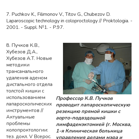
7. Puchkov K., Filimonov V., Titov G., Chubezov D.
Laparoscopic technology in coloproctology // Proktologia. -
2001. - Suppl. №1. - P.97.
8. Пучков К.В.,
Хубезов Д.А.,
Хубезов А.Т. Новые
методики
трансанального
удаления аденом
дистального отдела
толстой кишки с
использованием
Профессор К.В. Пучков
лапароскопических
проводит лапароскопическую
инструментов //
резекцию прямой кишки с
Актуальные
аорто-подвздошной
проблемы
лимфаденэктомией (г. Москва,
колопроктологии:
1-я Клиническая больница
тез. докл. V Всерос.
управления делами мэра и