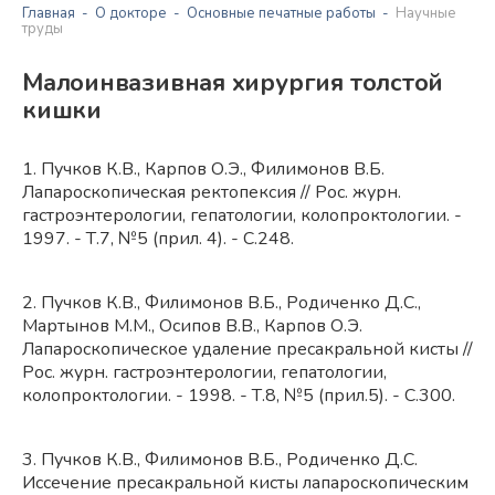
Главная
О докторе
Основные печатные работы
Научные
труды
Малоинвазивная хирургия толстой
кишки
1. Пучков К.В., Карпов О.Э., Филимонов В.Б.
Лапароскопическая ректопексия // Рос. журн.
гастроэнтерологии, гепатологии, колопроктологии. -
1997. - Т.7, №5 (прил. 4). - С.248.
2. Пучков К.В., Филимонов В.Б., Родиченко Д.С.,
Мартынов М.М., Осипов В.В., Карпов О.Э.
Лапароскопическое удаление пресакральной кисты //
Рос. журн. гастроэнтерологии, гепатологии,
колопроктологии. - 1998. - Т.8, №5 (прил.5). - С.300.
3. Пучков К.В., Филимонов В.Б., Родиченко Д.С.
Иссечение пресакральной кисты лапароскопическим