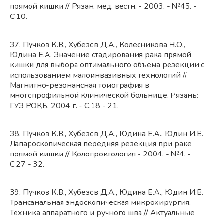
прямой кишки // Рязан. мед. вестн. - 2003. - №45. -
С.10.
37. Пучков К.В., Хубезов Д.А., Колесникова Н.О.,
Юдина Е.А. Значение стадирования рака прямой
кишки для выбора оптимального объема резекции с
использованием малоинвазивных технологий //
Магнитно-резонансная томография в
многопрофильной клинической больнице. Рязань:
ГУЗ РОКБ, 2004 г. - С.18 - 21.
38. Пучков К.В., Хубезов Д.А., Юдина Е.А., Юдин И.В.
Лапароскопическая передняя резекция при раке
прямой кишки // Колопроктология - 2004. - №4. -
С.27 - 32.
39. Пучков К.В., Хубезов Д.А., Юдина Е.А., Юдин И.В.
Трансанальная эндоскопическая микрохирургия.
Техника аппаратного и ручного шва // Актуальные