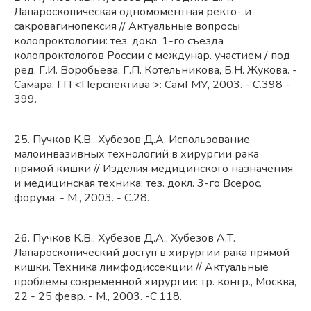
Лапароскопическая одномоментная ректо- и
сакровагинопексия // Актуальные вопросы
колопроктологии: тез. докл. 1-го съезда
колопроктологов России с междунар. участием / под
ред. Г.И. Воробьева, Г.П. Котельникова, Б.Н. Жукова. -
Самара: ГП <Перспектива >: СамГМУ, 2003. - С.398 -
399.
25. Пучков К.В., Хубезов Д.А. Использование
малоинвазивных технологий в хирургии рака
прямой кишки // Изделия медицинского назначения
и медицинская техника: тез. докл. 3-го Всерос.
форума. - М., 2003. - С.28.
26. Пучков К.В., Хубезов Д.А., Хубезов А.Т.
Лапароскопический доступ в хирургии рака прямой
кишки. Техника лимфодиссекции // Актуальные
проблемы современной хирургии: тр. конгр., Москва,
22 - 25 февр. - М., 2003. -С.118.