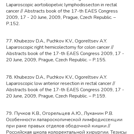
Laparoscopic aortoiliopelvic lymphodissecton in rectal
cancer // Abstracts book of the 17-th EAES Congress
2009, 17 - 20 June, 2009, Prague, Czech Republic. –
P.152.
77. Khubezov D.A., Puchkov K.V., Ogoreltsev A.Y.
Laparoscopic right hemicolectomy for colon cancer //
Abstracts book of the 17-th EAES Congress 2009, 17 -
20 June, 2009, Prague, Czech Republic. – P.155.
78. Khubezov D.A., Puchkov K.V., Ogoreltsev A.Y.
Laparoscopic low anterior resection in rectal cancer //
Abstracts book of the 17-th EAES Congress 2009, 17 -
20 June, 2009, Prague, Czech Republic. – P.159.
79.
Пучков К.В.
,
Огорельцев А.Ю.
,
Луканин Р.В.
Особенности лапароскопической лимфодиссекции
при раке правых отделов ободочной кишки //
Российская школа колоректальной хирургии. Тезисы