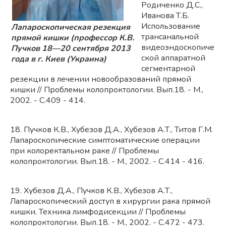
Родиченко Д.С.,
Иванова Т.Б.
Использование
Лапароскопическая резекция
трансанальной
прямой кишки (профессор К.В.
видеоэндоскопиче
Пучков 18—20 сентября 2013
ской аппаратной
года в г. Киев (Украина)
сегментарной
резекции в лечении новообразований прямой
кишки // Проблемы колопроктологии. Вып.18. - М.,
2002. - С.409 - 414.
18. Пучков К.В., Хубезов Д.А., Хубезов А.Т., Титов Г.М.
Лапароскопические симптоматические операции
при колоректальном раке // Проблемы
колопроктологии. Вып.18. - М., 2002. - С.414 - 416.
19. Хубезов Д.А., Пучков К.В., Хубезов А.Т.,
Лапароскопический доступ в хирургии рака прямой
кишки. Техника лимфодисекции // Проблемы
колопроктологии. Вып.18. - М., 2002. - С.472 - 473.