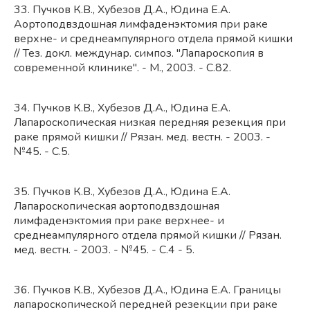
33. Пучков К.В., Хубезов Д.А., Юдина Е.А.
Аортоподвздошная лимфаденэктомия при раке
верхне- и среднеампулярного отдела прямой кишки
// Тез. докл. междунар. симпоз. "Лапароскопия в
современной клинике". - М., 2003. - С.82.
34. Пучков К.В., Хубезов Д.А., Юдина Е.А.
Лапароскопическая низкая передняя резекция при
раке прямой кишки // Рязан. мед. вестн. - 2003. -
№45. - С.5.
35. Пучков К.В., Хубезов Д.А., Юдина Е.А.
Лапароскопическая аортоподвздошная
лимфаденэктомия при раке верхнее- и
среднеампулярного отдела прямой кишки // Рязан.
мед. вестн. - 2003. - №45. - С.4 - 5.
36. Пучков К.В., Хубезов Д.А., Юдина Е.А. Границы
лапароскопической передней резекции при раке