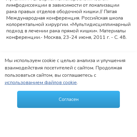
лимфодиссекции в зависимости от локализации
рака правых отделов ободочной кишки // Пятая
Международная конференция. Российская школа
колоректальной хирургии. «Мультидисциплинарный
подход в лечении рака прямой кишки». Материалы
конференции.- Москва, 23-24 июня, 2011 г. - С. 48.
88. Пучков К. В., Хубезов Д.А., Огорельцев А. Ю.,
Мы используем cookie с целью анализа и улучшения
Луканин Р. В., Андреева Ю.Е. Однопортовая
взаимодействия посетителей с сайтом. Продолжая
лапароскопическая (SILS) колпроктэктомия с
илеоанальным резервуарным анастомозом // Пятая
пользоваться сайтом, вы соглашаетесь с
Международная конференция. Российская школа
использованием файлов cookie
.
колоректальной хирургии. «Мультидисциплинарный
подход в лечении рака прямой кишки». Материалы
Согласен
конференции.- Москва, 23-24 июня, 2011 г. - С. 48.
89. Пучков К.В., Хубезов Д.А., Огорельцев А.Ю.,
Луканин Р.В. Опыт лапароскопической SILS
колпроктэктомии с илеоанальным резервуарным