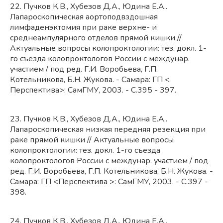
22. Пучков К.В., Хубезов Д.А., Юдина Е.А..
Лапароскопическая аортоподвздошная
лимфаденэктомия при раке верхне- и
среднеампулярного отделов прямой кишки //
Актуальные вопросы колопроктологии: тез. докл. 1-
го съезда колопроктологов России с междунар.
участием / под ред. Г.И. Воробьева, Г.П.
Котельникова, Б.Н. Жукова. - Самара: ГП <
Перспектива>: СамГМУ, 2003. - С.395 - 397.
23. Пучков К.В., Хубезов Д.А., Юдина Е.А..
Лапароскопическая низкая передняя резекция при
раке прямой кишки // Актуальные вопросы
колопроктологии: тез. докл. 1-го съезда
колопроктологов России с междунар. участием / под
ред. Г.И. Воробьева, Г.П. Котельникова, Б.Н. Жукова. -
Самара: ГП <Перспектива >: СамГМУ, 2003. - С.397 -
398.
24. Пучков К.В., Хубезов Д.А., Юдина Е.А..