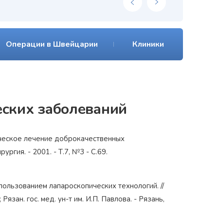
Операции в Швейцарии
Клиники
еских заболеваний
гическое лечение доброкачественных
гия. - 2001. - Т.7, №3 - С.69.
спользованием лапароскопических технологий. //
 Рязан. гос. мед. ун-т им. И.П. Павлова. - Рязань,