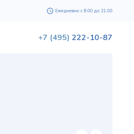
Ежедневно с 8.00 до 21.00
+7
(495)
222-10-87
Вышл
проф
«
хи
в