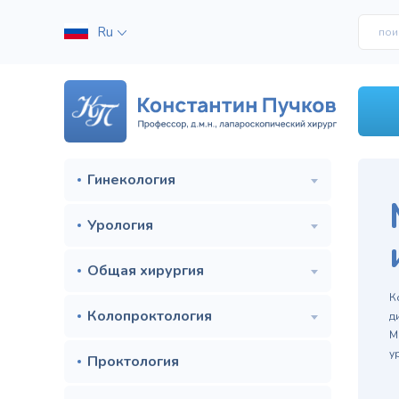
Ru
Гинекология
Урология
Общая хирургия
м
К
Колопроктология
д
М
у
Проктология