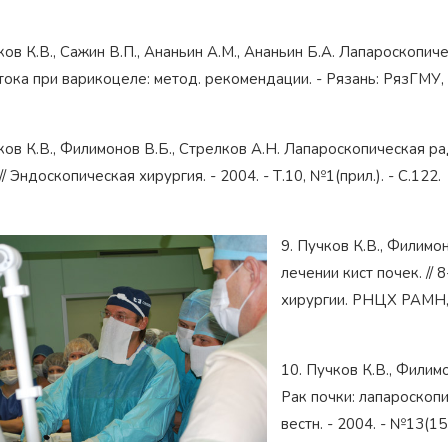
ков К.В., Сажин В.П., Ананьин А.М., Ананьин Б.А. Лапароскопи
ока при варикоцеле: метод. рекомендации. - Рязань: РязГМУ, 2
чков К.В., Филимонов В.Б., Стрелков А.Н. Лапароскопическая
// Эндоскопическая хирургия. - 2004. - Т.10, №1(прил.). - С.122.
9. Пучков К.В., Филимо
лечении кист почек. //
хирургии. РНЦХ РАМН, М
10. Пучков К.В., Филимо
Рак почки: лапароскопи
вестн. - 2004. - №13(153