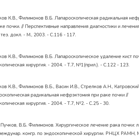
чков К.В., Филимонов В.Б. Лапароскопическая радикальная не
ке почки. // Перспективные направления диагностики и лечени
 тез. докл. - М., 2003. - С.116 - 117.
ков К.В., Филимонов В.Б. Лапароскопическое удаление кист поч
опическая хирургия. - 2004. - Т.7, №1(прил.). - С.122 - 123.
ков К.В., Филимонов В.Б., Васин И.В., Стрелков А.Н., Катровский
Награжден почетным
Орден
«Честь и Слава Великой
знаком
«Золотой лапарос
оскопическая радикальная нефрэктомия при раке почки //
России»
за заслуги перед
лучший лапароскопически
Отечеством
России
опическая хирургия. - 2004. - Т.7, №2. - С.25 - 30.
. Пучков, В.Б. Филимонов. Хирургическое лечение рака почки:
междунар. конгр. по эндоскопической хирургии. РНЦХ РАМН, М.,