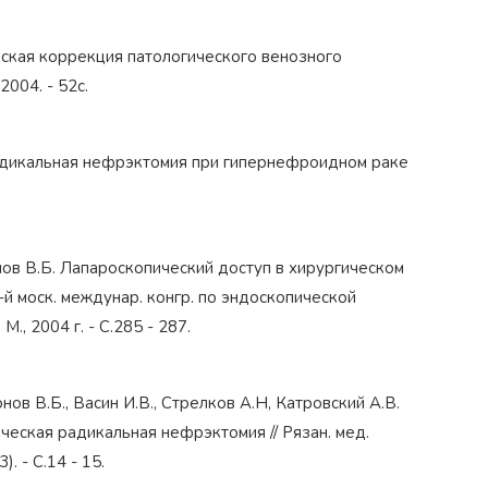
ческая коррекция патологического венозного
004. - 52с.
‹
 радикальная нефрэктомия при гипернефроидном раке
нов В.Б. Лапароскопический доступ в хирургическом
 8-й моск. междунар. конгр. по эндоскопической
., 2004 г. - С.285 - 287.
нов В.Б., Васин И.В., Стрелков А.Н, Катровский А.В.
ческая радикальная нефрэктомия // Рязан. мед.
). - С.14 - 15.