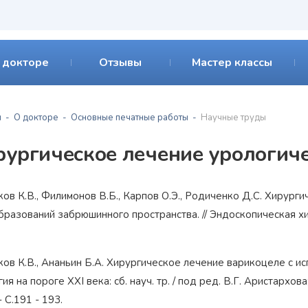
 докторе
Отзывы
Мастер классы
я
О докторе
Основные печатные работы
Научные труды
рургическое лечение урологич
ков К.В., Филимонов В.Б., Карпов О.Э., Родиченко Д.С. Хирур
разований забрюшинного пространства. // Эндоскопическая хирур
ков К.В., Ананьин Б.А. Хирургическое лечение варикоцеле с и
ия на пороге XXI века: сб. науч. тр. / под ред. В.Г. Аристархова;
- С.191 - 193.