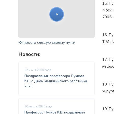
15. Пу
Моск. 
2005. 
16. Пу
Т.51, 
«Я просто следую своему пути»
Новости:
17. Пу
нефроп
22 июня 2026 года
Поздравления профессора Пучкова
К.В. с Днем медицинского работника
18. Пу
2026
хирург
10 марта 2026 года
19. Пу
Профессор Пучков К.В. поздравляет