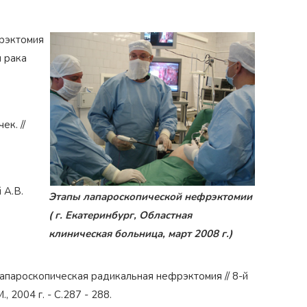
фрэктомия
я рака
ек. //
 А.В.
Награжден почетным знаком
Этапы лапароскопической нефрэктомии
Н
коп»
как
"Золотая звезда"
за большой вклад
з
( г. Екатеринбург, Областная
й хирург
в развитие оперативной
д
гинекологии и эндоскопии
клиническая больница, март 2008 г.)
 лапароскопическая радикальная нефрэктомия // 8-й
 2004 г. - С.287 - 288.