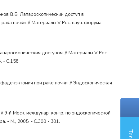
онов В.Б. Лапароскопический доступ в
рака почки. // Материалы V Рос. науч. форума
лапароскопическим доступом. // Материалы V Рос.
 - С.158.
мфаденэктомия при раке почки. // Эндоскопическая
// 9-й Моск. междунар. конгр. по эндоскопической
а. - М., 2005. - С.300 - 301.