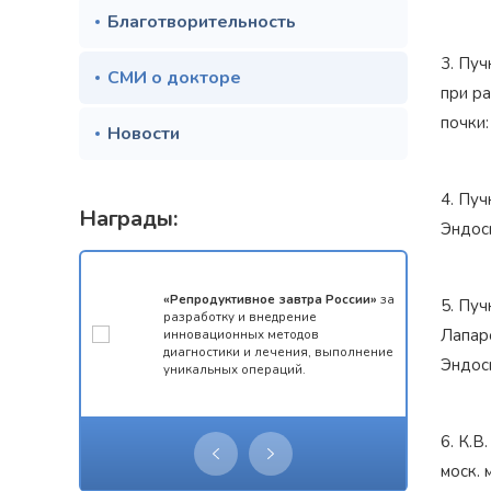
Благотворительность
3. Пу
СМИ о докторе
при ра
почки:
Новости
4. Пуч
Награды:
Эндоск
мотой за 1
«Репродуктивное завтра России»
за
5. Пуч
конкурса
разработку и внедрение
Лапар
 олимпиады
инновационных методов
ческий
диагностики и лечения, выполнение
Эндоск
уникальных операций.
6. К.В
моск. 