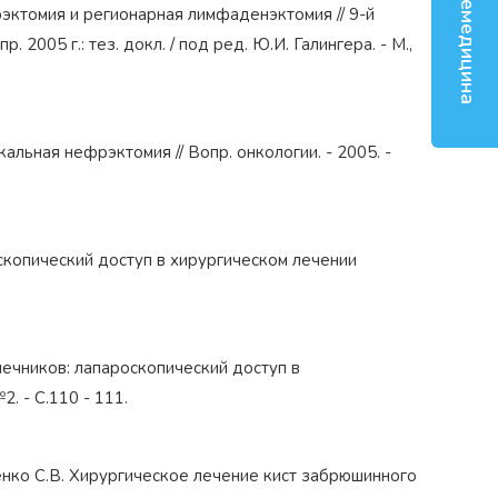
Телемедицина
рэктомия и регионарная лимфаденэктомия // 9-й
 2005 г.: тез. докл. / под ред. Ю.И. Галингера. - М.,
альная нефрэктомия // Вопр. онкологии. - 2005. -
оскопический доступ в хирургическом лечении
чечников: лапароскопический доступ в
2. - С.110 - 111.
риенко С.В. Хирургическое лечение кист забрюшинного