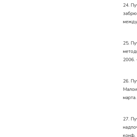
24. Пу
забрюш
междун
25. Пу
методы
2006. 
26. Пу
Малоин
марта.
27. Пу
надпоч
конф. 