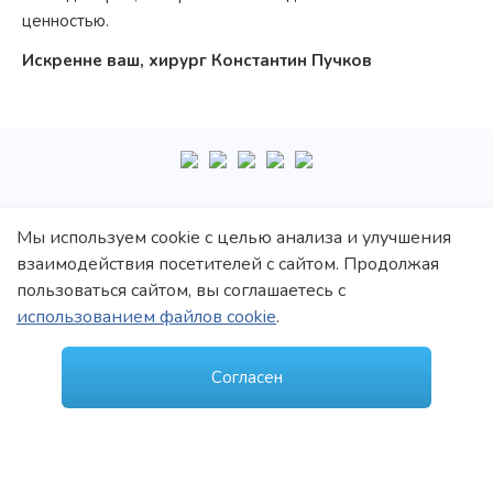
ценностью.
Искренне ваш, хирург Константин Пучков
+7
495
222-10-87
Мы используем cookie с целью анализа и улучшения
взаимодействия посетителей с сайтом. Продолжая
Политика обработки персональных данных
пользоваться сайтом, вы соглашаетесь с
Политика конфиденциальности
использованием файлов cookie
.
Пользовательское соглашение
© 1997–2021 Константин Викторович Пучков
Согласен
ООО «Новые технологии Плюс»
Лицензия: Л017-01137-77/00148410 от 09.04.2020 г., выдана Департаментом
здравоохранения г.Москвы
Лицензия: Л041-01137-77/00344907 от 19.10.2020 г., выдана Департаментом
здравоохранения г.Москвы
Создание и продвижение сайта -
MedROI