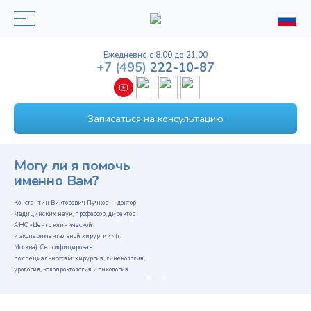
Ежедневно с 8.00 до 21.00
+7
(495)
222-10-87
Записаться на консультацию
Могу ли я помочь
именно Вам?
Константин Викторович Пучков — доктор
медицинских наук, профессор, директор
АНО «Центр клинической
и экспериментальной хирургии» (г.
Москва). Сертифицирован
по специальностям: хирургия, гинекология,
урология, колопроктология и онкология