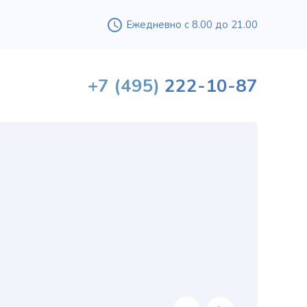
Ежедневно с 8.00 до 21.00
+7
(495)
222-10-87
Вышл
проф
«
хи
в