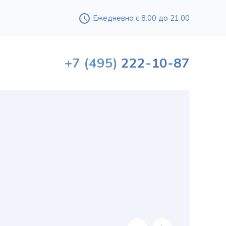
Ежедневно с 8.00 до 21.00
+7
(495)
222-10-87
Вышл
проф
«
хи
в