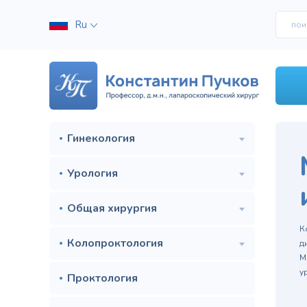
Ru
Гинекология
Урология
Общая хирургия
м
К
Колопроктология
д
М
у
Проктология