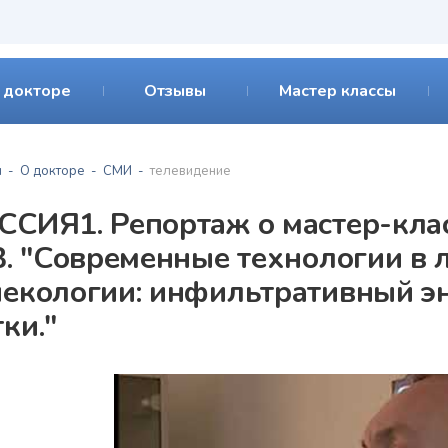
 докторе
Отзывы
Мастер классы
я
О докторе
СМИ
телевидение
ССИЯ1. Репортаж о мастер-кла
 В. "Современные технологии в
некологии: инфильтративный э
ки."