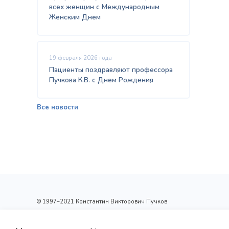
всех женщин с Международным
Женским Днем
19 февраля 2026 года
Пациенты поздравляют профессора
Пучкова К.В. с Днем Рождения
Все новости
© 1997–2021 Константин Викторович Пучков
ООО «Новые технологии Плюс»
Лицензия: Л017-01137-77/00148410 от 09.04.2020 г.,
выдана Департаментом здравоохранения г.Москвы