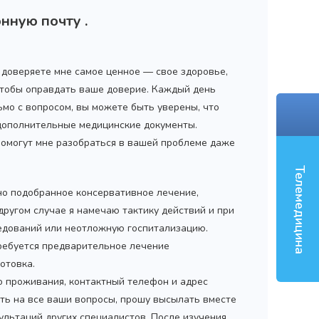
нную почту .
‹
ы доверяете мне самое ценное — свое здоровье,
 чтобы оправдать ваше доверие. Каждый день
ьмо с вопросом, вы можете быть уверены, что
 дополнительные медицинские документы.
помогут мне разобраться в вашей проблеме даже
Телемедицина
но подобранное консервативное лечение,
 другом случае я намечаю тактику действий и при
дований или неотложную госпитализацию.
ребуется предварительное лечение
отовка.
то проживания, контактный телефон и адрес
ить на все ваши вопросы, прошу высылать вместе
ультаций других специалистов. После изучения