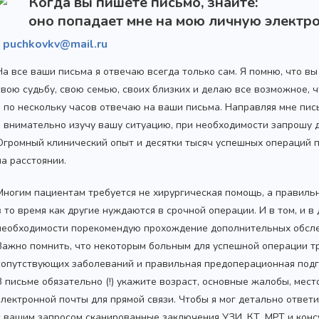
Когда вы пишете письмо, знайте:
оно попадает мне на мою личную электро
puchkovkv@mail.ru
На все ваши письма я отвечаю всегда только сам. Я помню, что в
свою судьбу, свою семью, своих близких и делаю все возможное,
я по нескольку часов отвечаю на ваши письма. Направляя мне пис
я внимательно изучу вашу ситуацию, при необходимости запрошу
Огромный клинический опыт и десятки тысяч успешных операций 
на расстоянии.
Многим пациентам требуется не хирургическая помощь, а правиль
в то время как другие нуждаются в срочной операции. И в том, и в
необходимости порекомендую прохождение дополнительных обсле
Важно помнить, что некоторым больным для успешной операции т
сопутствующих заболеваний и правильная предоперационная подг
В письме обязательно (!) укажите возраст, основные жалобы, мес
электронной почты для прямой связи. Чтобы я мог детально ответ
с вашим запросом сканированные заключения УЗИ, КТ, МРТ и конс