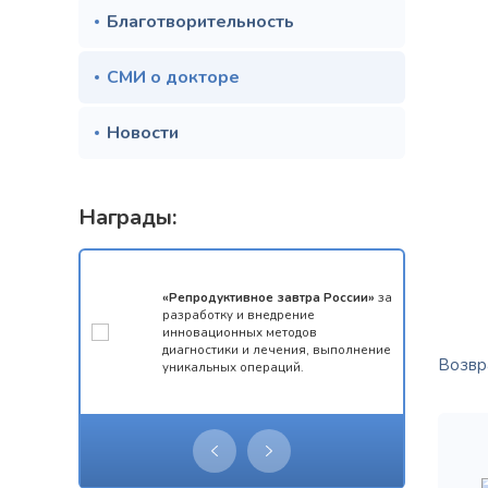
Благотворительность
СМИ о докторе
Новости
Награды:
мотой за 1
«Репродуктивное завтра России»
за
конкурса
разработку и внедрение
 олимпиады
инновационных методов
ческий
диагностики и лечения, выполнение
Возвра
уникальных операций.