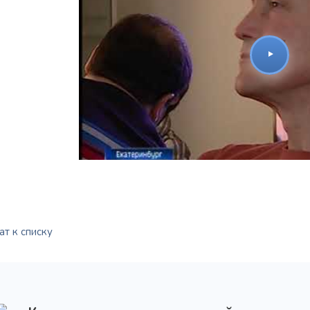
Награжден почетным
Орден
«Честь и Слава Великой
знаком
«Золотой лапарос
России»
за заслуги перед
лучший лапароскопически
Отечеством
России
т к списку