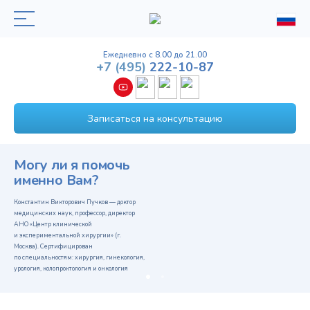
Ежедневно с 8.00 до 21.00
+7
(495)
222-10-87
Записаться на консультацию
Могу ли я помочь
именно Вам?
Константин Викторович Пучков — доктор
медицинских наук, профессор, директор
АНО «Центр клинической
и экспериментальной хирургии» (г.
Москва). Сертифицирован
по специальностям: хирургия, гинекология,
урология, колопроктология и онкология