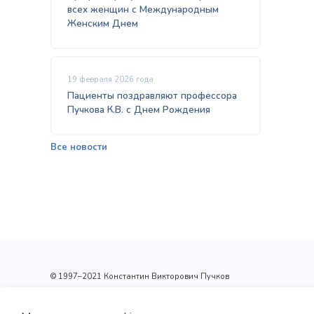
всех женщин с Международным
Женским Днем
19 февраля 2026 года
Пациенты поздравляют профессора
Пучкова К.В. с Днем Рождения
Все новости
© 1997–2021 Константин Викторович Пучков
ООО «Новые технологии Плюс»
Лицензия: Л017-01137-77/00148410 от 09.04.2020 г.,
выдана Департаментом здравоохранения г.Москвы