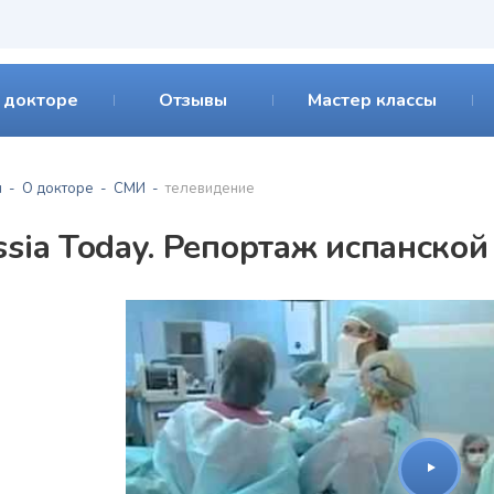
 докторе
Отзывы
Мастер классы
я
О докторе
СМИ
телевидение
ssia Today. Репортаж испанско