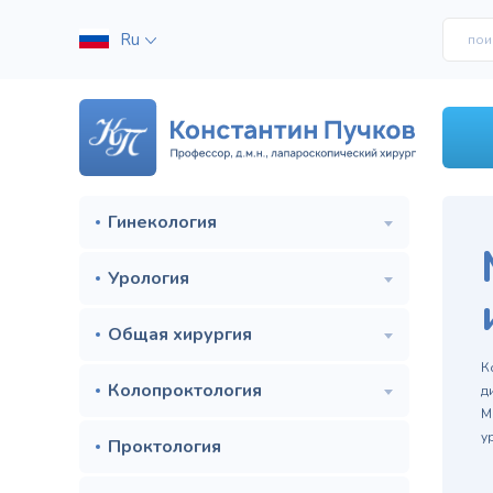
Ru
Гинекология
Урология
Общая хирургия
м
К
Колопроктология
д
М
у
Проктология