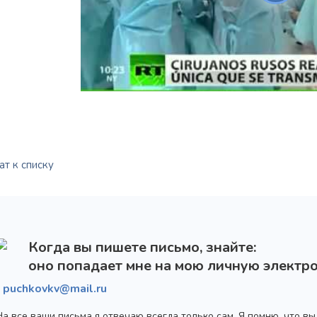
т к списку
Награжден почетным
Орден
«Честь и Слава Великой
знаком
«Золотой лапарос
России»
за заслуги перед
лучший лапароскопически
Отечеством
России
Когда вы пишете письмо, знайте:
оно попадает мне на мою личную электро
puchkovkv@mail.ru
На все ваши письма я отвечаю всегда только сам. Я помню, что в