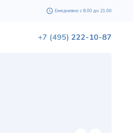
Ежедневно с 8.00 до 21.00
+7
(495)
222-10-87
Вышл
проф
«
хи
в