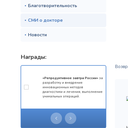
Благотворительность
СМИ о докторе
Новости
Награды:
Возвра
мотой за 1
«Репродуктивное завтра России»
за
конкурса
разработку и внедрение
 олимпиады
инновационных методов
ческий
диагностики и лечения, выполнение
уникальных операций.