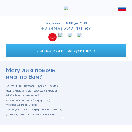
Ежедневно с 8.00 до 21.00
+7
(495)
222-10-87
Записаться на консультацию
Могу ли я помочь
именно Вам?
Константин Викторович Пучков — доктор
медицинских наук, профессор, директор
АНО «Центр клинической
и экспериментальной хирургии» (г.
Москва). Сертифицирован
по специальностям: хирургия, гинекология,
урология, колопроктология и онкология