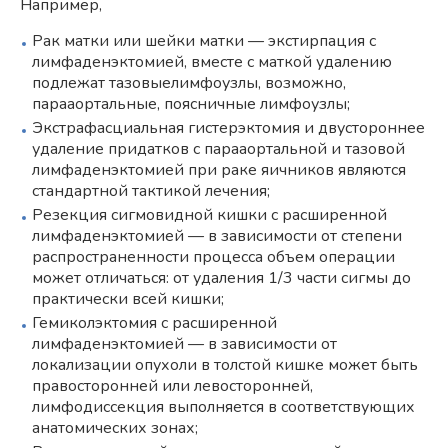
Например,
Рак матки или шейки матки — экстирпация с
лимфаденэктомией, вместе с маткой удалению
подлежат тазовыелимфоузлы, возможно,
парааортальные, поясничные лимфоузлы;
Экстрафасциальная гистерэктомия и двустороннее
удаление придатков с парааортальной и тазовой
лимфаденэктомией при раке яичников являются
стандартной тактикой лечения;
Резекция сигмовидной кишки с расширенной
лимфаденэктомией — в зависимости от степени
распространенности процесса объем операции
может отличаться: от удаления 1/3 части сигмы до
практически всей кишки;
Гемиколэктомия с расширенной
лимфаденэктомией — в зависимости от
локализации опухоли в толстой кишке может быть
правосторонней или левосторонней,
лимфодиссекция выполняется в соответствующих
анатомических зонах;