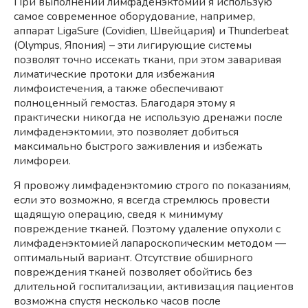
При выполнении лимфаденэктомии я использую
самое современное оборудование, например,
аппарат LigaSure (Covidien, Швейцария) и Thunderbeat
(Olympus, Япония) – эти лигирующие системы
позволят точно иссекать ткани, при этом заваривая
лиматические протоки для избежания
лимфоистечения, а также обеспечивают
полноценный гемостаз. Благодаря этому я
практически никогда не использую дренажи после
лимфаденэктомии, это позволяет добиться
максимально быстрого заживления и избежать
лимфореи.
Я провожу лимфаденэктомию строго по показаниям,
если это возможно, я всегда стремлюсь провести
щадящую операцию, сведя к минимуму
повреждение тканей. Поэтому удаление опухоли с
лимфаденэктомией лапароскопическим методом —
оптимальный вариант. Отсутствие обширного
повреждения тканей позволяет обойтись без
длительной госпитализации, активизация пациентов
возможна спустя несколько часов после