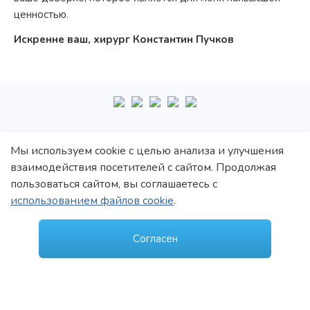
ценностью.
Искренне ваш, хирург Константин Пучков
+7
495
222-10-87
Мы используем cookie с целью анализа и улучшения
взаимодействия посетителей с сайтом. Продолжая
Политика обработки персональных данных
пользоваться сайтом, вы соглашаетесь с
Политика конфиденциальности
использованием файлов cookie
.
Пользовательское соглашение
© 1997–2021 Константин Викторович Пучков
Согласен
ООО «Новые технологии Плюс»
Лицензия: Л017-01137-77/00148410 от 09.04.2020 г., выдана Департаментом
здравоохранения г.Москвы
Лицензия: Л041-01137-77/00344907 от 19.10.2020 г., выдана Департаментом
здравоохранения г.Москвы
Создание и продвижение сайта -
MedROI