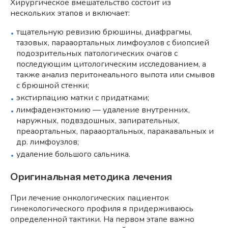
Хирургическое вмешательство состоит из
нескольких этапов и включает:
тщательную ревизию брюшины, диафрагмы,
тазовых, парааортальных лимфоузлов с биопсией
подозрительных патологических очагов с
последующим цитологическим исследованием, а
также анализ перитонеального выпота или смывов
с брюшной стенки;
экстирпацию матки с придатками;
лимфаденэктомию — удаление внутренних,
наружных, подвздошных, запирательных,
преаортальных, парааортальных, паракавальных и
др. лимфоузлов;
удаление большого сальника.
Оригинальная методика лечения
При лечение онкологических пациенток
гинекологического профиля я придерживаюсь
определенной тактики. На первом этапе важно