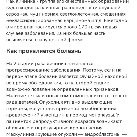
Рак яичника - группа злокачественных образований,
куда входят различные разновидности опухолей:
серозная, муцинозная, светлоклеточная, смешанная,
неклассифицированная карцинома и т.д. Ежегодно
в мире диагностируется около 170 тысяч новых
случаев заболевания, из них большая часть
выявляется в запущенной форме.
Как проявляется болезнь
На 2 стадии рака яичника начинается
прогрессирование заболевания. Поэтому, если на
первом этапе болезнь является случайной находкой
во время обследования, то на второй стадии
возможно появление определенных признаков.
Наличие тех или иных симптомов зависит от целого
ряда деталей. Опухоли, активно выделяющие
гормоны, могут стать причиной возобновления
кровотечений у женщин в период менопаузы. У
пациенток репродуктивного возраста возникают
обильные и нерегулярные кровотечения.
Маскулинизирующие опухоли — андробластомы —