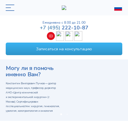
Ежедневно с 8.00 до 21.00
+7
(495)
222-10-87
Записаться на консультацию
Могу ли я помочь
именно Вам?
Константин Викторович Пучков — доктор
медицинских наук, профессор, директор
АНО «Центр клинической
и экспериментальной хирургии» (г.
Москва). Сертифицирован
по специальностям: хирургия, гинекология,
урология, колопроктология и онкология