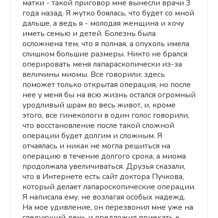
матки - такой приговор мне вынесли врачи 3
года назад. Я жутко боялась, что будет со мной
дальше, а ведь я - молодая женщина и хочу
иметь семью и детей. Болезнь была
осложнена тем, что я полная, а опухоль имела
слишком большие размеры. Никто не брался
оперировать меня лапараскопически из-за
величины миомы. Все говорили: здесь
поможет только открытая операция, но после
нее у меня бы на всю жизнь остался огромный
уродливый шрам во весь живот, и, кроме
этого, все гинекологи в один голос говорили,
что восстановление после такой сложной
операции будет долгим и сложным. Я
отчаялась и никак не могла решиться на
операцию в течение долгого срока, а миома
продолжала увеличиваться. Друзья сказали,
что в Интернете есть сайт доктора Пучкова,
который делает лапароскопические операции.
Я написала ему, не возлагая особых надежд.
На мое удивление, он перезвонил мне уже на
следующий день и предложил приехать к