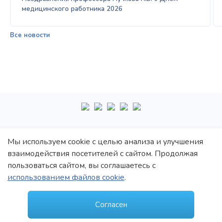
медицинского работника 2026
Все новости
+7
495
222-10-87
Мы используем cookie с целью анализа и улучшения
взаимодействия посетителей с сайтом. Продолжая
Политика обработки персональных данных
пользоваться сайтом, вы соглашаетесь с
Политика конфиденциальности
использованием файлов cookie
.
Пользовательское соглашение
© 1997–2021 Константин Викторович Пучков
Согласен
ООО «Новые технологии Плюс»
Лицензия: Л017-01137-77/00148410 от 09.04.2020 г., выдана Департаментом
здравоохранения г.Москвы