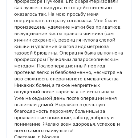
профессоре Пучкове. Его охарактеризовали
как лучшего хирурга и это действительно
оказалось так. На мою просьбу меня
оперировать он сразу согласился. Мне были
произведены удаление матки без придатков,
вылущивание кисты правого яичника (сам
яичник сохранен), резекция купола слепой
кишки и удаление очагов эндометриоза
тазовой брюшины. Операция была выполнена
профессором Пучковым лапароскопическим
методом. Послеоперационный период
протекал легко и безболезненно, несмотря на
всю сложность оперативного вмешательства.
Никаких болей, а также неприятных
ощущений после наркоза я не испытывала.
Уже на седьмой день после операции меня
выписали домой. Выражаю отдельную
благодарность персоналу больницы за
проявленные внимание, заботу, доброту и
понимание. Желаю всем здоровья, успехов и
всего самого наилучшего!
Светлана, г. Москва