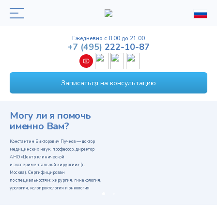
Ежедневно с 8.00 до 21.00
+7
(495)
222-10-87
Записаться на консультацию
Могу ли я помочь
именно Вам?
Константин Викторович Пучков — доктор
медицинских наук, профессор, директор
АНО «Центр клинической
и экспериментальной хирургии» (г.
Москва). Сертифицирован
по специальностям: хирургия, гинекология,
урология, колопроктология и онкология