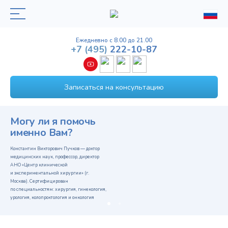
Ежедневно с 8.00 до 21.00
+7
(495)
222-10-87
Записаться на консультацию
Могу ли я помочь
именно Вам?
Константин Викторович Пучков — доктор
медицинских наук, профессор, директор
АНО «Центр клинической
и экспериментальной хирургии» (г.
Москва). Сертифицирован
по специальностям: хирургия, гинекология,
урология, колопроктология и онкология