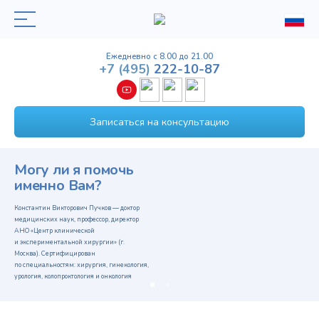
Ежедневно с 8.00 до 21.00
+7
(495)
222-10-87
Записаться на консультацию
Могу ли я помочь
именно Вам?
Константин Викторович Пучков — доктор
медицинских наук, профессор, директор
АНО «Центр клинической
и экспериментальной хирургии» (г.
Москва). Сертифицирован
по специальностям: хирургия, гинекология,
урология, колопроктология и онкология