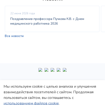
22 июня 2026 года
Поздравления профессора Пучкова К.В. с Днем
медицинского работника 2026
Все новости
+7
495
222-10-87
Мы используем cookie с целью анализа и улучшения
взаимодействия посетителей с сайтом. Продолжая
Политика обработки персональных данных
пользоваться сайтом, вы соглашаетесь с
Политика конфиденциальности
использованием файлов cookie
.
Пользовательское соглашение