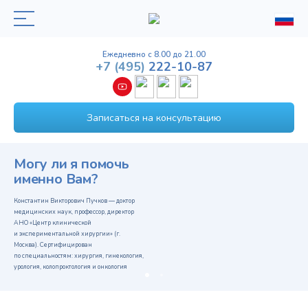
Ежедневно с 8.00 до 21.00
+7
(495)
222-10-87
Записаться на консультацию
Могу ли я помочь
именно Вам?
Константин Викторович Пучков — доктор
медицинских наук, профессор, директор
АНО «Центр клинической
и экспериментальной хирургии» (г.
Москва). Сертифицирован
по специальностям: хирургия, гинекология,
урология, колопроктология и онкология