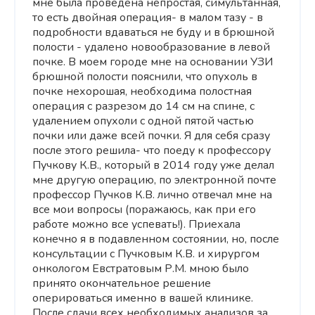
мне была проведена непростая, симультанная,
то есть двойная операция- в малом тазу - в
подробности вдаваться не буду и в брюшной
полости - удалено новообразование в левой
почке. В моем городе мне на основании УЗИ
брюшной полости пояснили, что опухоль в
почке нехорошая, необходима полостная
операция с разрезом до 14 см на спине, с
удалением опухоли с одной пятой частью
почки или даже всей почки. Я для себя сразу
после этого решила- что поеду к профессору
Пучкову К.В., который в 2014 году уже делал
мне другую операцию, по электронной почте
профессор Пучков К.В. лично отвечал мне на
все мои вопросы (поражаюсь, как при его
работе можно все успевать!). Приехала
конечно я в подавленном состоянии, но, после
консультации с Пучковым К.В. и хирургом
онкологом Евстратовым Р.М. мною было
принято окончательное решение
оперироваться именно в вашей клинике.
После сдачи всех необходимых анализов за