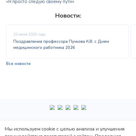
«Я просто следую своему пути»
Новости:
22 июня 2026 года
Поздравления профессора Пучкова К.В. с Днем
медицинского работника 2026
Все новости
+7
495
222-10-87
Мы используем cookie с целью анализа и улучшения