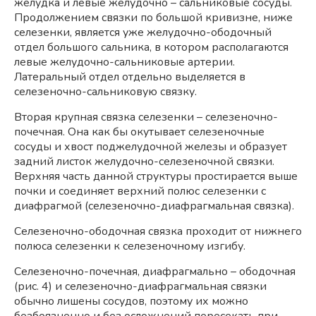
желудка и левые желудочно – сальниковые сосуды.
Продолжением связки по большой кривизне, ниже
селезенки, является уже желудочно-ободочный
отдел большого сальника, в котором располагаются
левые желудочно-сальниковые артерии.
Латеральный отдел отдельно выделяется в
селезеночно-сальниковую связку.
Вторая крупная связка селезенки – селезеночно-
почечная. Она как бы окутывает селезеночные
сосуды и хвост поджелудочной железы и образует
задний листок желудочно-селезеночной связки.
Верхняя часть данной структуры простирается выше
почки и соединяет верхний полюс селезенки с
диафрагмой (селезеночно-диафрагмальная связка).
Селезеночно-ободочная связка проходит от нижнего
полюса селезенки к селезеночному изгибу.
Селезеночно-почечная, диафрагмально – ободочная
(рис. 4) и селезеночно-диафрагмальная связки
обычно лишены сосудов, поэтому их можно