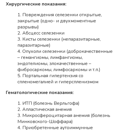
Хирургические показания:
1. Повреждения селезенки открытые,
закрытые (одно- и двухмоментные
разрывы)
2. Абсцесс селезенки
3. Кисты селезенки (непаразитарные,
паразитарные)
4. Опухоли селезенки (доброкачественные
– гемангиомы, лимфангиомы,
эндотелиомы, злокачественные –
фибросаркомы, лимфосаркомы и т.п.)
5. Портальная гипертензия со
спленомегалией и гиперспленизмом
Гематологические показания:
1. ИТП (болезнь Верльгофа)
2. Апластическая анемия
3. Микросфероцитарная анемия (болезнь
Минковского-Шоффара)
4. Приобретенные аутоиммунные