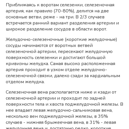
Приближаясь к воротам селезенки, селезеночная
артерия, как правило (70-80%), делится на две
основные ветви, реже - на три. В 2/3 случаев
встречается ранний вариант разделения артерии и
широкое разделение сосудов в области ворот.
Желудочно-селезеночные (короткие желудочные)
сосуды начинаются от воротных ветвей
селезеночной артерии, пересекают желудочную
поверхность селезенки и достигают большой
кривизны желудка. Самая высоко расположенная
артерия проходит в узком отделе желудочно-
селезеночной связки, далеко сзади за кардиальным
отделом желудка.
Селезеночная вена располагается ниже и кзади от
селезеночной артерии и проходит по задней
поверхности тела и хвоста поджелудочной железы. В
нее впадает левая желудочно-сальниковая вена,
несколько вен поджелудочной железы, в 35%
случаев - нижняя брыжеечная вена, в 31% - левая
желудочная вена и, достаточно редко, короткие