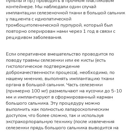
пульпы и пр.) проводить в прочном пластиковом
контейнере. Мы наблюдали один случай
имплантации селезеночной ткани в большой сальник
у пациента с идиопатической
тромбоцитопенической пурпурой, который был
повторно оперирован нами через 1 год в связи с
рецидивом заболевания.
Если оперативное вмешательство проводится по
поводу травмы селезенки или ее кисты (есть
гистологическое подтверждение
доброкачественности процесса), необходимо, по
нашему мнению, выполнять имплантацию ткани
органа в большой сальник. Часть селезенки
(примерно 100 мг) размельчают на кусочки до 5-10
мм и имплантируют в сформированный карман
большого сальника. Эту процедуру можно
выполнить как полностью лапароскопическим
доступом, что более сложно, так и используя
экстракорпоральную технику (после извлечения
селезенки прядь большого сальника выводится на