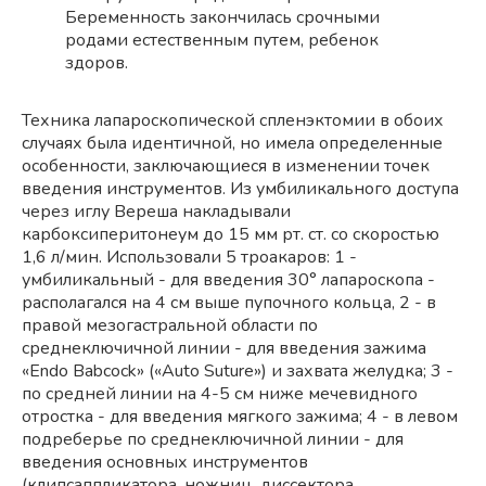
Беременность закончилась срочными
родами естественным путем, ребенок
здоров.
Техника лапароскопической спленэктомии в обоих
случаях была идентичной, но имела определенные
особенности, заключающиеся в изменении точек
введения инструментов. Из умбиликального доступа
через иглу Вереша накладывали
карбоксиперитонеум до 15 мм рт. ст. со скоростью
1,6 л/мин. Использовали 5 троакаров: 1 -
умбиликальный - для введения 30° лапароскопа -
располагался на 4 см выше пупочного кольца, 2 - в
правой мезогастральной области по
среднеключичной линии - для введения зажима
«Endo Babcock» («Auto Suture») и захвата желудка; 3 -
по средней линии на 4-5 см ниже мечевидного
отростка - для введения мягкого зажима; 4 - в левом
подреберье по среднеключичной линии - для
введения основных инструментов
(клипсаппликатора, ножниц, диссектора,