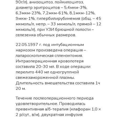
90г/л), анизоцитоз, пойкилоцитоз,
диаметр эритроцитов – 5,4мкм-3%,
6,3мкм-23%, 7,2мкм-61%, 8,1мкм-12%,
9мкм-1%, гипербилирубинемия (общ. – 45
мкмоль/л, непр. – 33 мкмоль/л, прямой – 12
мкмоль/л), при УЗИ брюшной полости –
селезенка обычных размеров.
22.05.1997 г. под интубационным
наркозом произведена операция –
лапароскопическая спленэктомия.
Интраоперационная кровопотеря
составила 20-30 мл. В ходе операции
перелито 440 мл одногруппной
свежезамороженной плазмы.
Длительность вмешательства составила 1ч
20 м.
Течение послеоперационного периода
удовлетворительное. Проводилась
превентивная а/б-терапия (клафоран 1,0 ×
2 р/сут., в/м), двукратная инфузия