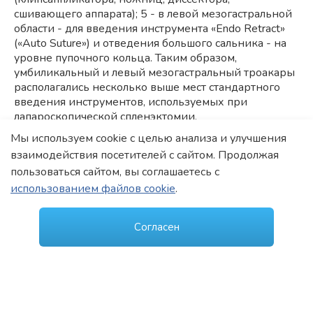
сшивающего аппарата); 5 - в левой мезогастральной
области - для введения инструмента «Endo Retract»
(«Auto Suture») и отведения большого сальника - на
уровне пупочного кольца. Таким образом,
умбиликальный и левый мезогастральный троакары
располагались несколько выше мест стандартного
введения инструментов, используемых при
лапароскопической спленэктомии.
Мы используем cookie с целью анализа и улучшения
взаимодействия посетителей с сайтом. Продолжая
ЛИТЕРАТУРА ПО ТЕМЕ
пользоваться сайтом, вы соглашаетесь с
«ЛАПАРОСКОПИЧЕСКАЯ
использованием файлов cookie
.
СПЛЕНЭКТОМИЯ»
Согласен