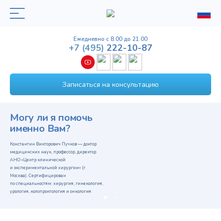
Ежедневно с 8.00 до 21.00
+7
(495)
222-10-87
Записаться на консультацию
Могу ли я помочь
именно Вам?
Константин Викторович Пучков — доктор
медицинских наук, профессор, директор
АНО «Центр клинической
и экспериментальной хирургии» (г.
Москва). Сертифицирован
по специальностям: хирургия, гинекология,
урология, колопроктология и онкология