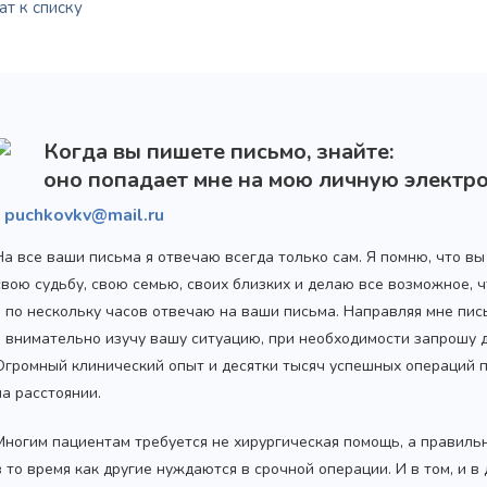
т к списку
Когда вы пишете письмо, знайте:
оно попадает мне на мою личную электро
puchkovkv@mail.ru
На все ваши письма я отвечаю всегда только сам. Я помню, что в
свою судьбу, свою семью, своих близких и делаю все возможное,
я по нескольку часов отвечаю на ваши письма. Направляя мне пис
я внимательно изучу вашу ситуацию, при необходимости запрошу
Огромный клинический опыт и десятки тысяч успешных операций 
на расстоянии.
Многим пациентам требуется не хирургическая помощь, а правиль
в то время как другие нуждаются в срочной операции. И в том, и в