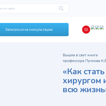
Записаться на консультацию
ышла в свет книга
рофессора Пучкова К.В.
«Как стать успешным
хирургом и оставаться им
всю жизнь»