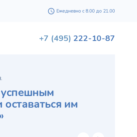
Ежедневно с 8.00 до 21.00
+7
(495)
222-10-87
М
и
Конст
дирек
Москв
уроло