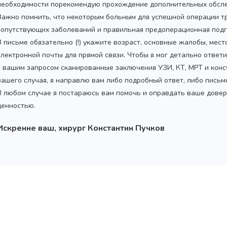
необходимости порекомендую прохождение дополнительных обсле
Важно помнить, что некоторым больным для успешной операции т
сопутствующих заболеваний и правильная предоперационная подг
В письме обязательно (!) укажите возраст, основные жалобы, мес
электронной почты для прямой связи. Чтобы я мог детально ответ
с вашим запросом сканированные заключения УЗИ, КТ, МРТ и конс
вашего случая, я направлю вам либо подробный ответ, либо пись
В любом случае я постараюсь вам помочь и оправдать ваше довер
ценностью.
Искренне ваш, хирург Константин Пучков