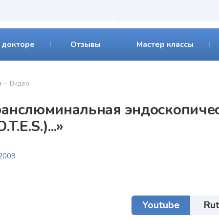
 докторе
Отзывы
Мастер классы
я
Видео
ранслюминальная эндоскопичес
.T.E.S.)...»
.2009
Youtube
Ru