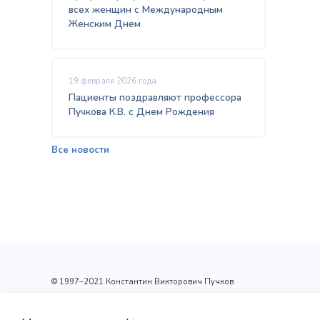
всех женщин с Международным
Женским Днем
19 февраля 2026 года
Пациенты поздравляют профессора
Пучкова К.В. с Днем Рождения
Все новости
© 1997–2021 Константин Викторович Пучков
ООО «Новые технологии Плюс»
Лицензия: Л017-01137-77/00148410 от 09.04.2020 г.,
выдана Департаментом здравоохранения г.Москвы