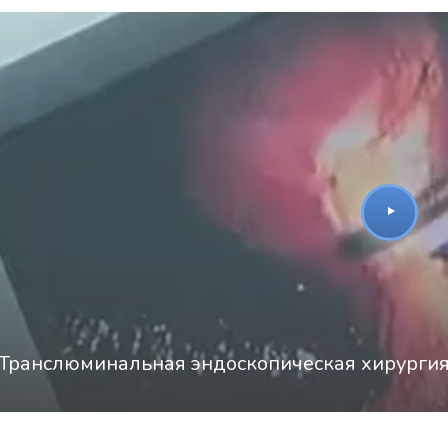
Награжден почетным
Орден
«Честь и Слава Великой
знаком
«Золотой лапарос
России»
за заслуги перед
лучший лапароскопически
Отечеством
России
Транслюминальная эндоскопическая хирургия (N.