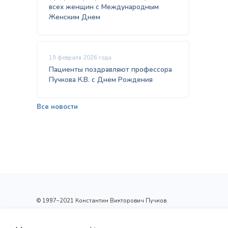
всех женщин с Международным
Женским Днем
19 февраля 2026 года
Пациенты поздравляют профессора
Пучкова К.В. с Днем Рождения
Все новости
© 1997–2021 Константин Викторович Пучков
ООО «Новые технологии Плюс»
Лицензия: Л017-01137-77/00148410 от 09.04.2020 г.,
выдана Департаментом здравоохранения г.Москвы