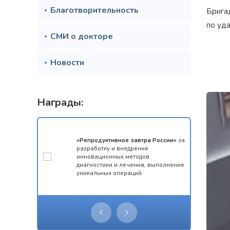
Благотворительность
Брига
по уд
СМИ о докторе
Новости
Награды:
мотой за 1
«Репродуктивное завтра России»
за
конкурса
разработку и внедрение
 олимпиады
инновационных методов
ческий
диагностики и лечения, выполнение
уникальных операций.