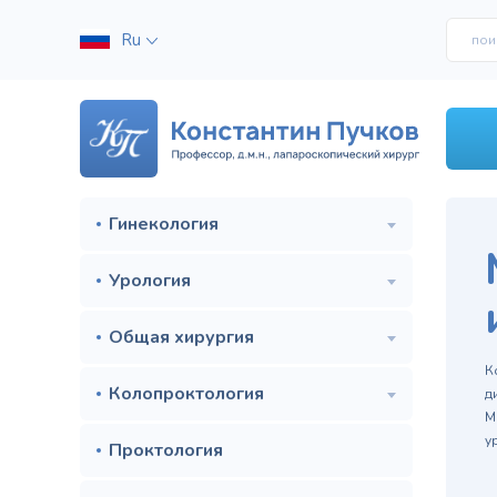
Ru
Гинекология
Урология
Общая хирургия
м
К
Колопроктология
д
М
у
Проктология