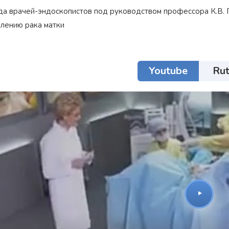
да врачей-эндоскопистов под руководством профессора К.В.
алению рака матки
Youtube
Ru
Награжден почетным
Орден
«Честь и Слава Великой
знаком
«Золотой лапарос
России»
за заслуги перед
лучший лапароскопически
Отечеством
России