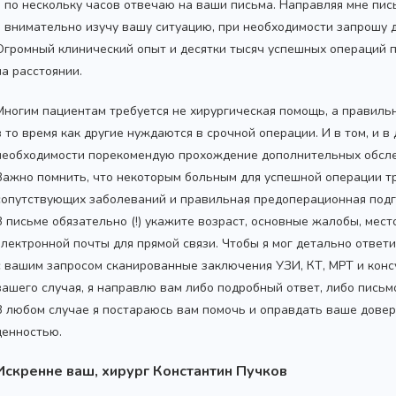
я по нескольку часов отвечаю на ваши письма. Направляя мне пис
я внимательно изучу вашу ситуацию, при необходимости запрошу
Огромный клинический опыт и десятки тысяч успешных операций 
на расстоянии.
Многим пациентам требуется не хирургическая помощь, а правиль
в то время как другие нуждаются в срочной операции. И в том, и в
необходимости порекомендую прохождение дополнительных обсле
Важно помнить, что некоторым больным для успешной операции т
сопутствующих заболеваний и правильная предоперационная подг
В письме обязательно (!) укажите возраст, основные жалобы, мес
электронной почты для прямой связи. Чтобы я мог детально ответ
с вашим запросом сканированные заключения УЗИ, КТ, МРТ и конс
вашего случая, я направлю вам либо подробный ответ, либо пись
В любом случае я постараюсь вам помочь и оправдать ваше довер
ценностью.
Искренне ваш, хирург Константин Пучков