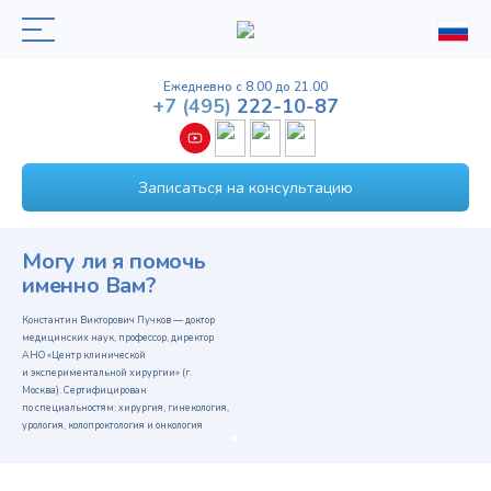
Ежедневно с 8.00 до 21.00
+7
(495)
222-10-87
Записаться на консультацию
Могу ли я помочь
именно Вам?
Константин Викторович Пучков — доктор
медицинских наук, профессор, директор
АНО «Центр клинической
и экспериментальной хирургии» (г.
Москва). Сертифицирован
по специальностям: хирургия, гинекология,
урология, колопроктология и онкология