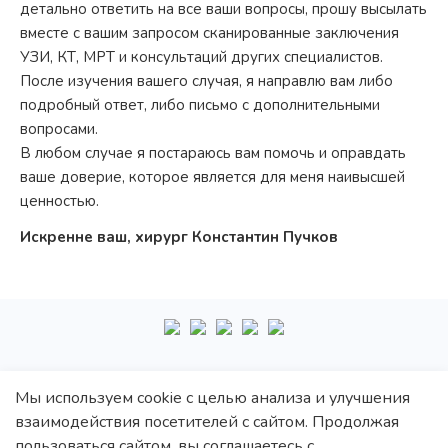
детально ответить на все ваши вопросы, прошу высылать
вместе с вашим запросом сканированные заключения
УЗИ, КТ, МРТ и консультаций других специалистов.
После изучения вашего случая, я направлю вам либо
подробный ответ, либо письмо с дополнительными
вопросами.
В любом случае я постараюсь вам помочь и оправдать
ваше доверие, которое является для меня наивысшей
ценностью.
Искренне ваш, хирург Константин Пучков
+7
495
222-10-87
Мы используем cookie с целью анализа и улучшения
взаимодействия посетителей с сайтом. Продолжая
Политика обработки персональных данных
пользоваться сайтом, вы соглашаетесь с
Политика конфиденциальности