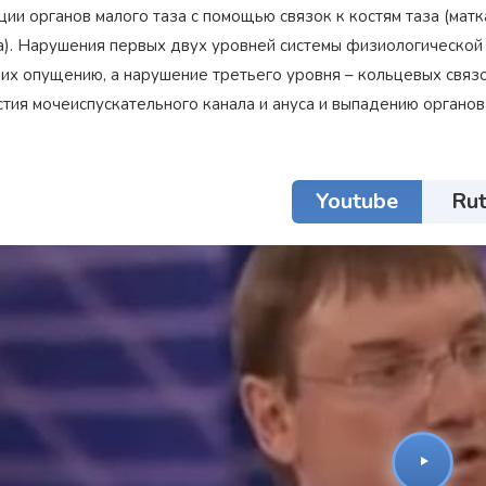
ии органов малого таза c помощью связок к костям таза (матк
а). Нарушения первых двух уровней системы физиологической
 их опущению, а нарушение третьего уровня – кольцевых связ
тия мочеиспускательного канала и ануса и выпадению органов 
Youtube
Ru
Награжден почетным
Орден
«Честь и Слава Великой
знаком
«Золотой лапарос
России»
за заслуги перед
лучший лапароскопически
Отечеством
России