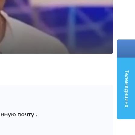
‹
Телемедицина
нную почту .