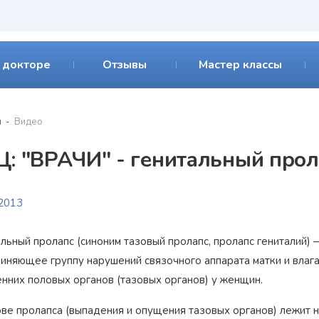
 докторе
Отзывы
Мастер классы
я
Видео
Ц: "ВРАЧИ" - генитальный прол
.2013
альный пролапс (синоним тазовый пролапс, пролапс гениталий)
иняющее группу нарушений связочного аппарата матки и вла
енних половых органов (тазовых органов) у женщин.
ове пролапса (выпадения и опущения тазовых органов) лежит 