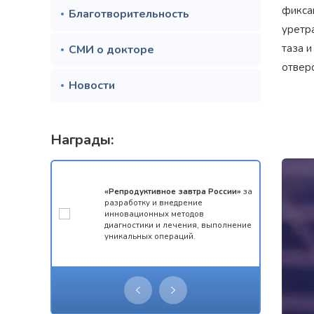
фиксац
Благотворительность
уретр
таза и
СМИ о докторе
отверс
Новости
Награды:
мотой за 1
«Репродуктивное завтра России»
за
конкурса
разработку и внедрение
 олимпиады
инновационных методов
ческий
диагностики и лечения, выполнение
уникальных операций.