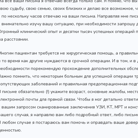
На все ваши письма я отвечаю всегда только сам. Я помню, что в
свою судьбу, свою семью, своих близких и делаю все возможное,
я по нескольку часов отвечаю на ваши письма. Направляя мне пис
я внимательно изучу вашу ситуацию, при необходимости запрошу
Огромный клинический опыт и десятки тысяч успешных операций 
на расстоянии.
Многим пациентам требуется не хирургическая помощь, а правиль
в то время как другие нуждаются в срочной операции. И в том, и в
необходимости порекомендую прохождение дополнительных обсле
Важно помнить, что некоторым больным для успешной операции т
сопутствующих заболеваний и правильная предоперационная подг
В письме обязательно (!) укажите возраст, основные жалобы, мес
электронной почты для прямой связи. Чтобы я мог детально ответ
с вашим запросом сканированные заключения УЗИ, КТ, МРТ и конс
вашего случая, я направлю вам либо подробный ответ, либо пись
В любом случае я постараюсь вам помочь и оправдать ваше довер
ценностью.