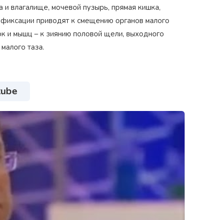
а и влагалище, мочевой пузырь, прямая кишка,
 фиксации приводят к смещению органов малого
ок и мышц – к зиянию половой щели, выходного
малого таза.
tube
Награжден почетным знаком
Н
коп»
как
"Золотая звезда"
за большой вклад
з
й хирург
в развитие оперативной
д
гинекологии и эндоскопии