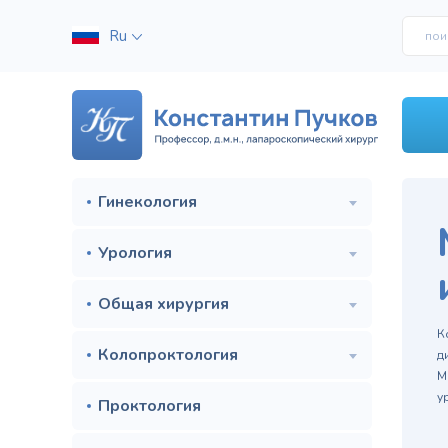
Ru
Гинекология
Урология
Общая хирургия
м
К
Колопроктология
д
М
у
Проктология