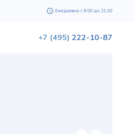
Ежедневно с 8.00 до 21.00
+7
(495)
222-10-87
Вышл
проф
«
хи
в