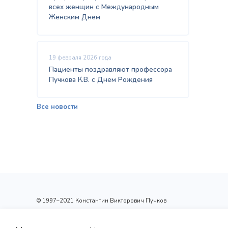
всех женщин с Международным
Женским Днем
19 февраля 2026 года
Пациенты поздравляют профессора
Пучкова К.В. с Днем Рождения
Все новости
© 1997–2021 Константин Викторович Пучков
ООО «Новые технологии Плюс»
Лицензия: Л017-01137-77/00148410 от 09.04.2020 г.,
выдана Департаментом здравоохранения г.Москвы