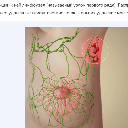
йший к ней лимфоузел (называемый узлом первого ряда). Расп
олее удаленные лимфатические коллекторы, их удаление може