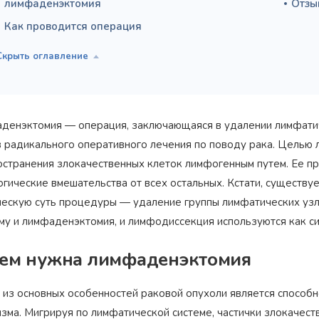
лимфаденэктомия
Отзы
Как проводится операция
денэктомия — операция, заключающаяся в удалении лимфатиче
в радикального оперативного лечения по поводу рака. Цель
остранения злокачественных клеток лимфогенным путем. Ее п
огические вмешательства от всех остальных. Кстати, существ
ческую суть процедуры — удаление группы лимфатических узл
му и лимфаденэктомия, и лимфодиссекция используются как с
ем нужна лимфаденэктомия
 из основных особенностей раковой опухоли является способн
изма. Мигрируя по лимфатической системе, частички злокачес