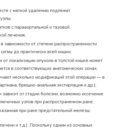
есте с маткой удалению подлежат
узлы;
тков с парааортальной и тазовой
кой лечения;
 зависимости от степени распространенности
 сигмы до практически всей кишки;
 от локализации опухоли в толстой кишке может
ется в соответствующих анатомических зонах;
ичают несколько модификаций этой операции — в
артмана, брюшно-анальная экстирпация и др.);
зависит от стадии болезни, возможно иссечение
ключичных узлов при распространенном раке;
казанная при раке предстательной железы;
печени и т.д.). Поскольку одним из основных