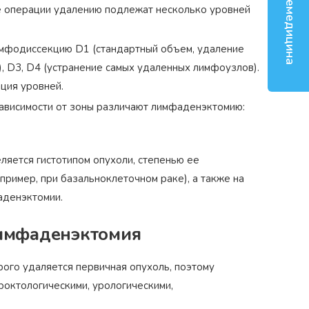
Телемедицина
е операции удалению подлежат несколько уровней
 лимфодиссекцию D1 (стандартный объем, удаление
, D3, D4 (устранение самых удаленных лимфоузлов).
ция уровней.
зависимости от зоны различают лимфаденэктомию:
яется гистотипом опухоли, степенью ее
ример, при базальноклеточном раке), а также на
аденэктомии.
лимфаденэктомия
ого удаляется первичная опухоль, поэтому
роктологическими, урологическими,