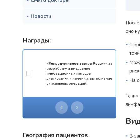
СМИ о докторе
Новости
После
оно н
Награды:
С по
точн
Можн
мотой за 1
«Репродуктивное завтра России»
за
конкурса
разработку и внедрение
риск
 олимпиады
инновационных методов
ческий
диагностики и лечения, выполнение
На о
уникальных операций.
Таким
лимфа
Ви
География пациентов
В за