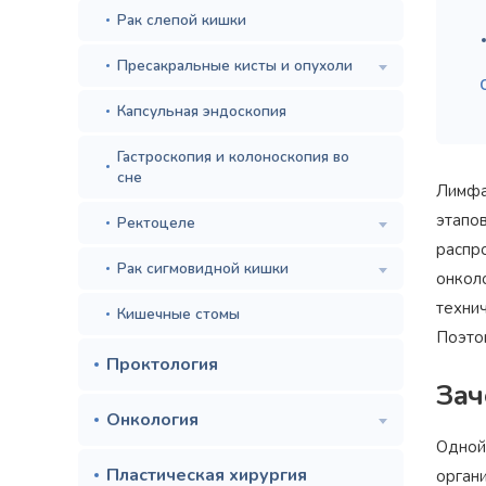
Рак слепой кишки
Пресакральные кисты и опухоли
Капсульная эндоскопия
Гастроскопия и колоноскопия во
сне
Лимфа
этапо
Ректоцеле
распр
Рак сигмовидной кишки
онкол
техни
Кишечные стомы
Поэто
Проктология
Зач
Онкология
Одной
Пластическая хирургия
орган