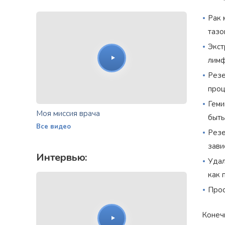
Рак 
тазо
Экст
лимф
Резе
проц
Геми
Моя миссия врача
быть
Все видео
Резе
зави
Интервью:
Удал
как 
Прос
Конечн