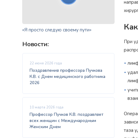
направ
хирург
Как
«Я просто следую своему пути»
При у
Новости:
распр
лимф
22 июня 2026 года
Поздравления профессора Пучкова
удал
К.В. с Днем медицинского работника
лимф
2026
учит
взаи
10 марта 2026 года
Опера
Профессор Пучков К.В. поздравляет
всех женщин с Международным
завис
Женским Днем
таза у