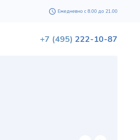
Ежедневно с 8.00 до 21.00
+7
(495)
222-10-87
Вышл
проф
«
хи
в