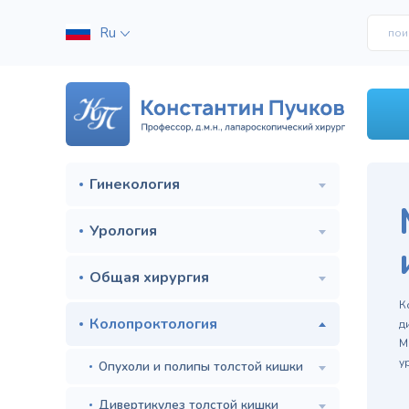
Ru
Гинекология
Урология
Общая хирургия
м
К
Колопроктология
д
М
у
Опухоли и полипы толстой кишки
Дивертикулез толстой кишки