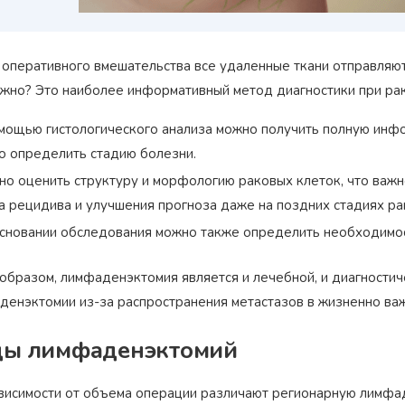
 оперативного вмешательства все удаленные ткани отправляют
ужно? Это наиболее информативный метод диагностики при рак
мощью гистологического анализа можно получить полную инфо
о определить стадию болезни.
о оценить структуру и морфологию раковых клеток, что важн
Награжден почетным
Орден
«Честь и Слава Великой
а рецидива и улучшения прогноза даже на поздних стадиях ра
знаком
«Золотой лапарос
России»
за заслуги перед
лучший лапароскопически
Отечеством
сновании обследования можно также определить необходимос
России
 образом, лимфаденэктомия является и лечебной, и диагности
денэктомии из-за распространения метастазов в жизненно ва
ды лимфаденэктомий
висимости от объема операции различают регионарную лимф