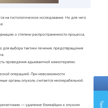
ся на гистологическое исследование. Но для чего
е.
рмацию о степени распространенности процесса,
о для выбора тактики лечения, предотвращения
Награжден почетным знаком
Н
ка.
коп»
как
"Золотая звезда"
за большой вклад
з
й хирург
в развитие оперативной
д
ть проведения адьювантной химиотерапии.
гинекологии и эндоскопии
ческой операцией. При невозможности
жные органы опухоль считается неоперабельной.
аденэктомию — удаление ближайших к опухоли