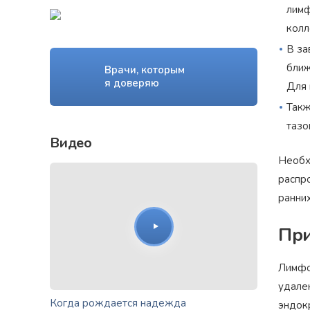
лимф
колл
В за
ближ
Врачи, которым
я доверяю
Для 
Такж
тазо
Видео
Необх
распр
ранни
При
Лимфо
удале
Когда рождается надежда
эндок