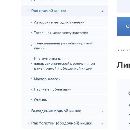
Рак прямой кишки
Авторские методики лечения
О
Тотальная мезоректумэктомия
Трансанальная резекция прямой
кишки
Главна
Инструменты для
Ли
лапароскопической резекции при
раке прямой и ободочной кишки
Мастер-классы
Научные публикации
Отзывы
Выпадение прямой кишки
Рак толстой (ободочной) кишки