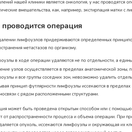
лений нашей клиники является онкология, у нас проводятся оп
ические вмешательства, как, например, экстирпация матки с л
 проводится операция
далении лимфоузлов придерживаются определенных принципов
остранения метастазов по организму.
оузлы в ходе операции удаляются не по отдельности, а един
ение узлов осуществляется в пределах анатомической зоны, 
оузлы и все группы соседних зон, невозможно удалить отдель
ывая принцип футлярности лимфоузлы иссекаются в пределах 
мосвязи с рядом расположенными структурами.
ция может быть проведена открытым способом или с помощью
ит от распространенности процесса и объема операции. При п
даляется опухоль, иссекаются лимфоузлы и окружающая их кле