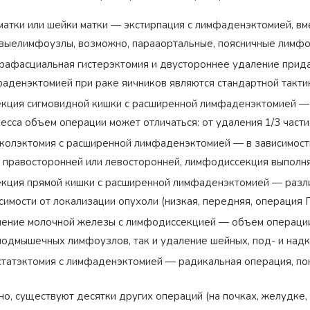
матки или шейки матки — экстирпация с лимфаденэктомией, вм
выелимфоузлы, возможно, парааортальные, поясничные лимфо
рафасциальная гистерэктомия и двустороннее удаление прида
аденэктомией при раке яичников являются стандартной такти
кция сигмовидной кишки с расширенной лимфаденэктомией — в
есса объем операции может отличаться: от удаления 1/3 части
колэктомия с расширенной лимфаденэктомией — в зависимости
 правосторонней или левосторонней, лимфодиссекция выполня
кция прямой кишки с расширенной лимфаденэктомией — разл
симости от локализации опухоли (низкая, передняя, операция Г
ение молочной железы с лимфодиссекцией — объем операции 
подмышечных лимфоузлов, так и удаление шейных, под- и над
татэктомия с лимфаденэктомией — радикальная операция, по
о, существуют десятки других операций (на почках, желудке, 