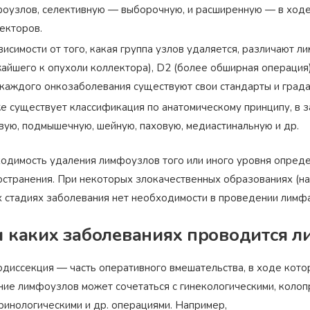
оузлов, селективную — выборочную, и расширенную — в ход
екторов.
висимости от того, какая группа узлов удаляется, различают
айшего к опухоли коллектора), D2 (более обширная операция)
каждого онкозаболевания существуют свои стандарты и града
е существует классификация по анатомическому принципу, в 
вую, подмышечную, шейную, паховую, медиастинальную и др.
одимость удаления лимфоузлов того или иного уровня определ
остранения. При некоторых злокачественных образованиях (нап
х стадиях заболевания нет необходимости в проведении лимф
 каких заболеваниях проводится 
диссекция — часть оперативного вмешательства, в ходе котор
ние лимфоузлов может сочетаться с гинекологическими, колоп
ринологическими и др. операциями. Например,