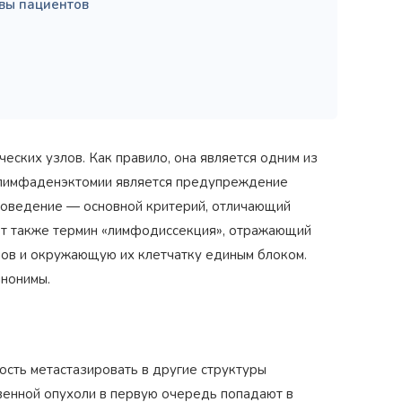
вы пациентов
ских узлов. Как правило, она является одним из
ю лимфаденэктомии является предупреждение
роведение — основной критерий, отличающий
ует также термин «лимфодиссекция», отражающий
ов и окружающую их клетчатку единым блоком.
инонимы.
ость метастазировать в другие структуры
твенной опухоли в первую очередь попадают в