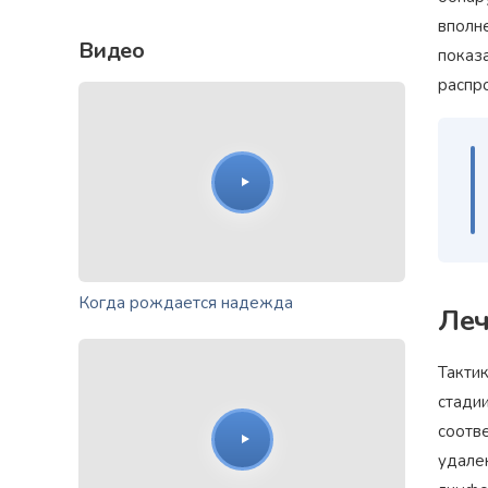
вполн
Видео
показа
распро
Когда рождается надежда
Леч
Тактик
стади
соотв
удале