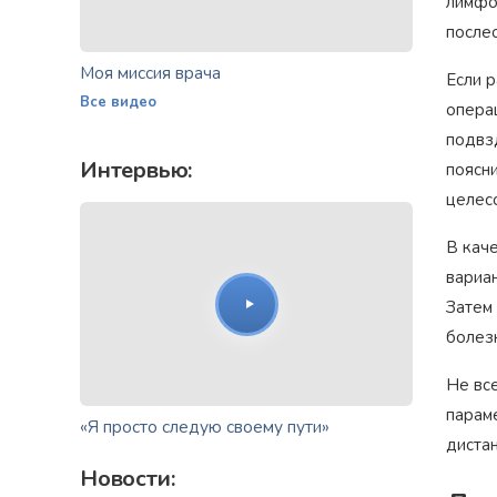
лимфоу
после
Моя миссия врача
Если р
Все видео
опера
подвз
Интервью:
поясн
целес
В каче
вариа
Затем
болез
Не вс
параме
«Я просто следую своему пути»
диста
Новости: