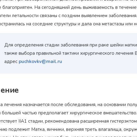
е благоприятен. На сегодняшний день выживаемость в течение
тели летальности связаны с поздним выявлением заболевания.
странилась на соседние структуры и дала она метастазы или н
Для определения стадии заболевания при раке шейки матки 
также выбора правильной тактики хирургического лечения 
адрес
puchkovkv@mail.ru
ение
а лечения назначается после обследования, на основании пол
и большей частью предполагает хирургическое вмешательство. 
етствует IIA1 стадии, рекомендована расширенная гистерэкто
нию подлежит Матка, яичники, верхняя треть влагалища, окру