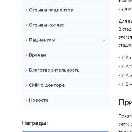
тканей
Сущес
Отзывы пациентов
Для в
Отзывы коллег
2 стад
влагал
Пациентам
стадии
Врачам
II А
II А
Благотворительность
II А
II В
СМИ о докторе
Новости
Пр
Появл
Награды:
счита