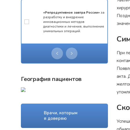
Увелич
хирург
мотой за 1
«Репродуктивное завтра России»
за
Поздн
конкурса
разработку и внедрение
 олимпиады
инновационных методов
значе
ческий
диагностики и лечения, выполнение
уникальных операций.
Си
При п
конта
Появл
акта. 
География пациентов
желто
утомл
Ско
Врачи, которым
я доверяю
Успеш
обнар