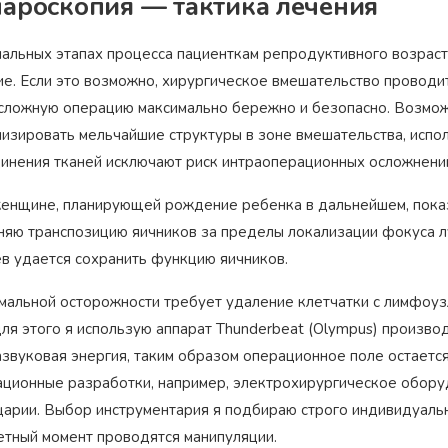
ароскопия — тактика лечения
чальных этапах процесса пациенткам репродуктивного возрас
ие. Если это возможно, хирургическое вмешательство проводи
 сложную операцию максимально бережно и безопасно. Возмо
лизировать мельчайшие структуры в зоне вмешательства, испо
динения тканей исключают риск интраоперационных осложнени
женщине, планирующей рождение ребенка в дальнейшем, показ
няю транспозицию яичников за пределы локализации фокуса л
ев удается сохранить функцию яичников.
мальной осторожности требует удаление клетчатки с лимфоуз
для этого я использую аппарат Thunderbeat (Olympus) произво
азвуковая энергия, таким образом операционное поле остается
ационные разработки, например, электрохирургическое оборуд
рии. Выбор инструментария я подбираю строго индивидуально,
етный момент проводятся манипуляции.