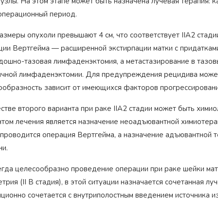
злы. На этом этапе может быть назначена лучевая терапия: ка
операционный период.
азмеры опухоли превышают 4 см, что соответствует IIA2 стади
ции Вертгейма — расширенной экстирпации матки с придатками
дошно-тазовая лимфаденэктомия, а метастазирование в тазо
ичной лимфаденэктомии. Для предупреждения рецидива может
ообразность зависит от имеющихся факторов прогрессировани
стве второго варианта при раке IIA2 стадии может быть хими
нтом лечения является назначение неоадъювантной химиотерапи
 проводится операция Вертгейма, а назначение адъювантной т
ни.
егда целесообразно проведение операции при раке шейки матк
трия (II В стадия), в этой ситуации назначается сочетанная л
нционно сочетается с внутриполостным введением источника и