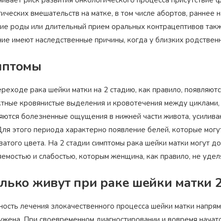
ивает риск развития онкологического процесса присутствие ф
ических вмешательств на матке, в том числе абортов, раннее 
Награжден почетным
ие роды или длительный прием оральных контрацептивов так
Орден
«Честь и Слава Великой
знаком
«Золотой лапарос
России»
за заслуги перед
ние имеют наследственные причины, когда у близких родствен
лучший лапароскопически
Отечеством
России
мптомы
ереходе рака шейки матки на 2 стадию, как правило, появляю
ктные кровянистые выделения и кровотечения между циклами, 
яются болезненные ощущения в нижней части живота, усилива
Для этого периода характерно появление белей, которые могу
ватого цвета. На 2 стадии симптомы рака шейки матки могут 
яемостью и слабостью, которым женщина, как правило, не удел
лько живут при раке шейки матки 
ность лечения злокачественного процесса шейки матки напряму
ужена. При своевременном диагностировании и вовремя начато