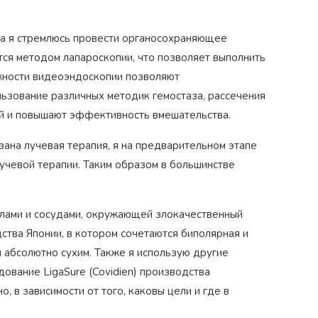
та я стремлюсь провести органосохраняющее
тся методом лапароскопии, что позволяет выполнить
жности видеоэндоскопии позволяют
льзование различных методик гемостаза, рассечения
й и повышают эффективность вмешательства.
ана лучевая терапия, я на предварительном этапе
учевой терапии. Таким образом в большинстве
лами и сосудами, окружающей злокачественный
дства Японии, в котором сочетаются биполярная и
 абсолютно сухим. Также я использую другие
ование LigaSure (Covidien) производства
 в зависимости от того, каковы цели и где в