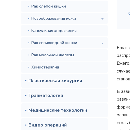
Рак слепой кишки
Новообразования кожи
Капсульная эндоскопия
Рак сигмовидной кишки
Рак ш
Рак молочной железы
распр
Ежего
Химиотерапия
случа
стано
Пластическая хирургия
В зави
Травматология
разли
форма
Медицинские технологии
разви
столь
Видео операций