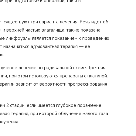
к при подготовке к операции, так и в
и, существуют три варианта лечения. Речь идет об
 и верхней частью влагалища, также показана
вые лимфоузлы является показанием к проведению
 назначаться адъювантная терапия — ее
я.
олучевое лечение по радикальной схеме. Третьим
и, при этом используются препараты с платиной.
ерапии зависит от вероятности прогрессирования
и 2 стадии, если имеется глубокое поражение
учевая терапия, при которой облучение малого таза
злучения.