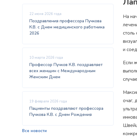
Лап
22 июня 2026 года
На на
Поздравления профессора Пучкова
лечен
К.В. с Днем медицинского работника
столь
2026
визуа
и сое
10 марта 2026 года
Если 
Профессор Пучков К.В. поздравляет
всех женщин с Международным
выпол
Женским Днем
случа
Макси
очаг, 
19 февраля 2026 года
Пациенты поздравляют профессора
ультр
Пучкова К.В. с Днем Рождения
иннов
Швейца
Все новости
конкр