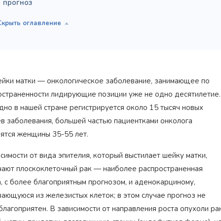
прогноз
ейки матки — онкологическое заболевание, занимающее по
остраненности лидирующие позиции уже не одно десятилетие.
дно в нашей стране регистрируется около 15 тысяч новых
ев заболевания, большей частью пациентками онколога
вятся женщины 35-55 лет.
симости от вида эпителия, который выстилает шейку матки,
чают плоскоклеточный рак — наиболее распространенная
, с более благоприятным прогнозом, и аденокарциному,
вающуюся из железистых клеток; в этом случае прогноз не
 благоприятен. В зависимости от направления роста опухоли р