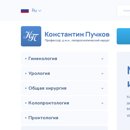
Ru
Гинекология
Урология
Общая хирургия
м
К
Колопроктология
д
М
у
Проктология