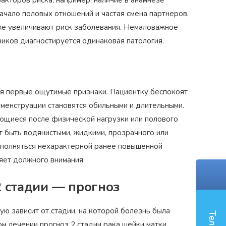
акторов риска, например, наличие в анамнезе
начало половых отношений и частая смена партнеров.
Награжден почетным знаком
же увеличивают риск заболевания. Немаловажное
Н
коп»
как
"Золотая звезда"
за большой вклад
з
ников диагностируется одинаковая патология.
й хирург
в развитие оперативной
д
гинекологии и эндоскопии
тся первые ощутимые признаки. Пациентку беспокоят
менструации становятся обильными и длительными.
ющиеся после физической нагрузки или полового
т быть водянистыми, жидкими, прозрачного или
дополняться нехарактерной ранее повышенной
яет должного внимания.
2 стадии — прогноз
ю зависит от стадии, на которой болезнь была
м лечении прогноз 2 стадии рака шейки матки