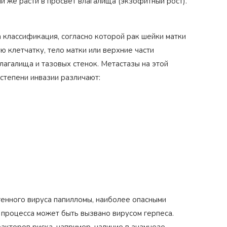
ли же расти в просвет влагалища (экзофитный рост).
 классификация, согласно которой рак шейки матки
‹
 клетчатку, тело матки или верхние части
влагалища и тазовых стенок. Метастазы на этой
 степени инвазии различают:
генного вируса папилломы, наиболее опасными
 процесса может быть вызвано вирусом герпеса.