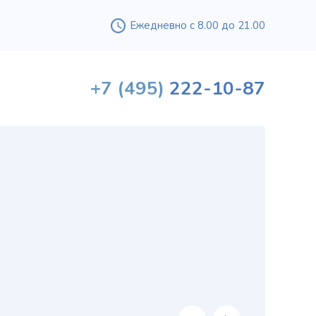
Ежедневно с 8.00 до 21.00
+7
(495)
222-10-87
Вышл
проф
«
хи
в