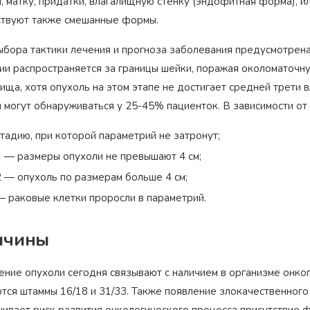
, матку, придатки, влагалищную стенку (эндофитная форма), и
твуют также смешанные формы.
ыбора тактики лечения и прогноза заболевания предусмотрена
ии распространяется за границы шейки, поражая околоматочную
ища, хотя опухоль на этом этапе не достигает средней трети 
 могут обнаруживаться у 25-45% пациенток. В зависимости от
 стадию, при которой параметрий не затронут;
 1 — размеры опухоли не превышают 4 см;
 2 — опухоль по размерам больше 4 см;
 — раковые клетки проросли в параметрий.
ичины
ение опухоли сегодня связывают с наличием в организме онко
ются штаммы 16/18 и 31/33. Также появление злокачественного