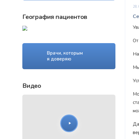
28.
География пациентов
Се
Ув
От
Врачи, которым
На
я доверяю
Мы
Ус
Видео
Мо
ст
мо
Да
ве