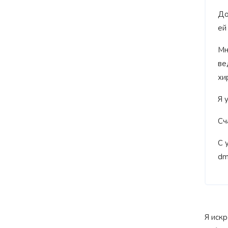
До
ей
Мн
ве
хи
Я 
Сч
С 
dm
Я искр