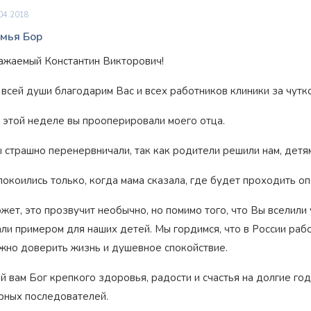
04.2018
мья Бор
ажаемый Константин Викторович!
 всей души благодарим Вас и всех работников клиники за чутк
 этой неделе вы прооперировали моего отца.
 страшно перенервничали, так как родители решили нам, детям,
покоились только, когда мама сказала, где будет проходить о
жет, это прозвучит необычно, но помимо того, что Вы вселили
али примером для наших детей. Мы гордимся, что в России раб
жно доверить жизнь и душевное спокойствие.
й вам Бог крепкого здоровья, радости и счастья на долгие год
рных последователей.