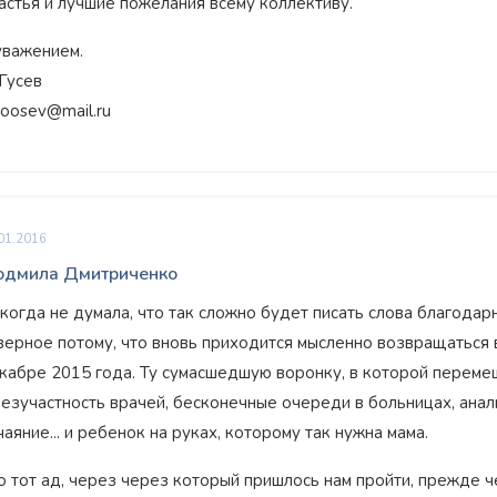
астья и лучшие пожелания всему коллективу.
уважением.
 Гусев
oosev@mail.ru
01.2016
дмила Дмитриченко
когда не думала, что так сложно будет писать слова благодарн
верное потому, что вновь приходится мысленно возвращаться 
кабре 2015 года. Ту сумасшедшую воронку, в которой перемеш
безучастность врачей, бесконечные очереди в больницах, анали
чаяние... и ребенок на руках, которому так нужна мама.
о тот ад, через через который пришлось нам пройти, прежде 