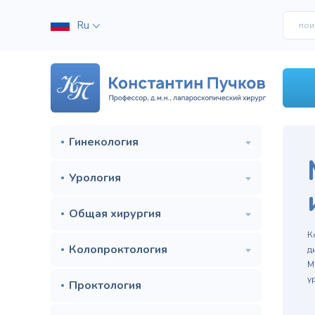
Ru
Гинекология
Урология
Общая хирургия
м
К
Колопроктология
д
М
у
Проктология