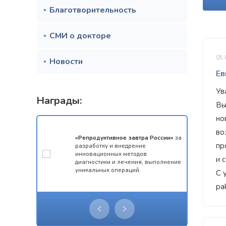
Благотворительность
СМИ о докторе
05.
Новости
Ев
Ув
Награды:
Вы
но
во
мотой за 1
«Репродуктивное завтра России»
за
пр
конкурса
разработку и внедрение
 олимпиады
инновационных методов
и 
ческий
диагностики и лечения, выполнение
уникальных операций.
С 
pa