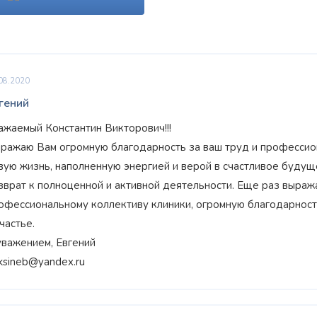
08.2020
гений
ажаемый Константин Викторович!!!
ражаю Вам огромную благодарность за ваш труд и профессио
вую жизнь, наполненную энергией и верой в счастливое будуще
зврат к полноценной и активной деятельности. Еще раз выража
Награжден почетным
офессиональному коллективу клиники, огромную благодарност
Орден
«Честь и Слава Великой
знаком
«Золотой лапарос
России»
за заслуги перед
лучший лапароскопически
счастье.
Отечеством
России
уважением, Евгений
ksineb@yandex.ru