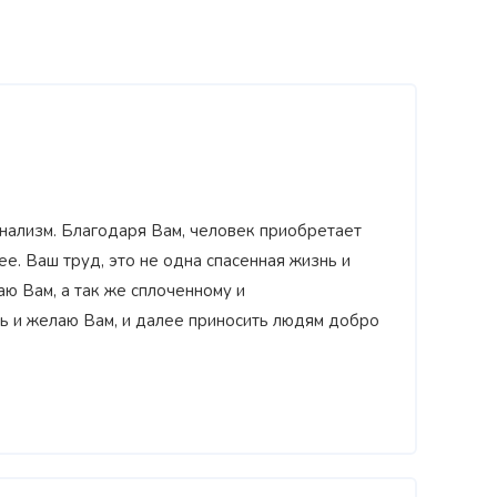
нализм. Благодаря Вам, человек приобретает
е. Ваш труд, это не одна спасенная жизнь и
ю Вам, а так же сплоченному и
Награжден почетным знаком
ь и желаю Вам, и далее приносить людям добро
Н
коп»
как
"Золотая звезда"
за большой вклад
з
й хирург
в развитие оперативной
д
гинекологии и эндоскопии