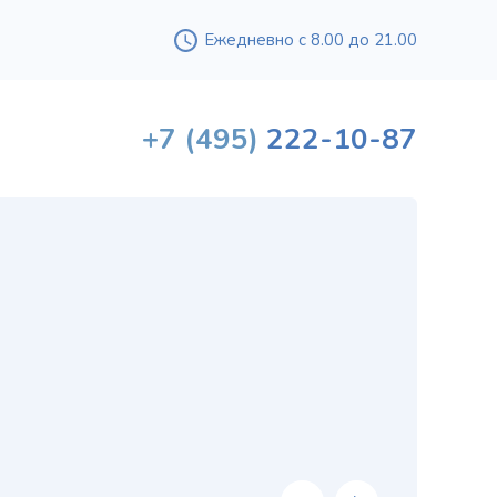
Ежедневно с 8.00 до 21.00
+7
(495)
222-10-87
Вышл
проф
«
хи
в