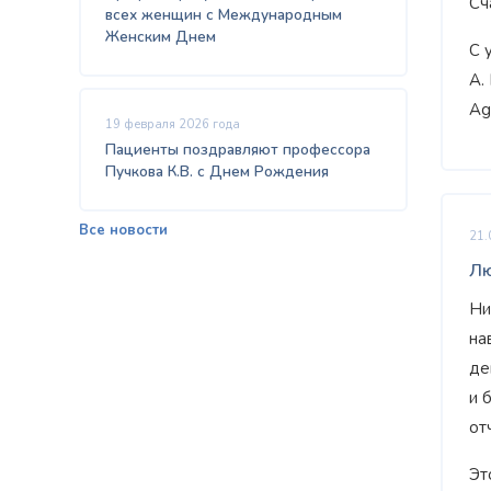
Сч
всех женщин с Международным
Женским Днем
С 
А.
Ag
19 февраля 2026 года
Пациенты поздравляют профессора
Пучкова К.В. с Днем Рождения
Все новости
21.
Лю
Ни
на
де
и 
от
Эт