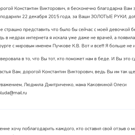
рогой Константин Викторович, я бесконечно благодарна Вам з
 подарили 22 декабря 2015 года, за Ваши ЗОЛОТЫЕ РУКИ, до
е страшно представить что было бы сейчас с моей девочкой 
дь в недрах интернета я искала уже даже не врачей, а появил
рурге с мировым именем Пучкове К.В. Вот и все!!! Я больше не и
уверовала в то, что Вы тот, кто поможет нам в беде. И Вы это 
астья Вам, дорогой Константин Викторович, ведь Вы им так щ
уважением, Людмила Дмитриченко, мама Каковкиной Олеси
luda@mail.ru
енне хочу поблагодарить каждого, кто оставил свой отзыв о м