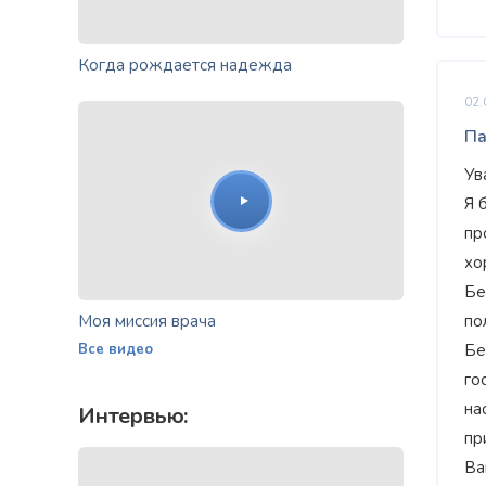
Когда рождается надежда
02.
Па
Ув
Я 
пр
хо
Бе
Моя миссия врача
по
Все видео
Бе
го
на
Интервью:
пр
Ва