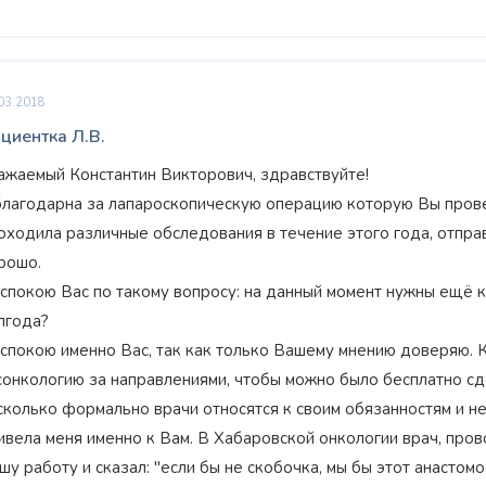
03.2018
циентка Л.В.
ажаемый Константин Викторович, здравствуйте!
благодарна за лапароскопическую операцию которую Вы провели
оходила различные обследования в течение этого года, отправ
рошо.
спокою Вас по такому вопросу: на данный момент нужны ещё 
лгода?
спокою именно Вас, так как только Вашему мнению доверяю. К
сонкологию за направлениями, чтобы можно было бесплатно сд
сколько формально врачи относятся к своим обязанностям и не
ивела меня именно к Вам. В Хабаровской онкологии врач, про
шу работу и сказал: "если бы не скобочка, мы бы этот анастомо