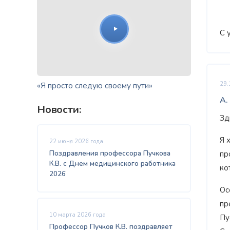
С 
«Я просто следую своему пути»
29.
А.
Новости:
Зд
Я 
22 июня 2026 года
Поздравления профессора Пучкова
пр
К.В. с Днем медицинского работника
ко
2026
Ос
пр
10 марта 2026 года
Пу
Профессор Пучков К.В. поздравляет