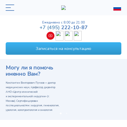
Ежедневно с 8.00 до 21.00
+7
(495)
222-10-87
Записаться на консультацию
Могу ли я помочь
именно Вам?
Константин Викторович Пучков — доктор
медицинских наук, профессор, директор
АНО «Центр клинической
и экспериментальной хирургии» (г.
Москва). Сертифицирован
по специальностям: хирургия, гинекология,
урология, колопроктология и онкология